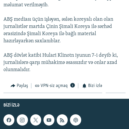
məlumat verilməyib.
İNFOQRAFIKA
AZƏRBAYCAN ƏDƏBIYYATI KITABXANASI
MISSIYAMIZ
BIZI IZLƏ
KARIKATURA
İSLAM VƏ DEMOKRATIYA
PEŞƏ ETIKASI VƏ JURNALISTIKA STANDARTLARIMIZ
ABŞ mediası üçün işləyən, əslən koreyalı olan olan
jurnalistlər martda Çinin Şimali Koreya ilə sərhəd
İZ - MƏDƏNIYYƏT PROQRAMI
MATERIALLARIMIZDAN ISTIFADƏ
ərasizində Şimali Koreya ilə bağlı material
AZADLIQRADIOSU MOBIL TELEFONUNUZDA
RFE/RL-in bütün saytları
hazırlayarkən saxlanıblar.
BIZIMLƏ ƏLAQƏ
ABŞ dövlət katibi Hulari Klinotn iyunun 7-i deyib ki,
XƏBƏR BÜLLETENLƏRIMIZ
jurnalislərə qarşı mühakimə əsassızdır və onlar azad
olunmalıdır.
Paylaş
VPN-siz açmaq
Bizi izlə
BIZI IZLƏ