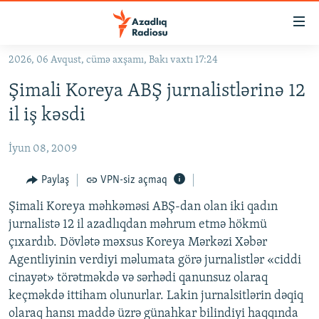
Keçid
linkləri
Əsas
2026, 06 Avqust, cümə axşamı, Bakı vaxtı 17:24
məzmuna
GÜNDƏM
Şimali Koreya ABŞ jurnalistlərinə 12
qayıt
#İZAHLA
Əsas
il iş kəsdi
KORRUPSIOMETR
naviqasiyaya
qayıt
İyun 08, 2009
#ƏSLINDƏ
Axtarışa
FƏRQƏ BAX
Paylaş
VPN-siz açmaq
keç
QANUNI DOĞRU
Şimali Koreya məhkəməsi ABŞ-dan olan iki qadın
jurnalistə 12 il azadlıqdan məhrum etmə hökmü
ARAŞDIRMA
çıxardıb. Dövlətə məxsus Koreya Mərkəzi Xəbər
MULTIMEDIA
Agentliyinin verdiyi məlumata görə jurnalistlər «ciddi
cinayət» törətməkdə və sərhədi qanunsuz olaraq
RADIO ARXIV
VIDEO
keçməkdə ittiham olunurlar. Lakin jurnalsitlərin dəqiq
HAQQIMIZDA
FOTOQALEREYA
OXU ZALI
olaraq hansı maddə üzrə günahkar bilindiyi haqqında