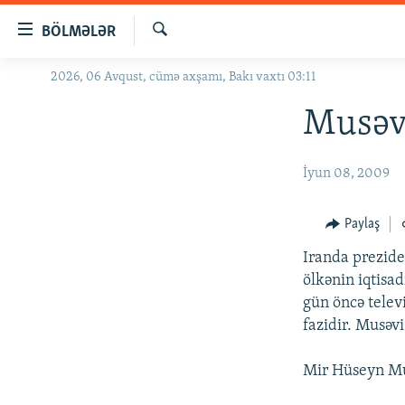
Keçid
BÖLMƏLƏR
linkləri
Axtar
Əsas
2026, 06 Avqust, cümə axşamı, Bakı vaxtı 03:11
GÜNDƏM
məzmuna
#İZAHLA
Musəvi
qayıt
Əsas
KORRUPSIOMETR
naviqasiyaya
İyun 08, 2009
#ƏSLINDƏ
qayıt
Axtarışa
FƏRQƏ BAX
Paylaş
keç
QANUNI DOĞRU
Iranda prezid
ARAŞDIRMA
ölkənin iqtisa
gün öncə telev
MULTIMEDIA
fazidir. Musəvi
RADIO ARXIV
VIDEO
Mir Hüseyn Mus
HAQQIMIZDA
FOTOQALEREYA
OXU ZALI