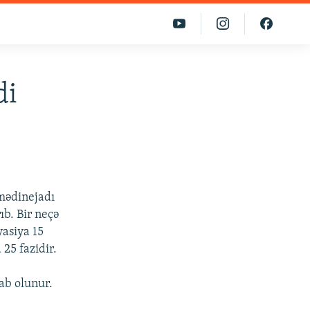
di
mədinejadı
b. Bir neçə
yasiya 15
25 fazidir.
ab olunur.