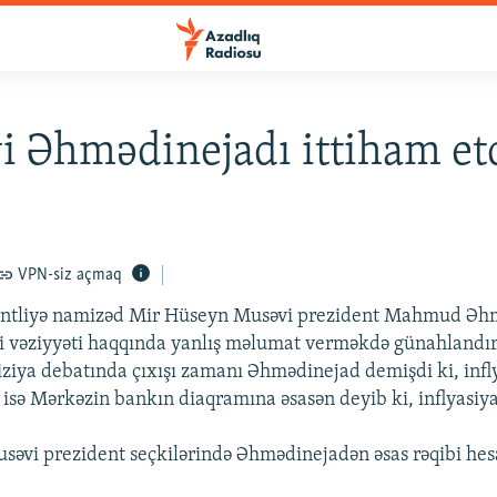
 Əhmədinejadı ittiham et
VPN-siz açmaq
entliyə namizəd Mir Hüseyn Musəvi prezident Mahmud Əh
di vəziyyəti haqqında yanlış məlumat verməkdə günahlandırı
iziya debatında çıxışı zamanı Əhmədinejad demişdi ki, infl
 isə Mərkəzin bankın diaqramına əsasən deyib ki, inflyasiya 
əvi prezident seçkilərində Əhmədinejadən əsas rəqibi hes