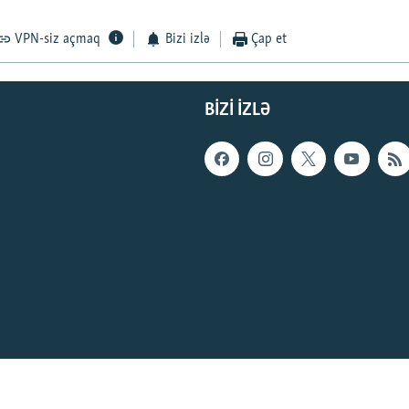
VPN-siz açmaq
Bizi izlə
Çap et
BIZI IZLƏ