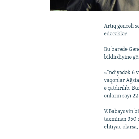
Artıq gəncəli 
edəcəklər.
Bu barədə Gənc
bildirdiyinə gö
«İndiyədək 6 v
vaqonlar Ağsta
ə çatdırılıb. 
onların sayı 22
V.Babayevin bil
təxminən 350 s
ehtiyac olarsa,