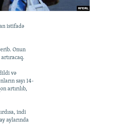
an istifadə
verib. Onun
 artıracaq.
ildi və
nların sayı 14-
n artırılıb,
ırdısa, indi
ay aylarında