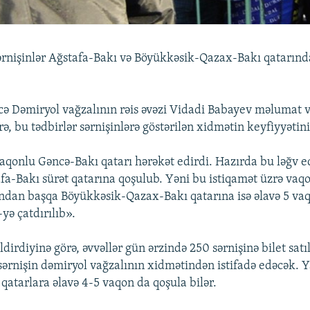
sərnişinlər Ağstafa-Bakı və Böyükkəsik-Qazax-Bakı qatarınd
ə Dəmiryol vağzalının rəis əvəzi Vidadi Babayev məlumat 
rə, bu tədbirlər sərnişinlərə göstərilən xidmətin keyfiyyətini
aqonlu Gəncə-Bakı qatarı hərəkət edirdi. Hazırda bu ləğv ed
fa-Bakı sürət qatarına qoşulub. Yəni bu istiqamət üzrə vaqo
Bundan başqa Böyükkəsik-Qazax-Bakı qatarına isə əlavə 5 vaqo
-yə çatdırılıb».
dirdiyinə görə, əvvəllər gün ərzində 250 sərnişinə bilet satıl
ərnişin dəmiryol vağzalının xidmətindən istifadə edəcək. Y
 qatarlara əlavə 4-5 vaqon da qoşula bilər.