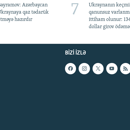
7
Bayramov: Azərbaycan
Ukraynanın keçmiş
Ukraynaya qaz tədarük
qanunsuz varlan
tməyə hazırdır
ittiham olunur: 13
dollar girov ödəmə
BIZI IZLƏ