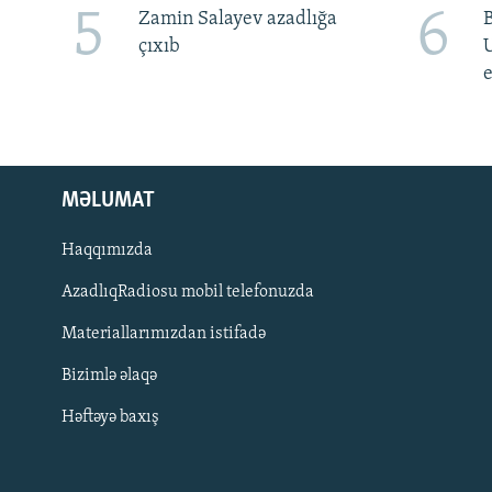
5
6
Zamin Salayev azadlığa
çıxıb
e
MƏLUMAT
Haqqımızda
AzadlıqRadiosu mobil telefonuzda
Materiallarımızdan istifadə
BIZI IZLƏ
Bizimlə əlaqə
Həftəyə baxış
RFE/RL-in bütün saytları