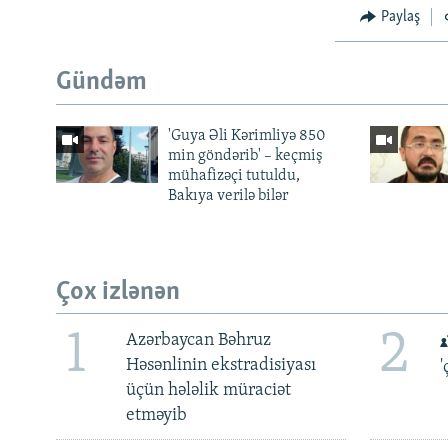
Paylaş
Gündəm
'Guya Əli Kərimliyə 850
min göndərib' – keçmiş
mühafizəçi tutuldu,
Bakıya verilə bilər
Çox izlənən
1
2
Azərbaycan Bəhruz
Həsənlinin ekstradisiyası
'
üçün hələlik müraciət
etməyib