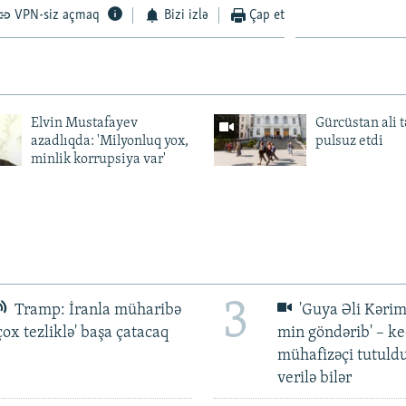
VPN-siz açmaq
Bizi izlə
Çap et
Elvin Mustafayev
Gürcüstan ali t
azadlıqda: 'Milyonluq yox,
pulsuz etdi
minlik korrupsiya var'
3
Tramp: İranla müharibə
'Guya Əli Kərim
çox tezliklə' başa çatacaq
min göndərib' – k
mühafizəçi tutuld
verilə bilər