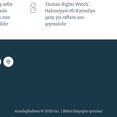
8
 səfiri
'Human Rights Watch':
mada
Hakimiyyət Əli Kərimliyə
4 min
qarşı pis rəftara son
lidir
qoymalıdır
AzadlıqRadiosu © 2026 Inc. | Bütün hüquqlar qorunur