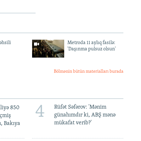
əhsili
Metroda 11 aylıq fasilə:
'Daşınma pulsuz olsun'
Bölmənin bütün materialları burada
4
Rüfət Səfərov: 'Mənim
liyə 850
günahımdır ki, ABŞ mənə
eçmiş
mükafat verib?'
u, Bakıya