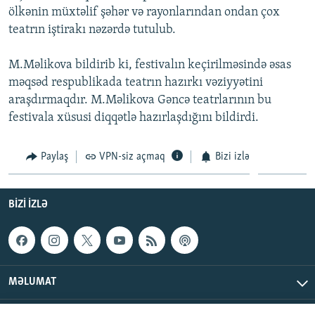
ölkənin müxtəlif şəhər və rayonlarından ondan çox
İNFOQRAFIKA
AZƏRBAYCAN ƏDƏBIYYATI KITABXANASI
MISSIYAMIZ
BIZI IZLƏ
teatrın iştirakı nəzərdə tutulub.
KARIKATURA
İSLAM VƏ DEMOKRATIYA
PEŞƏ ETIKASI VƏ JURNALISTIKA STANDARTLARIMIZ
M.Məlikova bildirib ki, festivalın keçirilməsində əsas
İZ - MƏDƏNIYYƏT PROQRAMI
MATERIALLARIMIZDAN ISTIFADƏ
məqsəd respublikada teatrın hazırkı vəziyyətini
AZADLIQRADIOSU MOBIL TELEFONUNUZDA
RFE/RL-in bütün saytları
araşdırmaqdır. M.Məlikova Gəncə teatrlarının bu
BIZIMLƏ ƏLAQƏ
festivala xüsusi diqqətlə hazırlaşdığını bildirdi.
XƏBƏR BÜLLETENLƏRIMIZ
Paylaş
VPN-siz açmaq
Bizi izlə
BIZI IZLƏ
MƏLUMAT