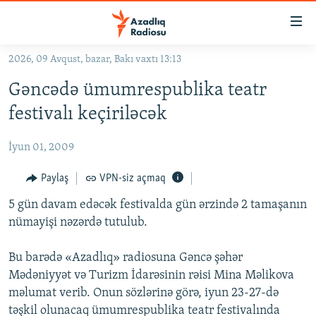
Keçid
linkləri
Əsas
2026, 09 Avqust, bazar, Bakı vaxtı 13:13
məzmuna
GÜNDƏM
Gəncədə ümumrespublika teatr
qayıt
#İZAHLA
Əsas
festivalı keçiriləcək
KORRUPSIOMETR
naviqasiyaya
qayıt
İyun 01, 2009
#ƏSLINDƏ
Axtarışa
FƏRQƏ BAX
Paylaş
VPN-siz açmaq
keç
QANUNI DOĞRU
5 gün davam edəcək festivalda gün ərzində 2 tamaşanın
nümayişi nəzərdə tutulub.
ARAŞDIRMA
MULTIMEDIA
Bu barədə «Azadlıq» radiosuna Gəncə şəhər
Mədəniyyət və Turizm İdarəsinin rəisi Mina Məlikova
RADIO ARXIV
VIDEO
məlumat verib. Onun sözlərinə görə, iyun 23-27-də
HAQQIMIZDA
FOTOQALEREYA
OXU ZALI
təşkil olunacaq ümumrespublika teatr festivalında