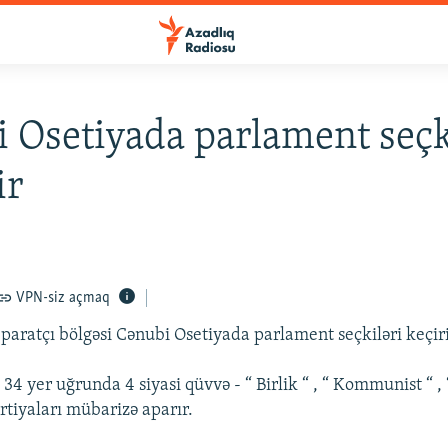
 Osetiyada parlament seçk
ir
VPN-siz açmaq
paratçı bölgəsi Cənubi Osetiyada parlament seçkiləri keçiri
4 yer uğrunda 4 siyasi qüvvə - “ Birlik “ , “ Kommunist “ , 
rtiyaları mübarizə aparır.