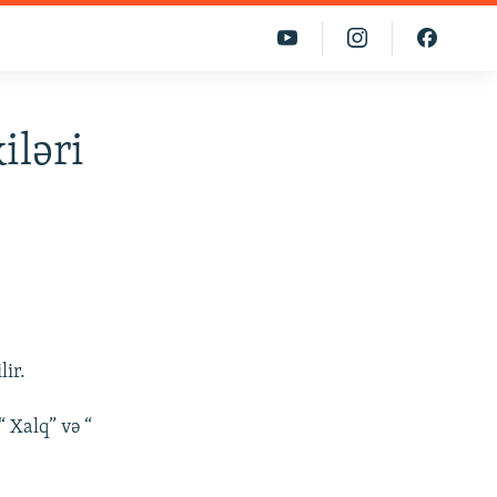
iləri
lir.
“ Xalq” və “