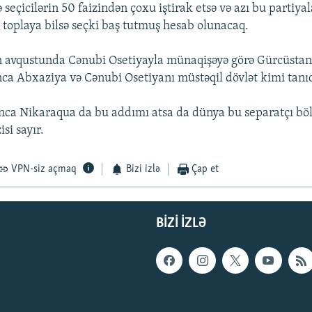
 seçicilərin 50 faizindən çoxu iştirak etsə və azı bu partiyal
s toplaya bilsə seçki baş tutmuş hesab olunacaq.
in avqustunda Cənubi Osetiyayla münaqişəyə görə Gürcüstan
ca Abxaziya və Cənubi Osetiyanı müstəqil dövlət kimi tanıd
nca Nikaraqua da bu addımı atsa da dünya bu separatçı böl
si sayır.
VPN-siz açmaq
Bizi izlə
Çap et
BIZI IZLƏ