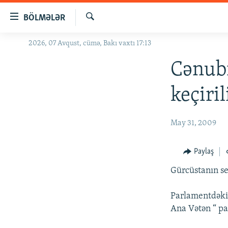
Keçid
BÖLMƏLƏR
linkləri
Axtar
Əsas
2026, 07 Avqust, cümə, Bakı vaxtı 17:13
GÜNDƏM
məzmuna
#İZAHLA
Cənubi
qayıt
Əsas
KORRUPSIOMETR
keçiril
naviqasiyaya
#ƏSLINDƏ
qayıt
Axtarışa
FƏRQƏ BAX
May 31, 2009
keç
QANUNI DOĞRU
Paylaş
ARAŞDIRMA
Gürcüstanın se
MULTIMEDIA
RADIO ARXIV
VIDEO
Parlamentdəki 3
Ana Vətən “ pa
HAQQIMIZDA
FOTOQALEREYA
OXU ZALI