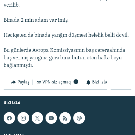
verilib.
İNFOQRAFIKA
AZƏRBAYCAN ƏDƏBIYYATI KITABXANASI
MISSIYAMIZ
BIZI IZLƏ
KARIKATURA
İSLAM VƏ DEMOKRATIYA
PEŞƏ ETIKASI VƏ JURNALISTIKA STANDARTLARIMIZ
Binada 2 min adam var imiş.
İZ - MƏDƏNIYYƏT PROQRAMI
MATERIALLARIMIZDAN ISTIFADƏ
Həqiqətən də binada yanğın düşməsi hələlik bəlli deyil.
AZADLIQRADIOSU MOBIL TELEFONUNUZDA
RFE/RL-in bütün saytları
BIZIMLƏ ƏLAQƏ
Bu günlərdə Avropa Komissiyasının baş qərərgahında
baş vermiş yanğına görə bina bütün ötən həftə boyu
XƏBƏR BÜLLETENLƏRIMIZ
bağlanmışdı.
Paylaş
VPN-siz açmaq
Bizi izlə
BIZI IZLƏ