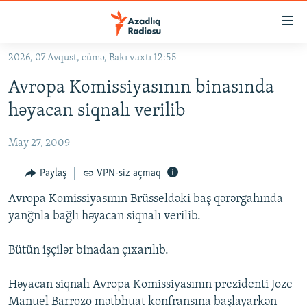
Keçid
linkləri
Əsas
2026, 07 Avqust, cümə, Bakı vaxtı 12:55
məzmuna
GÜNDƏM
Avropa Komissiyasının binasında
qayıt
#İZAHLA
Əsas
həyacan siqnalı verilib
KORRUPSIOMETR
naviqasiyaya
qayıt
May 27, 2009
#ƏSLINDƏ
Axtarışa
FƏRQƏ BAX
Paylaş
VPN-siz açmaq
keç
QANUNI DOĞRU
Avropa Komissiyasının Brüsseldəki baş qərərgahında
yanğnla bağlı həyacan siqnalı verilib.
ARAŞDIRMA
MULTIMEDIA
Bütün işçilər binadan çıxarılıb.
RADIO ARXIV
VIDEO
Həyacan siqnalı Avropa Komissiyasının prezidenti Joze
HAQQIMIZDA
FOTOQALEREYA
OXU ZALI
Manuel Barrozo mətbhuat konfransına başlayarkən