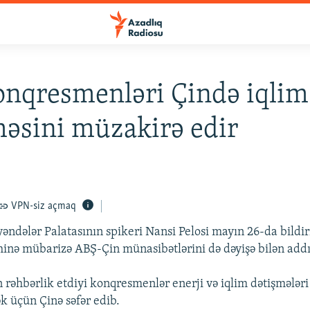
nqresmenləri Çində iqlim
əsini müzakirə edir
VPN-siz açmaq
dələr Palatasının spikeri Nansi Pelosi mayın 26-da bildiri
hinə mübarizə ABŞ-Çin münasibətlərini də dəyişə bilən add
n rəhbərlik etdiyi konqresmenlər enerji və iqlim dətişmələr
 üçün Çinə səfər edib.