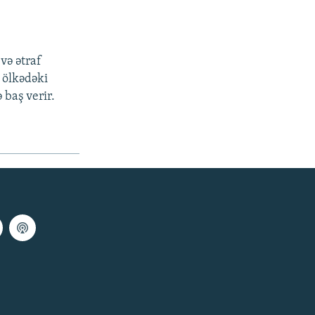
və ətraf
u ölkədəki
 baş verir.