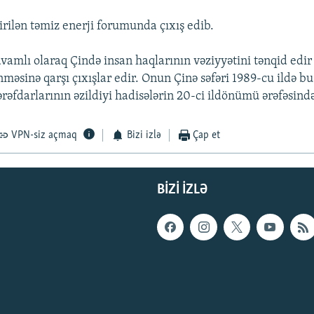
irilən təmiz enerji forumunda çıxış edib.
vamlı olaraq Çində insan haqlarının vəziyyətini tənqid edir 
məsinə qarşı çıxışlar edir. Onun Çinə səfəri 1989-cu ildə b
əfdarlarının əzildiyi hadisələrin 20-ci ildönümü ərəfəsində
VPN-siz açmaq
Bizi izlə
Çap et
BIZI IZLƏ