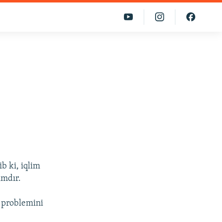
b ki, iqlim
ımdır.
i problemini