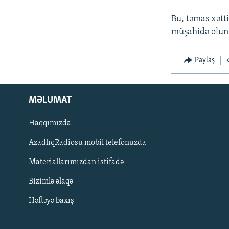
İNFOQRAFIKA
AZƏRBAYCAN ƏDƏBIYYATI KITABXANASI
MISSIYAMIZ
Bu, təmas xətt
KARIKATURA
İSLAM VƏ DEMOKRATIYA
PEŞƏ ETIKASI VƏ JURNALISTIKA
STANDARTLARIMIZ
müşahidə olun
İZ - MƏDƏNIYYƏT PROQRAMI
MATERIALLARIMIZDAN ISTIFADƏ
Paylaş
AZADLIQRADIOSU MOBIL TELEFONUNUZDA
BIZIMLƏ ƏLAQƏ
MƏLUMAT
XƏBƏR BÜLLETENLƏRIMIZ
Haqqımızda
AzadlıqRadiosu mobil telefonuzda
Materiallarımızdan istifadə
Bizimlə əlaqə
Həftəyə baxış
BIZI IZLƏ