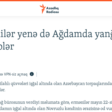
ilər yenə də Ağdamda yan
blər
VPN-siz açmaq
ilahlı qüvvələri işğal altında olan Azərbaycan torpaqlarınd
ər.
ğ bürosunun verdiyi məlumata görə, ermənilər mayın 22-s
damın işğal altında olan Novruzlu kəndinin ərazisinə od vu