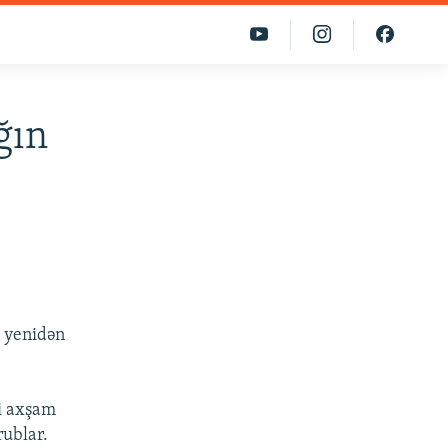
ğın
a yenidən
i axşam
rublar.