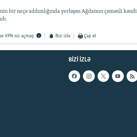
inin bir neçə addımlığında yerləşən Ağdamın çəmənli kənd
ub.
VPN-siz açmaq
Bizi izlə
Çap et
BIZI IZLƏ