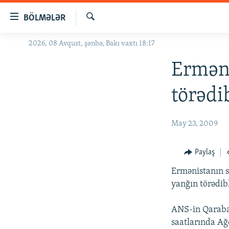
Keçid
BÖLMƏLƏR
linkləri
Axtar
Əsas
2026, 08 Avqust, şənbə, Bakı vaxtı 18:17
GÜNDƏM
məzmuna
#İZAHLA
Ermən
qayıt
Əsas
KORRUPSIOMETR
törədi
naviqasiyaya
#ƏSLINDƏ
qayıt
Axtarışa
FƏRQƏ BAX
May 23, 2009
keç
QANUNI DOĞRU
Paylaş
ARAŞDIRMA
Ermənistanın s
MULTIMEDIA
yanğın törədibl
RADIO ARXIV
VIDEO
ANS-in Qaraba
HAQQIMIZDA
FOTOQALEREYA
OXU ZALI
saatlarında Ağ