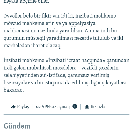
həyata keçirilə bilər.
Əvvəllər belə bir fikir var idi ki, inzibati məhkəmə
mövcud məhkəmələrin və ya appelyasiya
məhkəməsinin nəzdində yaradılsın. Amma indi bu
qurumun müstəqil yaradılması nəzərdə tutulub və iki
mərhələdən ibarət olacaq.
İnzibati məhkəmə «İnzibati icraat haqqında» qanundan
irəli gələn mübahisəli məsələlərə – vəzifəli şəxslərin
səlahiyyətindən sui-istifadə, qanunsuz verilmiş
lisenziyalar və bu istiqamətdə edilmiş digər şikayətlərə
baxacaq.
Paylaş
VPN-siz açmaq
Bizi izlə
Gündəm