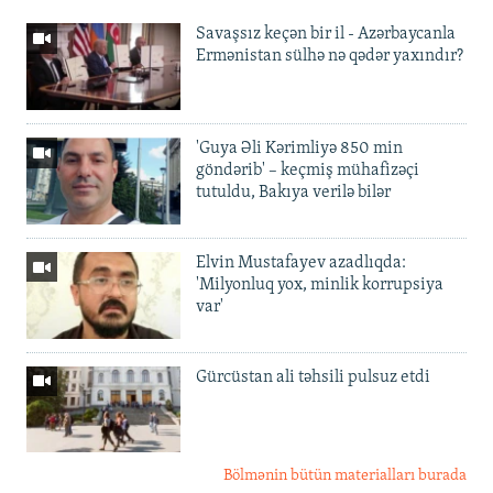
Savaşsız keçən bir il - Azərbaycanla
Ermənistan sülhə nə qədər yaxındır?
'Guya Əli Kərimliyə 850 min
göndərib' – keçmiş mühafizəçi
tutuldu, Bakıya verilə bilər
Elvin Mustafayev azadlıqda:
'Milyonluq yox, minlik korrupsiya
var'
Gürcüstan ali təhsili pulsuz etdi
Bölmənin bütün materialları burada