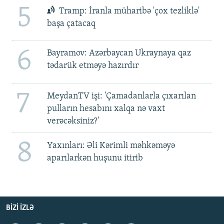
5
Tramp: İranla müharibə 'çox tezliklə'
başa çatacaq
6
Bayramov: Azərbaycan Ukraynaya qaz
tədarük etməyə hazırdır
7
MeydanTV işi: 'Çamadanlarla çıxarılan
pulların hesabını xalqa nə vaxt
verəcəksiniz?'
8
Yaxınları: Əli Kərimli məhkəməyə
aparılarkən huşunu itirib
BIZI IZLƏ