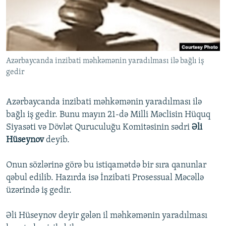
İNFOQRAFIKA
AZƏRBAYCAN ƏDƏBIYYATI KITABXANASI
MISSIYAMIZ
BIZI IZLƏ
KARIKATURA
İSLAM VƏ DEMOKRATIYA
PEŞƏ ETIKASI VƏ JURNALISTIKA STANDARTLARIMIZ
İZ - MƏDƏNIYYƏT PROQRAMI
MATERIALLARIMIZDAN ISTIFADƏ
Azərbaycanda inzibati məhkəmənin yaradılması ilə bağlı iş
AZADLIQRADIOSU MOBIL TELEFONUNUZDA
RFE/RL-in bütün saytları
gedir
BIZIMLƏ ƏLAQƏ
XƏBƏR BÜLLETENLƏRIMIZ
Azərbaycanda inzibati məhkəmənin yaradılması ilə
bağlı iş gedir. Bunu mayın 21-də Milli Məclisin Hüquq
Siyasəti və Dövlət Quruculuğu Komitəsinin sədri
Əli
Hüseynov
deyib.
Onun sözlərinə görə bu istiqamətdə bir sıra qanunlar
qəbul edilib. Hazırda isə İnzibati Prosessual Məcəllə
üzərində iş gedir.
Əli Hüseynov deyir gələn il məhkəmənin yaradılması