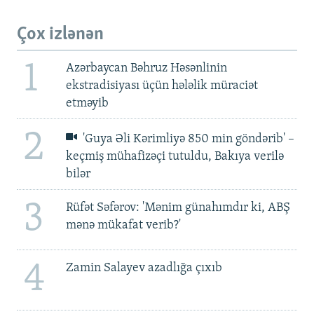
Çox izlənən
1
Azərbaycan Bəhruz Həsənlinin
ekstradisiyası üçün hələlik müraciət
etməyib
2
'Guya Əli Kərimliyə 850 min göndərib' –
keçmiş mühafizəçi tutuldu, Bakıya verilə
bilər
3
Rüfət Səfərov: 'Mənim günahımdır ki, ABŞ
mənə mükafat verib?'
4
Zamin Salayev azadlığa çıxıb