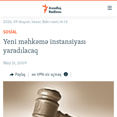
Keçid
linkləri
Əsas
2026, 09 Avqust, bazar, Bakı vaxtı 16:14
məzmuna
GÜNDƏM
SOSIAL
qayıt
#İZAHLA
Əsas
Yeni məhkəmə instansiyası
KORRUPSIOMETR
naviqasiyaya
yaradılacaq
qayıt
#ƏSLINDƏ
Axtarışa
May 21, 2009
FƏRQƏ BAX
keç
QANUNI DOĞRU
Paylaş
VPN-siz açmaq
ARAŞDIRMA
MULTIMEDIA
RADIO ARXIV
VIDEO
HAQQIMIZDA
FOTOQALEREYA
OXU ZALI