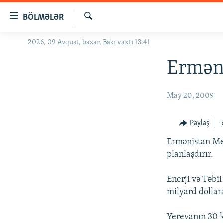
Keçid
BÖLMƏLƏR
linkləri
Axtar
Əsas
2026, 09 Avqust, bazar, Bakı vaxtı 13:41
GÜNDƏM
məzmuna
#İZAHLA
Erməni
qayıt
Əsas
KORRUPSIOMETR
naviqasiyaya
May 20, 2009
#ƏSLINDƏ
qayıt
Axtarışa
FƏRQƏ BAX
Paylaş
keç
QANUNI DOĞRU
Ermənistan Met
ARAŞDIRMA
planlaşdırır.
MULTIMEDIA
Enerji və Təbii
RADIO ARXIV
VIDEO
milyard dollar
HAQQIMIZDA
FOTOQALEREYA
OXU ZALI
Yerevanın 30 k