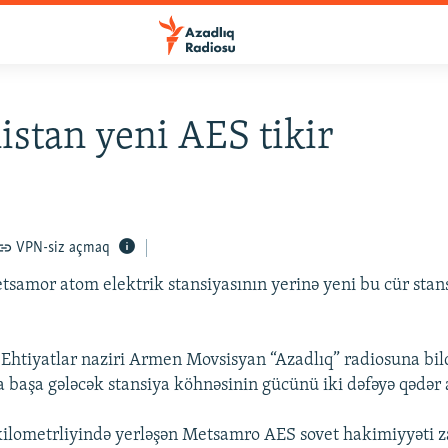
stan yeni AES tikir
VPN-siz açmaq
samor atom elektrik stansiyasının yerinə yeni bu cür stan
 Ehtiyatlar naziri Armen Movsisyan “Azadlıq” radiosuna bild
a başa gələcək stansiya köhnəsinin gücünü iki dəfəyə qədər 
ilometrliyində yerləşən Metsamro AES sovet hakimiyyəti za