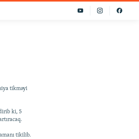
siya tikməyi
irib ki, 5
artıracaq.
manı tikilib.