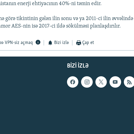
stanın enerji ehtiyacının 40%-ni təmin edir.
ə görə tikintinin gələn ilin sonu və ya 2011-ci ilin əvvəlind
mor AES-nin isə 2017-ci ildə sökülməsi planlaşdırılır.
VPN-siz açmaq
Bizi izlə
Çap et
BIZI IZLƏ