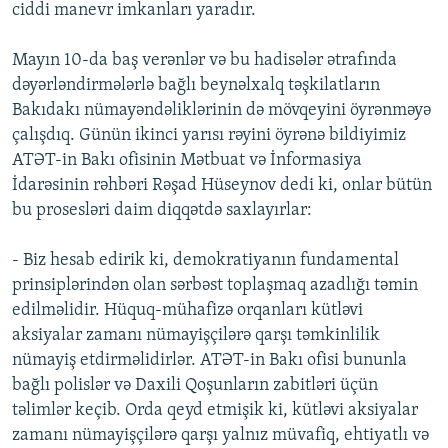
ciddi manevr imkanları yaradır.
Mayın 10-da baş verənlər və bu hadisələr ətrafında
dəyərləndirmələrlə bağlı beynəlxalq təşkilatların
Bakıdakı nümayəndəliklərinin də mövqeyini öyrənməyə
çalışdıq. Günün ikinci yarısı rəyini öyrənə bildiyimiz
ATƏT-in Bakı ofisinin Mətbuat və İnformasiya
İdarəsinin rəhbəri Rəşad Hüseynov dedi ki, onlar bütün
bu prosesləri daim diqqətdə saxlayırlar:
- Biz hesab edirik ki, demokratiyanın fundamental
prinsiplərindən olan sərbəst toplaşmaq azadlığı təmin
edilməlidir. Hüquq-mühafizə orqanları kütləvi
aksiyalar zamanı nümayişçilərə qarşı təmkinlilik
nümayiş etdirməlidirlər. ATƏT-in Bakı ofisi bununla
bağlı polislər və Daxili Qoşunların zabitləri üçün
təlimlər keçib. Orda qeyd etmişik ki, kütləvi aksiyalar
zamanı nümayişçilərə qarşı yalnız müvafiq, ehtiyatlı və