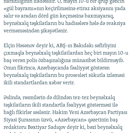
narazılığının ifadəsidir. O, mayın 10-u bir qrup gəncin
«gül bayramı»nın keçirilməsinə etiraz aksiyasını yada
salır və aradan dörd gün keçməsinə baxmayaraq,
beynəlxalq təşkilatların bu hadisələrə hələ də reaksiya
verməməsindən şikayətlənir.
Elçin Həsənov deyir ki, ABŞ-ın Bakıdakı səfirliyini
çıxmaqla beynəlxalq təşkilatlardan heç biri mayın 10-u
baş verən polis özbaşınalığına münasibət bildirməyib.
Onun fikrincə, Azərbaycanda fəaliyyət göstərən
beynəlxalq təşkilatların bu prosesləri sükutla izləməsi
ikili standartlardan xəbər verir.
Əslində, rəsmilərin də dilindən tez-tez beynəlxalq
təşkilatların ikili standartla fəaliyyət göstərməsi ilə
bağlı fikirlər səslənir. Hakim Yeni Azərbaycan Partiyası
Siyasi Şurasının üzvü, «Azərbaycan» qəzetinin baş
redaktoru Bəxtiyar Sadıqov deyir ki, bəzi beynəlxalq