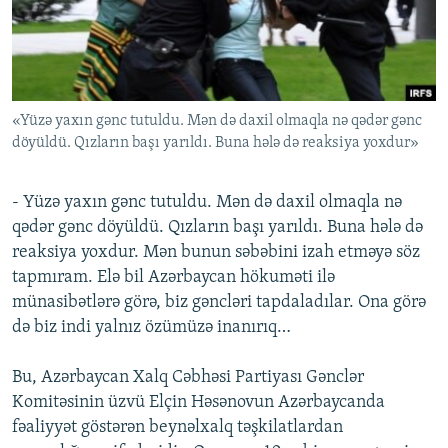
İNFOQRAFIKA
AZƏRBAYCAN ƏDƏBIYYATI KITABXANASI
MISSIYAMIZ
BIZI IZLƏ
KARIKATURA
İSLAM VƏ DEMOKRATIYA
PEŞƏ ETIKASI VƏ JURNALISTIKA STANDARTLARIMIZ
İZ - MƏDƏNIYYƏT PROQRAMI
MATERIALLARIMIZDAN ISTIFADƏ
«Yüzə yaxın gənc tutuldu. Mən də daxil olmaqla nə qədər gənc
AZADLIQRADIOSU MOBIL TELEFONUNUZDA
RFE/RL-in bütün saytları
döyüldü. Qızların başı yarıldı. Buna hələ də reaksiya yoxdur»
BIZIMLƏ ƏLAQƏ
XƏBƏR BÜLLETENLƏRIMIZ
- Yüzə yaxın gənc tutuldu. Mən də daxil olmaqla nə
qədər gənc döyüldü. Qızların başı yarıldı. Buna hələ də
reaksiya yoxdur. Mən bunun səbəbini izah etməyə söz
tapmıram. Elə bil Azərbaycan hökuməti ilə
münasibətlərə görə, biz gəncləri tapdaladılar. Ona görə
də biz indi yalnız özümüzə inanırıq…
Bu, Azərbaycan Xalq Cəbhəsi Partiyası Gənclər
Komitəsinin üzvü Elçin Həsənovun Azərbaycanda
fəaliyyət göstərən beynəlxalq təşkilatlardan