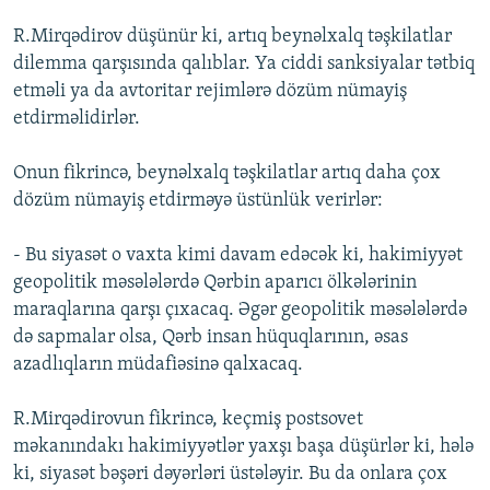
R.Mirqədirov düşünür ki, artıq beynəlxalq təşkilatlar
dilemma qarşısında qalıblar. Ya ciddi sanksiyalar tətbiq
etməli ya da avtoritar rejimlərə dözüm nümayiş
etdirməlidirlər.
Onun fikrincə, beynəlxalq təşkilatlar artıq daha çox
dözüm nümayiş etdirməyə üstünlük verirlər:
- Bu siyasət o vaxta kimi davam edəcək ki, hakimiyyət
geopolitik məsələlərdə Qərbin aparıcı ölkələrinin
maraqlarına qarşı çıxacaq. Əgər geopolitik məsələlərdə
də sapmalar olsa, Qərb insan hüquqlarının, əsas
azadlıqların müdafiəsinə qalxacaq.
R.Mirqədirovun fikrincə, keçmiş postsovet
məkanındakı hakimiyyətlər yaxşı başa düşürlər ki, hələ
ki, siyasət bəşəri dəyərləri üstələyir. Bu da onlara çox