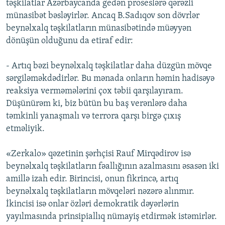
təşkilatlar Azərbaycanda gedən proseslərə qərəzli
münasibət bəsləyirlər. Ancaq B.Sadıqov son dövrlər
beynəlxalq təşkilatların münasibətində müəyyən
dönüşün olduğunu da etiraf edir:
- Artıq bəzi beynəlxalq təşkilatlar daha düzgün mövqe
sərgiləməkdədirlər. Bu mənada onların həmin hadisəyə
reaksiya verməmələrini çox təbii qarşılayıram.
Düşünürəm ki, biz bütün bu baş verənlərə daha
təmkinli yanaşmalı və terrora qarşı birgə çıxış
etməliyik.
«Zerkalo» qəzetinin şərhçisi Rauf Mirqədirov isə
beynəlxalq təşkilatların fəallığının azalmasını əsasən iki
amillə izah edir. Birincisi, onun fikrincə, artıq
beynəlxalq təşkilatların mövqeləri nəzərə alınmır.
İkincisi isə onlar özləri demokratik dəyərlərin
yayılmasında prinsipiallıq nümayiş etdirmək istəmirlər.