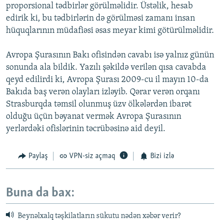
proporsional tədbirlər görülməlidir. Üstəlik, hesab
edirik ki, bu tədbirlərin də görülməsi zamanı insan
hüquqlarının müdafiəsi əsas meyar kimi götürülməlidir.
Avropa Şurasının Bakı ofisindən cavabı isə yalnız günün
sonunda ala bildik. Yazılı şəkildə verilən qısa cavabda
qeyd edilirdi ki, Avropa Şurası 2009-cu il mayın 10-da
Bakıda baş verən olayları izləyib. Qərar verən orqanı
Strasburqda təmsil olunmuş üzv ölkələrdən ibarət
olduğu üçün bəyanat vermək Avropa Şurasının
yerlərdəki ofislərinin təcrübəsinə aid deyil.
Paylaş
VPN-siz açmaq
Bizi izlə
Buna da bax:
Beynəlxalq təşkilatların sükutu nədən xəbər verir?