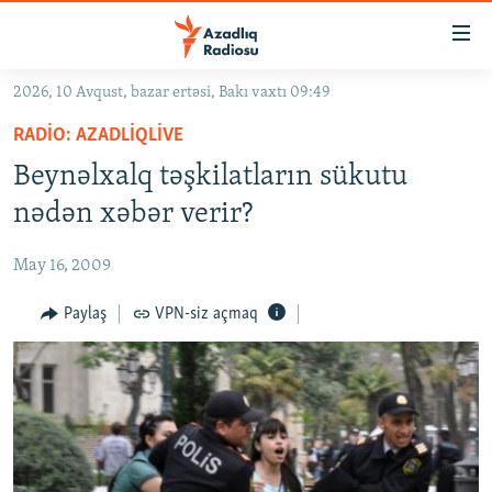
Keçid
linkləri
Əsas
2026, 10 Avqust, bazar ertəsi, Bakı vaxtı 09:49
məzmuna
GÜNDƏM
RADIO: AZADLIQLIVE
qayıt
#İZAHLA
Əsas
Beynəlxalq təşkilatların sükutu
KORRUPSIOMETR
naviqasiyaya
nədən xəbər verir?
qayıt
#ƏSLINDƏ
Axtarışa
May 16, 2009
FƏRQƏ BAX
keç
QANUNI DOĞRU
Paylaş
VPN-siz açmaq
ARAŞDIRMA
MULTIMEDIA
RADIO ARXIV
VIDEO
HAQQIMIZDA
FOTOQALEREYA
OXU ZALI