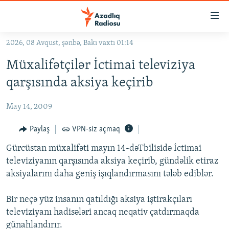
Keçid
linkləri
Əsas
2026, 08 Avqust, şənbə, Bakı vaxtı 01:14
məzmuna
GÜNDƏM
Müxalifətçilər İctimai televiziya
qayıt
#İZAHLA
Əsas
qarşısında aksiya keçirib
KORRUPSIOMETR
naviqasiyaya
qayıt
May 14, 2009
#ƏSLINDƏ
Axtarışa
FƏRQƏ BAX
Paylaş
VPN-siz açmaq
keç
QANUNI DOĞRU
Gürcüstan müxalifəti mayın 14-dəTbilisidə İctimai
televiziyanın qarşısında aksiya keçirib, gündəlik etiraz
ARAŞDIRMA
aksiyalarını daha geniş işıqlandırmasını tələb ediblər.
MULTIMEDIA
Bir neçə yüz insanın qatıldığı aksiya iştirakçıları
RADIO ARXIV
VIDEO
televiziyanı hadisələri ancaq neqativ çatdırmaqda
HAQQIMIZDA
FOTOQALEREYA
OXU ZALI
günahlandırır.