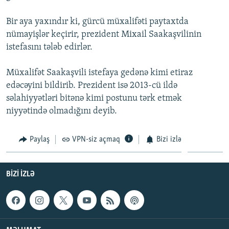
İNFOQRAFIKA
AZƏRBAYCAN ƏDƏBIYYATI KITABXANASI
MISSIYAMIZ
BIZI IZLƏ
Bir aya yaxındır ki, gürcü müxalifəti paytaxtda
KARIKATURA
İSLAM VƏ DEMOKRATIYA
PEŞƏ ETIKASI VƏ JURNALISTIKA STANDARTLARIMIZ
nümayişlər keçirir, prezident Mixail Saakaşvilinin
istefasını tələb edirlər.
İZ - MƏDƏNIYYƏT PROQRAMI
MATERIALLARIMIZDAN ISTIFADƏ
AZADLIQRADIOSU MOBIL TELEFONUNUZDA
RFE/RL-in bütün saytları
Müxalifət Saakaşvili istefaya gedənə kimi etiraz
BIZIMLƏ ƏLAQƏ
edəcəyini bildirib. Prezident isə 2013-cü ildə
səlahiyyətləri bitənə kimi postunu tərk etmək
XƏBƏR BÜLLETENLƏRIMIZ
niyyətində olmadığını deyib.
Paylaş
VPN-siz açmaq
Bizi izlə
BIZI IZLƏ