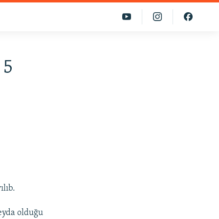
 5
ılıb.
peyda olduğu