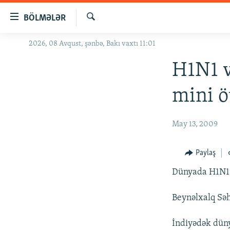
Keçid
BÖLMƏLƏR
linkləri
Axtar
Əsas
2026, 08 Avqust, şənbə, Bakı vaxtı 11:01
GÜNDƏM
məzmuna
#İZAHLA
H1N1 v
qayıt
Əsas
KORRUPSIOMETR
mini ö
naviqasiyaya
#ƏSLINDƏ
qayıt
Axtarışa
FƏRQƏ BAX
May 13, 2009
keç
QANUNI DOĞRU
Paylaş
ARAŞDIRMA
Dünyada H1N1 v
MULTIMEDIA
RADIO ARXIV
VIDEO
Beynəlxalq Səh
HAQQIMIZDA
FOTOQALEREYA
OXU ZALI
İndiyədək düny