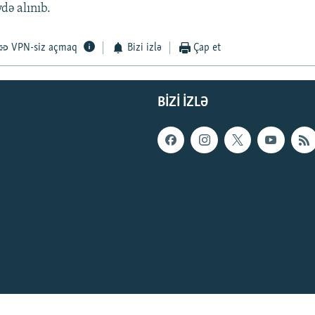
ə alınıb.
VPN-siz açmaq
Bizi izlə
Çap et
BIZI IZLƏ