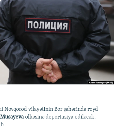
ni Novqorod vilayətinin Bor şəhərində reyd
 Musayeva
ölkəsinə deportasiya ediləcək.
ıb.