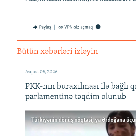
İNFOQRAFIKA
AZƏRBAYCAN ƏDƏBIYYATI KITABXANASI
MISSIYAMIZ
KARIKATURA
İSLAM VƏ DEMOKRATIYA
PEŞƏ ETIKASI VƏ JURNALISTIKA
STANDARTLARIMIZ
İZ - MƏDƏNIYYƏT PROQRAMI
Paylaş
VPN-siz açmaq
MATERIALLARIMIZDAN ISTIFADƏ
AZADLIQRADIOSU MOBIL TELEFONUNUZDA
Bütün xəbərləri izləyin
BIZIMLƏ ƏLAQƏ
XƏBƏR BÜLLETENLƏRIMIZ
Avqust 05, 2026
PKK-nın buraxılması ilə bağlı q
parlamentinə təqdim olunub