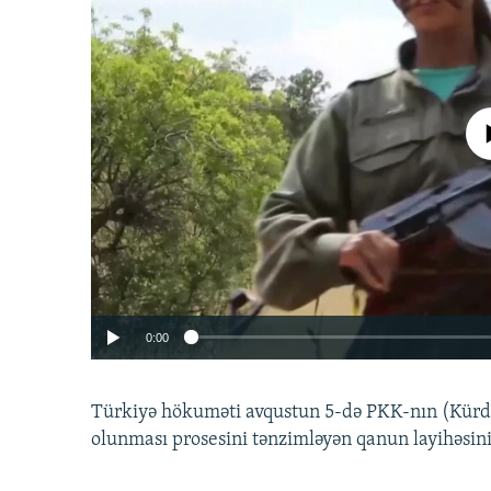
No media source 
0:00
Türkiyə hökuməti avqustun 5-də PKK-nın (Kürdüs
olunması prosesini tənzimləyən qanun layihəsin