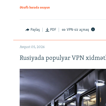
Ətraflı burada oxuyun
Auto
240p
720p
Paylaş
PDF
VPN-siz açmaq
Avqust 05, 2026
Rusiyada populyar VPN xidmətl