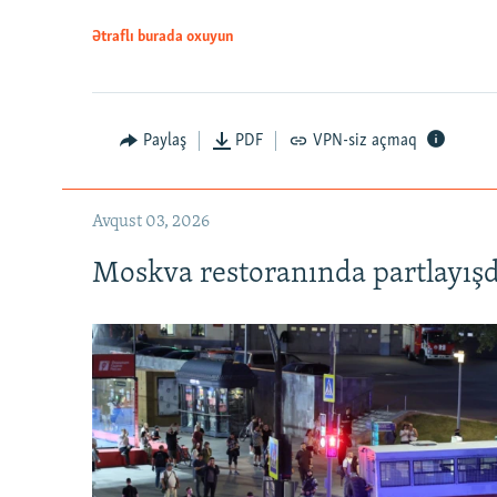
Ətraflı burada oxuyun
Paylaş
PDF
VPN-siz açmaq
Avqust 03, 2026
Moskva restoranında partlayışd