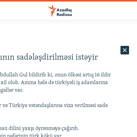
nın sadələşdirilməsi istəyir
ullah Gul bildirib ki, onun ölkəsi artıq 16 ildir
daxil olub. Amma hələ də türkiyəli iş adamlarına
gəllər var.
ir və Türkiyə vətəndaşlarına viza verilməsi sadə
an dilini yaxşı öyrənməyə çağırıb.
in nəfərinin türk kökü var.