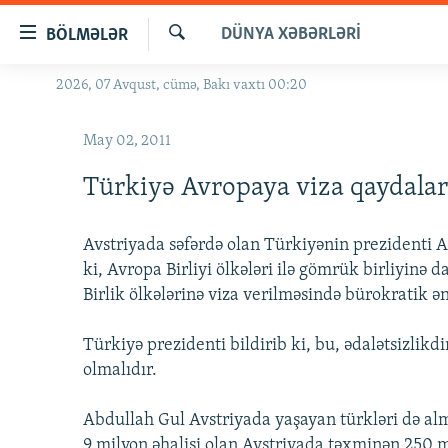
Keçid
DÜNYA XƏBƏRLƏRI
BÖLMƏLƏR
linkləri
Axtar
Əsas
2026, 07 Avqust, cümə, Bakı vaxtı 00:20
GÜNDƏM
məzmuna
#İZAHLA
qayıt
May 02, 2011
Əsas
KORRUPSIOMETR
naviqasiyaya
Türkiyə Avropaya viza qaydaları
#ƏSLINDƏ
qayıt
Axtarışa
FƏRQƏ BAX
Avstriyada səfərdə olan Türkiyənin prezidenti Abd
keç
QANUNI DOĞRU
ki, Avropa Birliyi ölkələri ilə gömrük birliyinə 
Birlik ölkələrinə viza verilməsində bürokratik ən
ARAŞDIRMA
MULTIMEDIA
Türkiyə prezidenti bildirib ki, bu, ədalətsizlikd
olmalıdır.
RADIO ARXIV
VIDEO
HAQQIMIZDA
FOTOQALEREYA
OXU ZALI
Abdullah Gul Avstriyada yaşayan türkləri də alm
9 milyon əhalisi olan Avstriyada təxminən 250 m