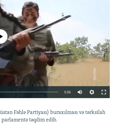
currently available
Auto
5:56
240p
EMBED
PAYLAŞ
tan Fəhlə Partiyası) buraxılması və tərksilah
360p
i parlamentə təqdim edib.
480p
720p