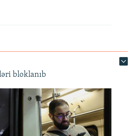
1080p
360p
480p
1080p
əri bloklanıb