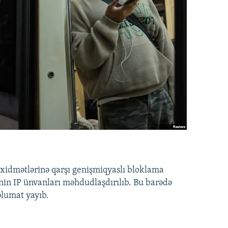
idmətlərinə qarşı genişmiqyaslı bloklama
nin IP ünvanları məhdudlaşdırılıb. Bu barədə
əlumat yayıb.