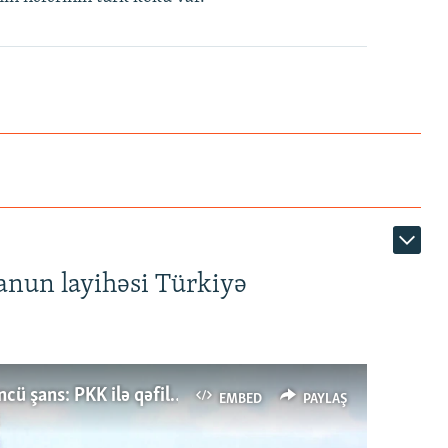
anun layihəsi Türkiyə
Türkiyənin dönüş nöqtəsi, ya Ərdoğana üçüncü şans: PKK ilə qəfil barışıq nə deməkdir?
EMBED
PAYLAŞ