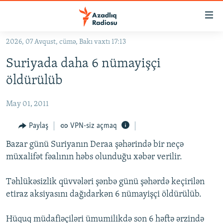
Keçid
linkləri
Əsas
2026, 07 Avqust, cümə, Bakı vaxtı 17:13
məzmuna
GÜNDƏM
Suriyada daha 6 nümayişçi
qayıt
#İZAHLA
Əsas
öldürülüb
KORRUPSIOMETR
naviqasiyaya
qayıt
May 01, 2011
#ƏSLINDƏ
Axtarışa
FƏRQƏ BAX
Paylaş
VPN-siz açmaq
keç
QANUNI DOĞRU
Bazar günü Suriyanın Deraa şəhərində bir neçə
müxalifət fəalının həbs olunduğu xəbər verilir.
ARAŞDIRMA
MULTIMEDIA
Təhlükəsizlik qüvvələri şənbə günü şəhərdə keçirilən
etiraz aksiyasını dağıdarkən 6 nümayişçi öldürülüb.
RADIO ARXIV
VIDEO
HAQQIMIZDA
FOTOQALEREYA
OXU ZALI
Hüquq müdafiəçiləri ümumilikdə son 6 həftə ərzində