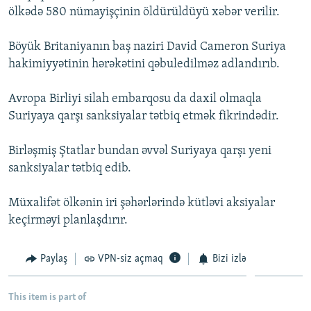
ölkədə 580 nümayişçinin öldürüldüyü xəbər verilir.
İNFOQRAFIKA
AZƏRBAYCAN ƏDƏBIYYATI KITABXANASI
MISSIYAMIZ
BIZI IZLƏ
KARIKATURA
İSLAM VƏ DEMOKRATIYA
PEŞƏ ETIKASI VƏ JURNALISTIKA STANDARTLARIMIZ
Böyük Britaniyanın baş naziri David Cameron Suriya
hakimiyyətinin hərəkətini qəbuledilməz adlandırıb.
İZ - MƏDƏNIYYƏT PROQRAMI
MATERIALLARIMIZDAN ISTIFADƏ
AZADLIQRADIOSU MOBIL TELEFONUNUZDA
RFE/RL-in bütün saytları
Avropa Birliyi silah embarqosu da daxil olmaqla
BIZIMLƏ ƏLAQƏ
Suriyaya qarşı sanksiyalar tətbiq etmək fikrindədir.
XƏBƏR BÜLLETENLƏRIMIZ
Birləşmiş Ştatlar bundan əvvəl Suriyaya qarşı yeni
sanksiyalar tətbiq edib.
Müxalifət ölkənin iri şəhərlərində kütləvi aksiyalar
keçirməyi planlaşdırır.
Paylaş
VPN-siz açmaq
Bizi izlə
This item is part of