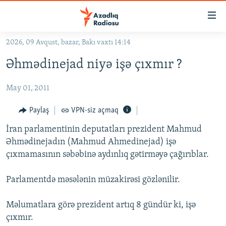
Keçid
linkləri
Əsas
2026, 09 Avqust, bazar, Bakı vaxtı 14:14
məzmuna
GÜNDƏM
Əhmədinejad niyə işə çıxmır ?
qayıt
#İZAHLA
Əsas
May 01, 2011
KORRUPSIOMETR
naviqasiyaya
qayıt
#ƏSLINDƏ
Paylaş
VPN-siz açmaq
Axtarışa
FƏRQƏ BAX
keç
İran parlamentinin deputatları prezident Mahmud
Əhmədinejadın (Mahmud Ahmedinejad) işə
QANUNI DOĞRU
çıxmamasının səbəbinə aydınlıq gətirməyə çağırıblar.
ARAŞDIRMA
Parlamentdə məsələnin müzakirəsi gözlənilir.
MULTIMEDIA
RADIO ARXIV
VIDEO
Məlumatlara görə prezident artıq 8 gündür ki, işə
HAQQIMIZDA
çıxmır.
FOTOQALEREYA
OXU ZALI