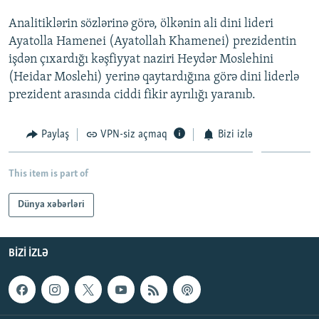
İNFOQRAFIKA
AZƏRBAYCAN ƏDƏBIYYATI KITABXANASI
MISSIYAMIZ
Analitiklərin sözlərinə görə, ölkənin ali dini lideri
BIZI IZLƏ
KARIKATURA
İSLAM VƏ DEMOKRATIYA
PEŞƏ ETIKASI VƏ JURNALISTIKA STANDARTLARIMIZ
Ayatolla Hamenei (Ayatollah Khamenei) prezidentin
işdən çıxardığı kəşfiyyat naziri Heydər Moslehini
İZ - MƏDƏNIYYƏT PROQRAMI
MATERIALLARIMIZDAN ISTIFADƏ
(Heidar Moslehi) yerinə qaytardığına görə dini liderlə
AZADLIQRADIOSU MOBIL TELEFONUNUZDA
RFE/RL-in bütün saytları
prezident arasında ciddi fikir ayrılığı yaranıb.
BIZIMLƏ ƏLAQƏ
Paylaş
VPN-siz açmaq
Bizi izlə
XƏBƏR BÜLLETENLƏRIMIZ
This item is part of
Dünya xəbərləri
BIZI IZLƏ