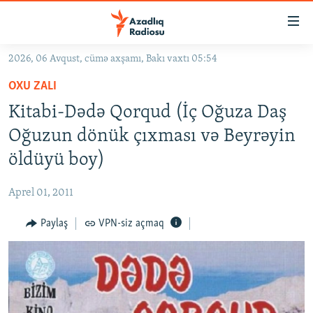
Keçid
linkləri
Əsas
2026, 06 Avqust, cümə axşamı, Bakı vaxtı 05:54
məzmuna
GÜNDƏM
OXU ZALI
qayıt
#İZAHLA
Əsas
Kitabi-Dədə Qorqud (İç Oğuza Daş
KORRUPSIOMETR
naviqasiyaya
Oğuzun dönük çıxması və Beyrəyin
qayıt
#ƏSLINDƏ
öldüyü boy)
Axtarışa
FƏRQƏ BAX
keç
Aprel 01, 2011
QANUNI DOĞRU
Paylaş
VPN-siz açmaq
ARAŞDIRMA
MULTIMEDIA
RADIO ARXIV
VIDEO
HAQQIMIZDA
FOTOQALEREYA
OXU ZALI