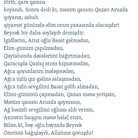
itirib, qara qanına
boyandı. Sonra dedi ki, mənim qanımı Qazan Aruzda
qoyarsa, sabah
qiyamət günündə əlim onun yaxasında olacaqdır!
Beyrək bir daha soylayıb demişdir:
İgidlərim, Aruz oğlu Basat gəlmədən,
Elim-günüm çapılmadan,
Qaytabanda dəvələrimi bağırtmadan,
Qaracıqda Qazlıq atımı kişnətmədən,
Ağca qoyunlarım mələşmədən,
Ağca üzlü qız-gəlinə sataşmadan,
Ağca üzlü sevgilimi Basat gəlib almadan,
Elimi-günümü çapmadan, Qazan mənə yetişsin,
Mənim qanımı Aruzda qoymasın,
Ağ bənizli sevgilimi oğluna alıb versin,
Axirətin haqqını mənə halal etsin,
Bilsin ki, bəy oğlu bəyzadə Beyrək
Ömrünü bağışlayıb, Allahına qovuşdu!