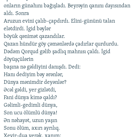
onların günahını bağışladı. Beyrəyin qanını dayısından
aldı. Sonra
Aruzun evini çalıb-çapdırdı. Elini-gününü talan
elətdirdi. İgid bəylər
böyük qənimət qazandılar.
Qazan hündür göy çəmənlərdə çadırlar qurdurdu.
Dədəm Qorqud gəlib şadlıq mahnısı çaldı. İgid
döyüşçülərin
başına nə gəldiyini danışdı. Dedi:
Hanı dediyim bəy ərənlər,
Dünya mənimdir deyənlər?
Əcəl gəldi, yer gizlətdi,
Fani dünya kimə qaldı?
Gəlimli-gedimli dünya,
Son ucu ölümlü dünya!
Ən nəhayət, uzun yaşın
Sonu ölüm, axırı ayrılıq.
Xeyir-dua verək, xanım: