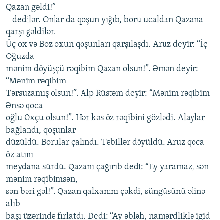
Qazan gəldi!”
– dedilər. Onlar da qoşun yığıb, boru ucaldan Qazana
qarşı gəldilər.
Üç ox və Boz oxun qoşunları qarşılaşdı. Aruz deyir: “İç
Oğuzda
mənim döyüşçü rəqibim Qazan olsun!”. Əmən deyir:
“Mənim rəqibim
Tərsuzamış olsun!”. Alp Rüstəm deyir: “Mənim rəqibim
Ənsə qoca
oğlu Oxçu olsun!”. Hər kəs öz rəqibini gözlədi. Alaylar
bağlandı, qoşunlar
düzüldü. Borular çalındı. Təbillər döyüldü. Aruz qoca
öz atını
meydana sürdü. Qazanı çağırıb dedi: “Ey yaramaz, sən
mənim rəqibimsən,
sən bəri gəl!”. Qazan qalxanını çəkdi, süngüsünü əlinə
alıb
başı üzərində fırlatdı. Dedi: “Ay əbləh, namərdliklə igid