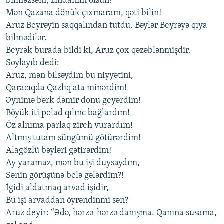
bilməzsəm, zindanım olsun!
Mən Qazana dönük çıxmaram, qəti bilin!
Aruz Beyrəyin saqqalından tutdu. Bəylər Beyrəyə qıya
bilmədilər.
Beyrək burada bildi ki, Aruz çox qəzəblənmişdir.
Soylayıb dedi:
Aruz, mən bilsəydim bu niyyətini,
Qaracıqda Qazlıq ata minərdim!
Əynimə bərk dəmir donu geyərdim!
Böyük iti polad qılınc bağlardım!
Öz alnıma parlaq zireh vurardım!
Altmış tutam süngümü götürərdim!
Alagözlü bəyləri gətirərdim!
Ay yaramaz, mən bu işi duysaydım,
Sənin görüşünə belə gələrdim?!
İgidi aldatmaq arvad işidir,
Bu işi arvaddan öyrəndinmi sən?
Aruz deyir: “Ədə, hərzə-hərzə danışma. Qanına susama,