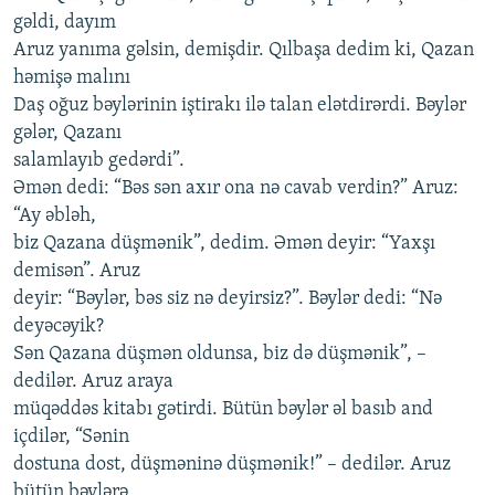
gəldi, dayım
Aruz yanıma gəlsin, demişdir. Qılbaşa dedim ki, Qazan
həmişə malını
Daş oğuz bəylərinin iştirakı ilə talan elətdirərdi. Bəylər
gələr, Qazanı
salamlayıb gedərdi”.
Əmən dedi: “Bəs sən axır ona nə cavab verdin?” Aruz:
“Ay əbləh,
biz Qazana düşmənik”, dedim. Əmən deyir: “Yaxşı
demisən”. Aruz
deyir: “Bəylər, bəs siz nə deyirsiz?”. Bəylər dedi: “Nə
deyəcəyik?
Sən Qazana düşmən oldunsa, biz də düşmənik”, –
dedilər. Aruz araya
müqəddəs kitabı gətirdi. Bütün bəylər əl basıb and
içdilər, “Sənin
dostuna dost, düşməninə düşmənik!” – dedilər. Aruz
bütün bəylərə