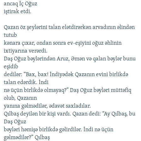
ancaq İç Oğuz
iştirak etdi.
Qazan öz şeylərini talan elətdirərkən arvadının əlindən
tutub
kənara çıxar, ondan sonra ev-eşiyini oğuz əhlinin
ixtiyarına verərdi.
Daş Oğuz bəylərindən Aruz, Əmən və qalan bəylər bunu
eşidib
dedilər: “Bax, bax! İndiyədək Qazanın evini birlikdə
talan edərdik. İndi
nə üçün birlikdə olmayaq?” Daş Oğuz bəyləri müttəfiq
olub, Qazanın
yanına gəlmədilər, ədavət saxladılar.
Qılbaş deyilən bir kişi vardı. Qazan dedi: “Ay Qılbaş, bu
Daş Oğuz
bəyləri həmişə birlikdə gəlirdilər. İndi nə üçün
gəlmədilər?” Qılbaş