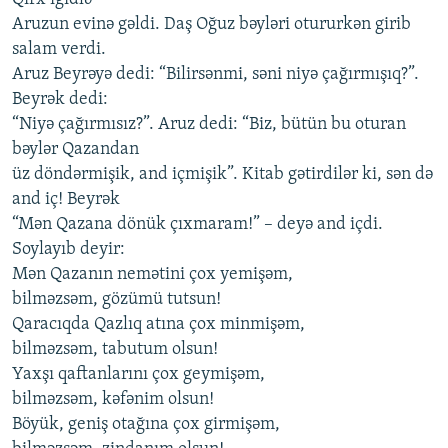
Aruzun evinə gəldi. Daş Oğuz bəyləri otururkən girib
salam verdi.
Aruz Beyrəyə dedi: “Bilirsənmi, səni niyə çağırmışıq?”.
Beyrək dedi:
“Niyə çağırmısız?”. Aruz dedi: “Biz, bütün bu oturan
bəylər Qazandan
üz döndərmişik, and içmişik”. Kitab gətirdilər ki, sən də
and iç! Beyrək
“Mən Qazana dönük çıxmaram!” – deyə and içdi.
Soylayıb deyir:
Mən Qazanın nemətini çox yemişəm,
bilməzsəm, gözümü tutsun!
Qaracıqda Qazlıq atına çox minmişəm,
bilməzsəm, tabutum olsun!
Yaxşı qaftanlarını çox geymişəm,
bilməzsəm, kəfənim olsun!
Böyük, geniş otağına çox girmişəm,