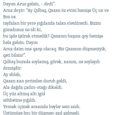
Dayım Aruz gəlsin, – dedi”.
Aruz deyir: “Ay Qılbaş, Qazan öz evini həmişə Üç ox və
Boz ox
tayfaları bir yerə yığılanda talan elətdirərdi. Bizim
günahımız nə idi ki,
bu işdə iştirak etmədik? Qazanın başına qoy həmişə
bəla gəlsin. Dayısı
Aruz daim ona qarşı olacaq. Biz Qazanın düşməniyik,
qəti bilsin!”.
Qılbaş burada soylamış, görək, xanım, nə soylayıb
demişdir:
Ay əbləh,
Qazan xan yerindən durub gəldi,
Ala dağda çadırı-otağı dikəldi.
Üç yüz altmış altı igid
söhbətinə yığıldı.
Yemək-içmək arasında bəylər səni andı.
Üstümüzə heç bir düşmən-zad gəlmədi.