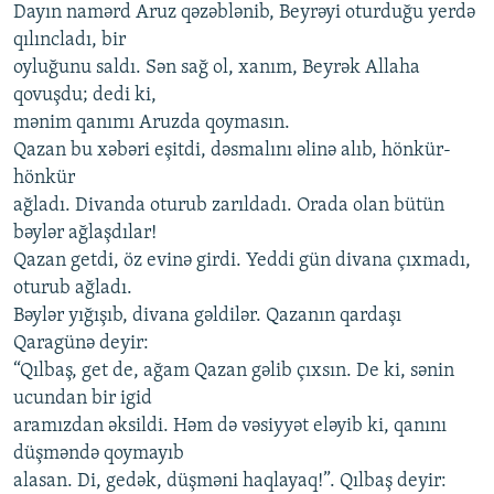
Dayın namərd Aruz qəzəblənib, Beyrəyi oturduğu yerdə
qılıncladı, bir
oyluğunu saldı. Sən sağ ol, xanım, Beyrək Allaha
qovuşdu; dedi ki,
mənim qanımı Aruzda qoymasın.
Qazan bu xəbəri eşitdi, dəsmalını əlinə alıb, hönkür-
hönkür
ağladı. Divanda oturub zarıldadı. Orada olan bütün
bəylər ağlaşdılar!
Qazan getdi, öz evinə girdi. Yeddi gün divana çıxmadı,
oturub ağladı.
Bəylər yığışıb, divana gəldilər. Qazanın qardaşı
Qaragünə deyir:
“Qılbaş, get de, ağam Qazan gəlib çıxsın. De ki, sənin
ucundan bir igid
aramızdan əksildi. Həm də vəsiyyət eləyib ki, qanını
düşməndə qoymayıb
alasan. Di, gedək, düşməni haqlayaq!”. Qılbaş deyir: