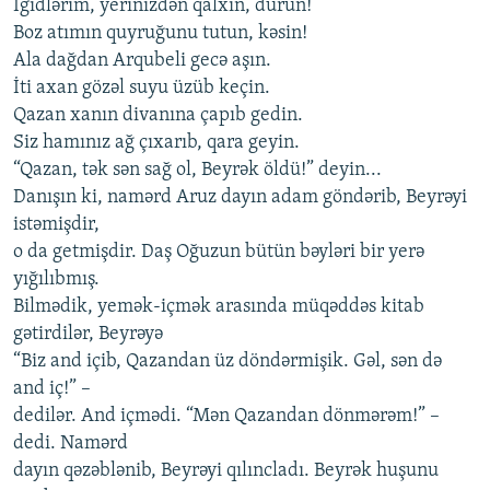
İgidlərim, yerinizdən qalxın, durun!
Boz atımın quyruğunu tutun, kəsin!
Ala dağdan Arqubeli gecə aşın.
İti axan gözəl suyu üzüb keçin.
Qazan xanın divanına çapıb gedin.
Siz hamınız ağ çıxarıb, qara geyin.
“Qazan, tək sən sağ ol, Beyrək öldü!” deyin...
Danışın ki, namərd Aruz dayın adam göndərib, Beyrəyi
istəmişdir,
o da getmişdir. Daş Oğuzun bütün bəyləri bir yerə
yığılıbmış.
Bilmədik, yemək-içmək arasında müqəddəs kitab
gətirdilər, Beyrəyə
“Biz and içib, Qazandan üz döndərmişik. Gəl, sən də
and iç!” –
dedilər. And içmədi. “Mən Qazandan dönmərəm!” –
dedi. Namərd
dayın qəzəblənib, Beyrəyi qılıncladı. Beyrək huşunu