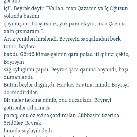
gəl and
iç!”. Beyrək deyir: “Vallah, mən Qazanın və İç Oğuzun
yolunda başımı
qoymuşam. İstəyirsiniz, yüz para eləyin, mən Qazana
xain çıxmaram!”.
Aruz yenidən hirsləndi, Beyrəyin saqqalından bərk
tutub, bəylərə
baxdı. Gördü kimsə gəlmir, qara polad iti qılıncı çəkib,
Beyrəyin
sağ oyluğunu çapdı. Beyrək qara qanına boyandı, başı
dumanlandı.
Bütün bəylər dağılışdı. Hər kəs öz atına mindi. Beyrəyi
də mindirdilər.
Bir nəfər tərkinə minib, onu qucaqladı. Beyrəyi
gətirənlər atlarını ça-
paraq, onu öz evinə çatdırdılar. Cübbəsini üzərinə
örtdülər. Beyrək
burada soylayıb dedi: