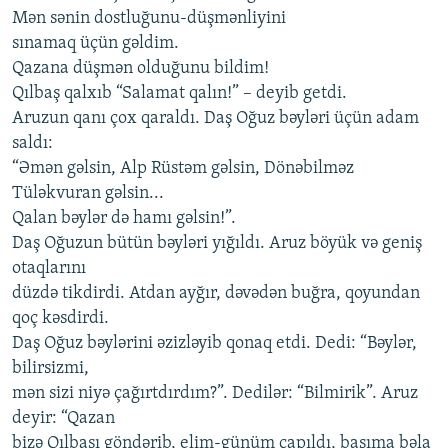
Mən sənin dostluğunu-düşmənliyini
sınamaq üçün gəldim.
Qazana düşmən olduğunu bildim!
Qılbaş qalxıb “Salamat qalın!” – deyib getdi.
Aruzun qanı çox qaraldı. Daş Oğuz bəyləri üçün adam
saldı:
“Əmən gəlsin, Alp Rüstəm gəlsin, Dönəbilməz
Tüləkvuran gəlsin...
Qalan bəylər də hamı gəlsin!”.
Daş Oğuzun bütün bəyləri yığıldı. Aruz böyük və geniş
otaqlarını
düzdə tikdirdi. Atdan ayğır, dəvədən buğra, qoyundan
qoç kəsdirdi.
Daş Oğuz bəylərini əzizləyib qonaq etdi. Dedi: “Bəylər,
bilirsizmi,
mən sizi niyə çağırtdırdım?”. Dedilər: “Bilmirik”. Aruz
deyir: “Qazan
bizə Qılbaşı göndərib, elim-günüm çapıldı, başıma bəla