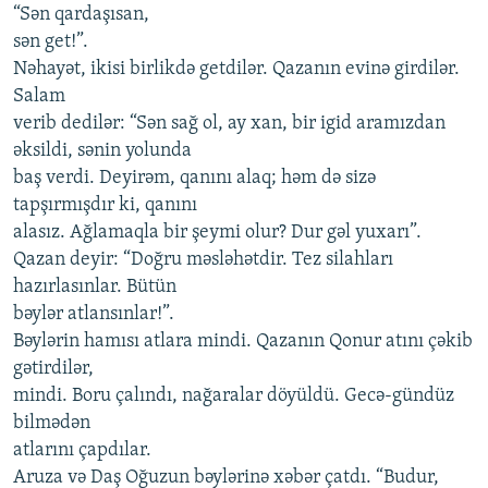
“Sən qardaşısan,
sən get!”.
Nəhayət, ikisi birlikdə getdilər. Qazanın evinə girdilər.
Salam
verib dedilər: “Sən sağ ol, ay xan, bir igid aramızdan
əksildi, sənin yolunda
baş verdi. Deyirəm, qanını alaq; həm də sizə
tapşırmışdır ki, qanını
alasız. Ağlamaqla bir şeymi olur? Dur gəl yuxarı”.
Qazan deyir: “Doğru məsləhətdir. Tez silahları
hazırlasınlar. Bütün
bəylər atlansınlar!”.
Bəylərin hamısı atlara mindi. Qazanın Qonur atını çəkib
gətirdilər,
mindi. Boru çalındı, nağaralar döyüldü. Gecə-gündüz
bilmədən
atlarını çapdılar.
Aruza və Daş Oğuzun bəylərinə xəbər çatdı. “Budur,