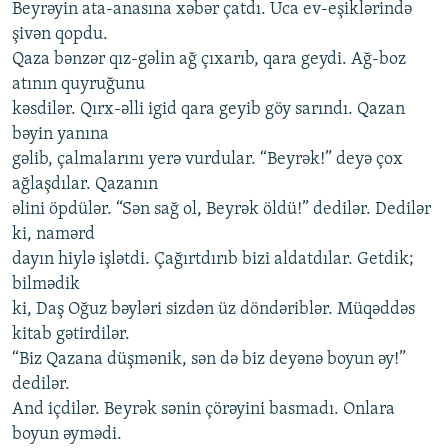
Beyrəyin ata-anasına xəbər çatdı. Uca ev-eşiklərində
şivən qopdu.
Qaza bənzər qız-gəlin ağ çıxarıb, qara geydi. Ağ-boz
atının quyruğunu
kəsdilər. Qırx-əlli igid qara geyib göy sarındı. Qazan
bəyin yanına
gəlib, çalmalarını yerə vurdular. “Beyrək!” deyə çox
ağlaşdılar. Qazanın
əlini öpdülər. “Sən sağ ol, Beyrək öldü!” dedilər. Dedilər
ki, namərd
dayın hiylə işlətdi. Çağırtdırıb bizi aldatdılar. Getdik;
bilmədik
ki, Daş Oğuz bəyləri sizdən üz döndəriblər. Müqəddəs
kitab gətirdilər.
“Biz Qazana düşmənik, sən də biz deyənə boyun əy!”
dedilər.
And içdilər. Beyrək sənin çörəyini basmadı. Onlara
boyun əymədi.