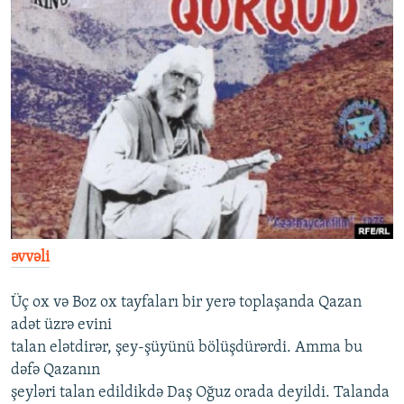
İNFOQRAFIKA
AZƏRBAYCAN ƏDƏBIYYATI KITABXANASI
MISSIYAMIZ
BIZI IZLƏ
KARIKATURA
İSLAM VƏ DEMOKRATIYA
PEŞƏ ETIKASI VƏ JURNALISTIKA STANDARTLARIMIZ
İZ - MƏDƏNIYYƏT PROQRAMI
MATERIALLARIMIZDAN ISTIFADƏ
AZADLIQRADIOSU MOBIL TELEFONUNUZDA
RFE/RL-in bütün saytları
BIZIMLƏ ƏLAQƏ
XƏBƏR BÜLLETENLƏRIMIZ
əvvəli
Üç ox və Boz ox tayfaları bir yerə toplaşanda Qazan
adət üzrə evini
talan elətdirər, şey-şüyünü bölüşdürərdi. Amma bu
dəfə Qazanın
şeyləri talan edildikdə Daş Oğuz orada deyildi. Talanda