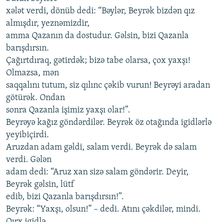
xələt verdi, dönüb dedi: “Bəylər, Beyrək bizdən qız
almışdır, yeznəmizdir,
amma Qazanın da dostudur. Gəlsin, bizi Qazanla
barışdırsın.
Çağırtdıraq, gətirdək; bizə tabe olarsa, çox yaxşı!
Olmazsa, mən
saqqalını tutum, siz qılınc çəkib vurun! Beyrəyi aradan
götürək. Ondan
sonra Qazanla işimiz yaxşı olar!”.
Beyrəyə kağız göndərdilər. Beyrək öz otağında igidlərlə
yeyibiçirdi.
Aruzdan adam gəldi, salam verdi. Beyrək də salam
verdi. Gələn
adam dedi: “Aruz xan sizə salam göndərir. Deyir,
Beyrək gəlsin, lütf
edib, bizi Qazanla barışdırsın!”.
Beyrək: “Yaxşı, olsun!” – dedi. Atını çəkdilər, mindi.
Qırx igidlə