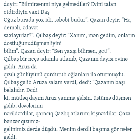
deyir: “Bilmirsənmi niyə gəlmədilər? Evini talan
etdirdiyin vaxt Daş
Oğuz burada yox idi, səbəbi budur”. Qazan deyir: “Hə,
deməli, ədavət
saxlayırlar?”. Qılbaş deyir: “Xanım, mən gedim, onların
dostluğunudüşmənliyini
bilim”. Qazan deyir: “Sən yaxşı bilirsən, get!”.
Qılbaş bir neçə adamla atlanıb, Qazanın dayısı evinə
gəldi. Aruz da
qızılı günlüyünü qurdurub oğlanları ilə oturmuşdu.
Qılbaş gəlib Aruza salam verdi, dedi: “Qazanın başı
bəlalıdır. Dedi
ki, mütləq dayım Aruz yanıma gəlsin, üstümə düşmən
gəlib; dəvələrimi
nərildətdilər, qaracıq Qazlıq atlarımı kişnətdilər. Qaza
bənzər qızımız-
gəlinimiz dərdə düşdü. Mənim dərdli başıma gör nələr
gəldi.