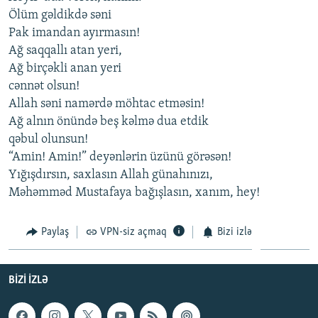
Ölüm gəldikdə səni
Pak imandan ayırmasın!
Ağ saqqallı atan yeri,
Ağ birçəkli anan yeri
cənnət olsun!
Allah səni namərdə möhtac etməsin!
Ağ alnın önündə beş kəlmə dua etdik
qəbul olunsun!
“Amin! Amin!” deyənlərin üzünü görəsən!
Yığışdırsın, saxlasın Allah günahınızı,
Məhəmməd Mustafaya bağışlasın, xanım, hey!
Paylaş
VPN-siz açmaq
Bizi izlə
BIZI IZLƏ