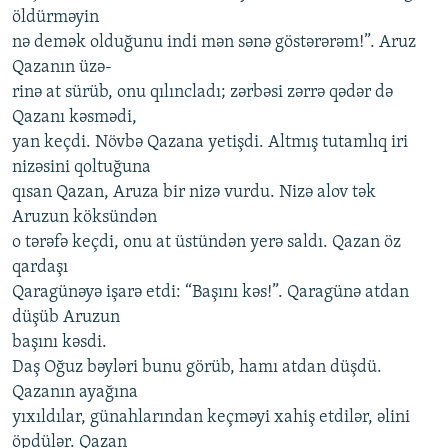
öldürməyin
nə demək olduğunu indi mən sənə göstərərəm!”. Aruz
Qazanın üzə-
rinə at sürüb, onu qılıncladı; zərbəsi zərrə qədər də
Qazanı kəsmədi,
yan keçdi. Növbə Qazana yetişdi. Altmış tutamlıq iri
nizəsini qoltuğuna
qısan Qazan, Aruza bir nizə vurdu. Nizə alov tək
Aruzun köksündən
o tərəfə keçdi, onu at üstündən yerə saldı. Qazan öz
qardaşı
Qaragünəyə işarə etdi: “Başını kəs!”. Qaragünə atdan
düşüb Aruzun
başını kəsdi.
Daş Oğuz bəyləri bunu görüb, hamı atdan düşdü.
Qazanın ayağına
yıxıldılar, günahlarından keçməyi xahiş etdilər, əlini
öpdülər. Qazan