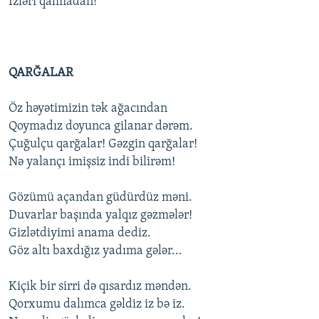
İzləri qalmadan!
QARĞALAR
Öz həyətimizin tək ağacından
Qoymadız doyunca gilanar dərəm.
Çuğulçu qarğalar! Gəzgin qarğalar!
Nə yalançı imişsiz indi bilirəm!
Gözümü açandan güdürdüz məni.
Duvarlar başında yalqız gəzmələr!
Gizlətdiyimi anama dediz.
Göz altı baxdığız yadıma gələr...
Kiçik bir sirri də qısardız məndən.
Qorxumu dalımca gəldiz iz bə iz.