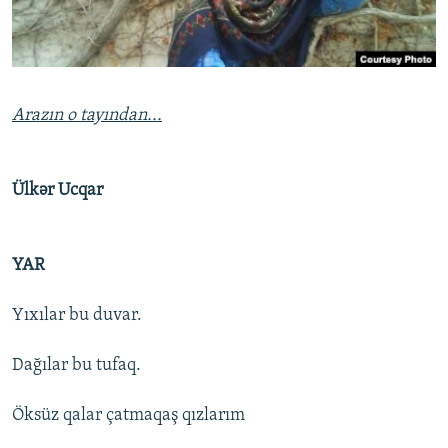
İNFOQRAFIKA
AZƏRBAYCAN ƏDƏBIYYATI KITABXANASI
MISSIYAMIZ
BIZI IZLƏ
KARIKATURA
İSLAM VƏ DEMOKRATIYA
PEŞƏ ETIKASI VƏ JURNALISTIKA STANDARTLARIMIZ
İZ - MƏDƏNIYYƏT PROQRAMI
MATERIALLARIMIZDAN ISTIFADƏ
Arazın o tayından...
AZADLIQRADIOSU MOBIL TELEFONUNUZDA
RFE/RL-in bütün saytları
BIZIMLƏ ƏLAQƏ
Ülkər Ucqar
XƏBƏR BÜLLETENLƏRIMIZ
YAR
Yıxılar bu duvar.
Dağılar bu tufaq.
Öksüz qalar çatmaqaş qızlarım