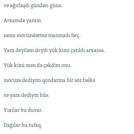
və ağırlaşdı gündən-günə.
Arxamda yaram
sənin möcüzə‌lərinə inanmadı heç.
Yara deyiləm deyib yük kimi çatıldı arxama.
Yük kimi mən də çəkdim onu.
möcüzə dediyim qondarma bir söz bəlkə
və yara dediym bilə.
Yıxılar bu duvar.
Dağılar bu tufaq.