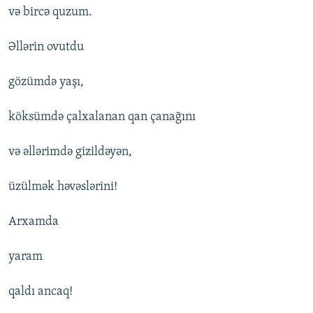
və bircə quzum.
Əllərin ovutdu
gözümdə yaşı,
köksümdə çalxalanan qan çanağını
və əllərimdə gizildəyən,
üzülmək həvəslərini!
Arxamda
yaram
qaldı ancaq!