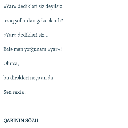
«Yar» dedikləri siz deyilsiz
uzaq yollardan gələ‌cək atlı?
«Yar» dedikləri siz...
Belə mən yorğunam «yar»!
Olursa,
bu dirəkləri neçə an da
Sən saxla !
QARININ SÖZÜ