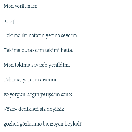
Mən yorğunam
artıq!
Təkimə iki nəfərin yerinə sevdim.
Təkimə buraxdım təkimi hətta.
Mən təkimə savaşıb yenildim.
Təkimə, yardım arxamı!
və yorğun-arğın yetişdim sənə:
«Yar» dedikləri siz deyilsiz
gözləri gözlərimə bənzəyən heykəl?