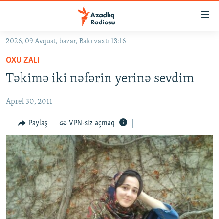
Keçid
linkləri
Əsas
2026, 09 Avqust, bazar, Bakı vaxtı 13:16
məzmuna
GÜNDƏM
OXU ZALI
qayıt
#İZAHLA
Əsas
Təkimə iki nəfərin yerinə sevdim
KORRUPSIOMETR
naviqasiyaya
qayıt
Aprel 30, 2011
#ƏSLINDƏ
Axtarışa
FƏRQƏ BAX
Paylaş
VPN-siz açmaq
keç
QANUNI DOĞRU
ARAŞDIRMA
MULTIMEDIA
RADIO ARXIV
VIDEO
HAQQIMIZDA
FOTOQALEREYA
OXU ZALI