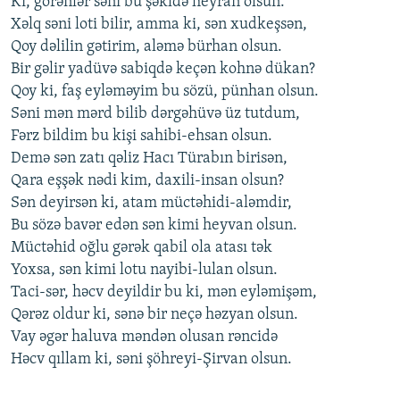
Ki, görənlər səni bu şəkldə heyran olsun.
Xəlq səni loti bilir, amma ki, sən xudkeşsən,
Qoy dəlilin gətirim, aləmə bürhan olsun.
Bir gəlir yadüvə sabiqdə keçən kohnə dükan?
Qoy ki, faş eyləməyim bu sözü, pünhan olsun.
Səni mən mərd bilib dərgəhüvə üz tutdum,
Fərz bildim bu kişi sahibi-ehsan olsun.
Demə sən zatı qəliz Hacı Türabın birisən,
Qara eşşək nədi kim, daxili-insan olsun?
Sən deyirsən ki, atam müctəhidi-aləmdir,
Bu sözə bavər edən sən kimi heyvan olsun.
Müctəhid oğlu gərək qabil ola atası tək
Yoxsa, sən kimi lotu nayibi-lulan olsun.
Taci-sər, həcv deyildir bu ki, mən eyləmişəm,
Qərəz oldur ki, sənə bir neçə həzyan olsun.
Vay əgər haluva məndən olusan rəncidə
Həcv qıllam ki, səni şöhreyi-Şirvan olsun.