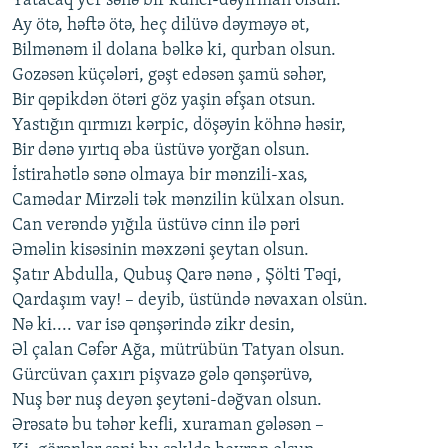
Yatacaq yer sənə bir künci-dəyirman olsun.
İNFOQRAFIKA
AZƏRBAYCAN ƏDƏBIYYATI KITABXANASI
MISSIYAMIZ
Ay ötə, həftə ötə, heç dilüvə dəyməyə ət,
BIZI IZLƏ
Bilmənəm il dolana bəlkə ki, qurban olsun.
KARIKATURA
İSLAM VƏ DEMOKRATIYA
PEŞƏ ETIKASI VƏ JURNALISTIKA STANDARTLARIMIZ
Gozəsən küçələri, gəşt edəsən şamü səhər,
İZ - MƏDƏNIYYƏT PROQRAMI
MATERIALLARIMIZDAN ISTIFADƏ
Bir qəpikdən ötəri göz yaşin əfşan otsun.
Yastığın qırmızı kərpic, döşəyin köhnə həsir,
AZADLIQRADIOSU MOBIL TELEFONUNUZDA
RFE/RL-in bütün saytları
Bir dənə yırtıq əba üstüvə yorğan olsun.
BIZIMLƏ ƏLAQƏ
İstirahətlə sənə olmaya bir mənzili-xas,
Camədar Mirzəli tək mənzilin külxan olsun.
XƏBƏR BÜLLETENLƏRIMIZ
Can verəndə yığıla üstüvə cinn ilə pəri
Əməlin kisəsinin məxzəni şeytan olsun.
Şatır Abdulla, Qubuş Qarə nənə , Şölti Təqi,
Qardaşım vay! – deyib, üstündə nəvaxan olsün.
Nə ki.... var isə qənşərində zikr desin,
Əl çalan Cəfər Ağa, mütrübün Tatyan olsun.
Gürcüvan çaxırı pişvazə gələ qənşərüvə,
Nuş bər nuş deyən şeytəni-dəğvan olsun.
Ərəsatə bu təhər kefli, xuraman gələsən –