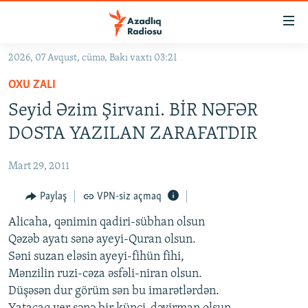
Keçid
linkləri
Əsas
2026, 07 Avqust, cümə, Bakı vaxtı 03:21
məzmuna
GÜNDƏM
OXU ZALI
qayıt
#İZAHLA
Əsas
Seyid Əzim Şirvani. BİR NƏFƏR
KORRUPSIOMETR
naviqasiyaya
DOSTA YAZILAN ZARAFATDIR
qayıt
#ƏSLINDƏ
Axtarışa
Mart 29, 2011
FƏRQƏ BAX
keç
QANUNI DOĞRU
Paylaş
VPN-siz açmaq
ARAŞDIRMA
Alicaha, qənimin qadiri-sübhan olsun
Qəzəb ayatı sənə ayeyi-Quran olsun.
MULTIMEDIA
Səni suzan eləsin ayeyi-fihün fihi,
RADIO ARXIV
VIDEO
Mənzilin ruzi-cəza əsfəli-niran olsun.
Düşəsən dur görüm sən bu imarətlərdən.
HAQQIMIZDA
FOTOQALEREYA
OXU ZALI