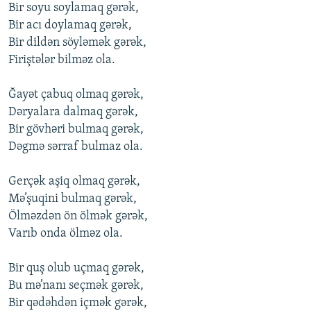
Bir sоyu sоylamaq gərək,
Bir acı dоylamaq gərək,
Bir dildən söyləmək gərək,
Firiştələr bilməz оla.
Ğayət çabuq оlmaq gərək,
Dəryalara dalmaq gərək,
Bir gövhəri bulmaq gərək,
Dəgmə sərraf bulmaz оla.
Gerçək aşiq оlmaq gərək,
Mə’şuqini bulmaq gərək,
Ölməzdən ön ölmək gərək,
Varıb оnda ölməz оla.
Bir quş оlub uçmaq gərək,
Bu mə’nanı seçmək gərək,
Bir qədəhdən içmək gərək,