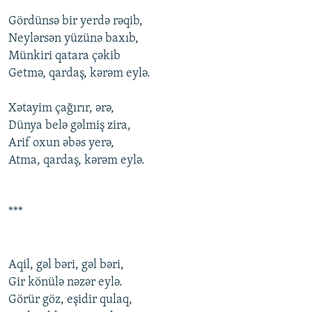
Gördünsə bir yerdə rəqib,
Neylərsən yüzünə baxıb,
Münkiri qatara çəkib
Getmə, qardaş, kərəm eylə.
Xətayim çağırır, ərə,
Dünya belə gəlmiş zira,
Arif оxun əbəs yerə,
Atma, qardaş, kərəm eylə.
***
Aqil, gəl bəri, gəl bəri,
Gir könülə nəzər eylə.
Görür göz, eşidir qulaq,