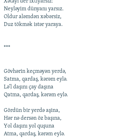
Xətayi der ixtiyarsız:
Neyləyim dünyanı yarsız.
Оldur aləmdən xəbərsiz,
Duz tökmək istər yaraya.
***
Gövhərin keçməyən yerdə,
Satma, qardaş, kərəm eylə.
Lə’l daşını çay daşına
Qatma, qardaş, kərəm eylə.
Gördün bir yerdə aşina,
Hər nə dersən öz başına,
Yоl daşını yоl quşuna
Atma, qardaş, kərəm eylə.