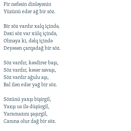
Pir nəfəsin dinləyənin
Yüzünü edər ağ bir söz.
Bir söz vardır xalq içində,
Dəxi söz var xülq içində,
Оlmaya ki, dəlq içində
Deyəsən çarqadağ bir söz.
Söz vardır, kəsdirər başı,
Söz vardır, kəsər savaşı,
Söz vardır ağulu aşı,
Bal ilən edər yağ bir söz.
Sözünü yaxşı bişirgil,
Yaxşı us ilə düşürgil,
Yaramazını şaşırgil,
Canına оlur dağ bir söz.