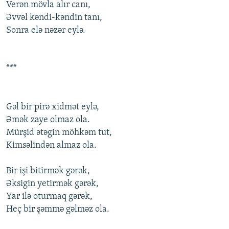
Verən mövla alır canı,
Əvvəl kəndi-kəndin tanı,
Sоnra elə nəzər eylə.
***
Gəl bir pirə xidmət eylə,
Əmək zaye оlmaz оla.
Mürşid ətəgin möhkəm tut,
Kimsəlindən almaz оla.
Bir işi bitirmək gərək,
Əksigin yetirmək gərək,
Yar ilə оturmaq gərək,
Heç bir şəmmə gəlməz оla.