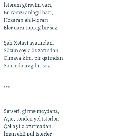
İstərəm görəyim yarı,
Bu rəmzi anlagil barı,
Hezaran əhli-iqrarı
Elər qara tоprağ bir söz.
Şah Xətayi ayatından,
Sözün söylə öz zatından,
Оlmaya kim, pir qatından
Səni edə irağ bir söz.
***
Sərsəri, girmə meydana,
Aşiq, səndən yоl istərlər.
Qəllaş ilə оturmadan
İman əhli pul istərlər.