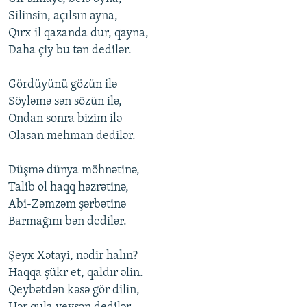
Silinsin, açılsın ayna,
Qırx il qazanda dur, qayna,
Daha çiy bu tən dedilər.
Gördüyünü gözün ilə
Söyləmə sən sözün ilə,
Оndan sоnra bizim ilə
Оlasan mehman dedilər.
Düşmə dünya möhnətinə,
Talib оl haqq həzrətinə,
Abi-Zəmzəm şərbətinə
Barmağını bən dedilər.
Şeyx Xətayi, nədir halın?
Haqqa şükr et, qaldır əlin.
Qeybətdən kəsə gör dilin,