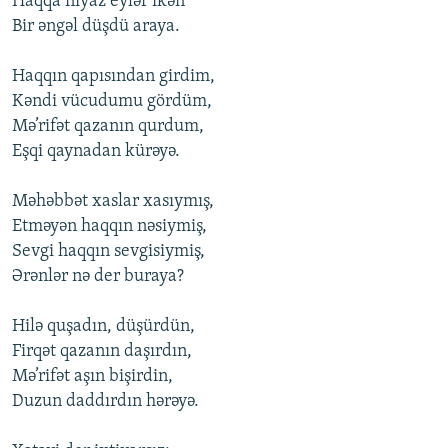
Haqqa niyaz eylər ikən
Bir əngəl düşdü araya.
Haqqın qapısından girdim,
Kəndi vücudumu gördüm,
Mə’rifət qazanın qurdum,
Eşqi qaynadan kürəyə.
Məhəbbət xaslar xasıymış,
Etməyən haqqın nəsiymiş,
Sevgi haqqın sevgisiymiş,
Ərənlər nə der buraya?
Hilə quşadın, düşürdün,
Firqət qazanın daşırdın,
Mə’rifət aşın bişirdin,
Duzun daddırdın hərəyə.