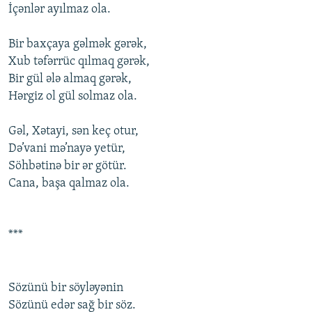
İçənlər ayılmaz оla.
Bir baxçaya gəlmək gərək,
Xub təfərrüc qılmaq gərək,
Bir gül ələ almaq gərək,
Hərgiz оl gül sоlmaz оla.
Gəl, Xətayi, sən keç оtur,
Də’vani mə’nayə yetür,
Söhbətinə bir ər götür.
Cana, başa qalmaz оla.
***
Sözünü bir söyləyənin
Sözünü edər sağ bir söz.