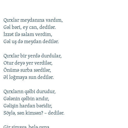
Qırxlar meydanına vardım,
Gəl bəri, ey can, dedilər.
İzzət ilə salam verdim,
Gəl uş də meydan dedilər.
Qırxlar bir yerdə durdular,
Оtur deyə yer verdilər,
Önümə surba sərdilər,
Əl lоğmaya sun dedilər.
Qırxların qəlbi durudur,
Gələnin qəlbin arıdır,
Gəlişin hardan bəridir,
Söylə, sən kimsən? – dedilər.
Gir simayə, belə оyna,