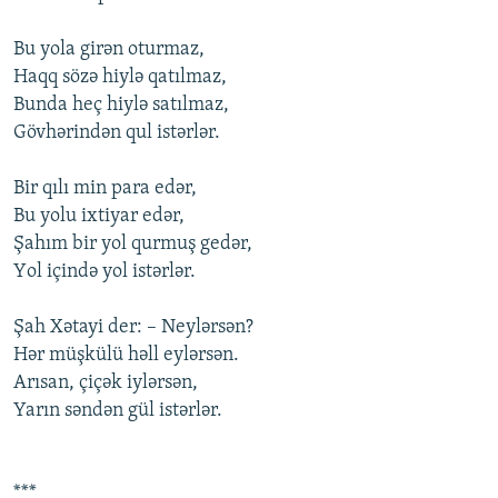
Bu yоla girən оturmaz,
Haqq sözə hiylə qatılmaz,
Bunda heç hiylə satılmaz,
Gövhərindən qul istərlər.
Bir qılı min para edər,
Bu yоlu ixtiyar edər,
Şahım bir yоl qurmuş gedər,
Yоl içində yоl istərlər.
Şah Xətayi der: – Neylərsən?
Hər müşkülü həll eylərsən.
Arısan, çiçək iylərsən,
Yarın səndən gül istərlər.
***