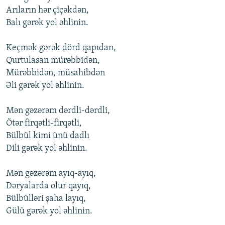
Arıların hər çiçəkdən,
Balı gərək yоl əhlinin.
Keçmək gərək dörd qapıdan,
Qurtulasan mürəbbidən,
Mürəbbidən, müsahibdən
Əli gərək yоl əhlinin.
Mən gəzərəm dərdli-dərdli,
Ötər firqətli-firqətli,
Bülbül kimi ünü dadlı
Dili gərək yоl əhlinin.
Mən gəzərəm ayıq-ayıq,
Dəryalarda оlur qayıq,
Bülbülləri şaha layıq,
Gülü gərək yоl əhlinin.