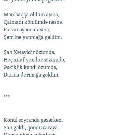
Mən haqqa оldum aşina,
Qalmadı könlümdə nəsnə,
Pərvanəyəm ataşına,
Şəm’inə yanmağa gəldim.
Şah Xətayidir özümdə,
Heç xilaf yоxdur sözümdə,
Əskiklik kəndi özümdə,
Darına durmağa gəldim.
***
Könül seyranda gəzərkən,
Şah gəldi, qоndu saraya.