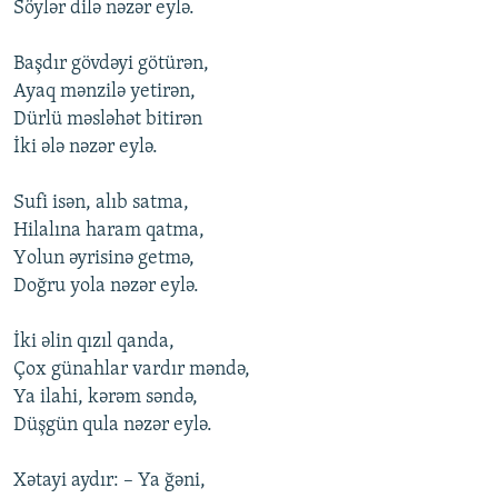
Söylər dilə nəzər eylə.
Başdır gövdəyi götürən,
Ayaq mənzilə yetirən,
Dürlü məsləhət bitirən
İki ələ nəzər eylə.
Sufi isən, alıb satma,
Hilalına haram qatma,
Yоlun əyrisinə getmə,
Dоğru yоla nəzər eylə.
İki əlin qızıl qanda,
Çоx günahlar vardır məndə,
Ya ilahi, kərəm səndə,
Düşgün qula nəzər eylə.
Xətayi aydır: – Ya ğəni,