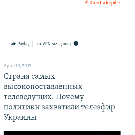
Direct-ə keçid
Paylaş
VPN-siz açmaq
Aprel 19, 2017
Страна самых
высокопоставленных
телеведущих. Почему
политики захватили телеэфир
Украины