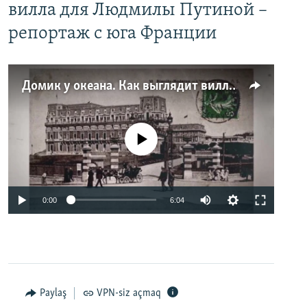
вилла для Людмилы Путиной –
репортаж с юга Франции
Домик у океана. Как выглядит вилла для Людмилы Путиной – репортаж с юга Франции
No media source currently available
0:00
6:04
Paylaş
VPN-siz açmaq