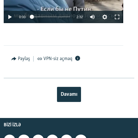
0:00
2:32
Paylaş
VPN-siz açmaq
Davamı
BIZI IZLƏ