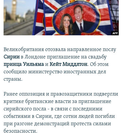
İNFOQRAFIKA
AZƏRBAYCAN ƏDƏBIYYATI KITABXANASI
MISSIYAMIZ
BIZI IZLƏ
KARIKATURA
İSLAM VƏ DEMOKRATIYA
PEŞƏ ETIKASI VƏ JURNALISTIKA STANDARTLARIMIZ
İZ - MƏDƏNIYYƏT PROQRAMI
MATERIALLARIMIZDAN ISTIFADƏ
AZADLIQRADIOSU MOBIL TELEFONUNUZDA
RFE/RL-in bütün saytları
BIZIMLƏ ƏLAQƏ
Великобритания отозвала направленное послу
Сирии
в Лондоне приглашение на свадьбу
XƏBƏR BÜLLETENLƏRIMIZ
принца Уильяма
и
Кейт Миддлтон
. Об этом
сообщило министерство иностранных дел
страны.
Ранее оппозиция и правозащитники подвергли
критике британские власти за приглашение
сирийского посла - в связи с последними
событиями в Сирии, где сотни людей погибли
при разгоне демонстраций протеста силами
безопасности.