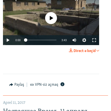
No media source currently available
0:00
3:43
Direct-ə keçid
Paylaş
VPN-siz açmaq
Aprel 11, 2017