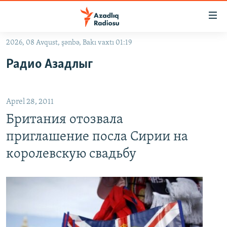
Keçid
linkləri
Əsas
2026, 08 Avqust, şənbə, Bakı vaxtı 01:19
məzmuna
GÜNDƏM
Радио Азадлыг
qayıt
#İZAHLA
Əsas
KORRUPSIOMETR
naviqasiyaya
Aprel 28, 2011
qayıt
#ƏSLINDƏ
Axtarışa
Британия отозвала
FƏRQƏ BAX
keç
приглашение посла Сирии на
QANUNI DOĞRU
королевскую свадьбу
ARAŞDIRMA
MULTIMEDIA
RADIO ARXIV
VIDEO
HAQQIMIZDA
FOTOQALEREYA
OXU ZALI