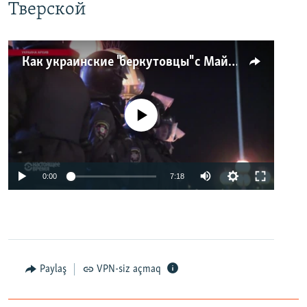
Тверской
Как украинские "беркутовцы" с Майдана стали ОМОНом с Тверской
No media source currently available
0:00
7:18
Paylaş
VPN-siz açmaq