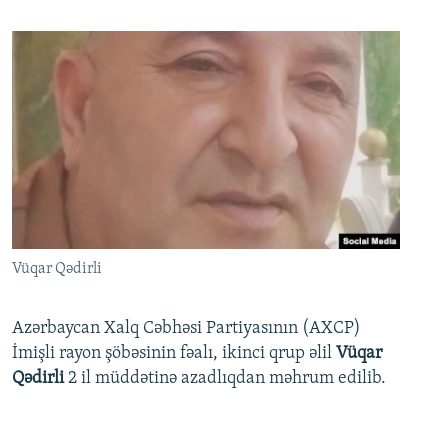
Vüqar Qədirli
Azərbaycan Xalq Cəbhəsi Partiyasının (AXCP)
İmişli rayon şöbəsinin fəalı, ikinci qrup əlil
Vüqar
Qədirli
2 il müddətinə azadlıqdan məhrum edilib.