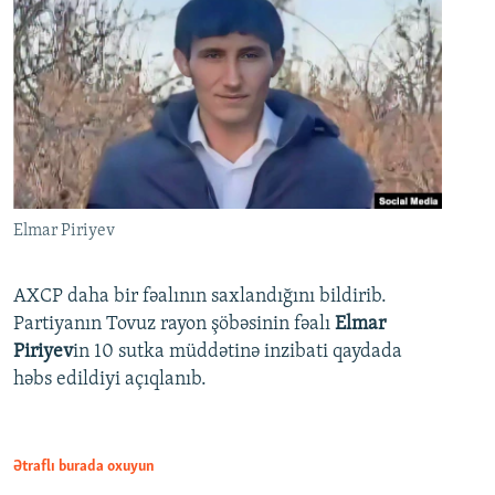
Elmar Piriyev
AXCP daha bir fəalının saxlandığını bildirib.
Partiyanın Tovuz rayon şöbəsinin fəalı
Elmar
Piriyev
in 10 sutka müddətinə inzibati qaydada
həbs edildiyi açıqlanıb.
Ətraflı burada oxuyun