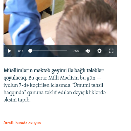
Auto
0:00
2:58
240p
Müəllimlərin məktəb geyimi ilə bağlı tələblər
360p
qoyulacaq.
Bu qərar Milli Məclisin bu gün —
480p
iyulun 7-də keçirilən iclasında "Ümumi təhsil
720p
haqqında" qanuna təklif edilən dəyişikliklərdə
əksini tapıb.
1080p
Ətraflı burada oxuyun