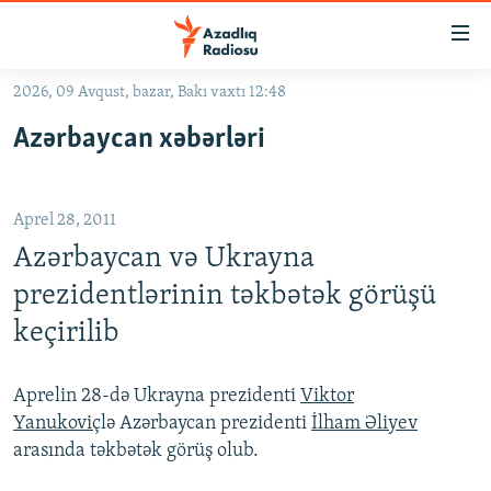
Keçid
linkləri
Əsas
2026, 09 Avqust, bazar, Bakı vaxtı 12:48
məzmuna
GÜNDƏM
Azərbaycan xəbərləri
qayıt
#İZAHLA
Əsas
KORRUPSIOMETR
naviqasiyaya
Aprel 28, 2011
qayıt
#ƏSLINDƏ
Axtarışa
Azərbaycan və Ukrayna
FƏRQƏ BAX
keç
prezidentlərinin təkbətək görüşü
QANUNI DOĞRU
keçirilib
ARAŞDIRMA
MULTIMEDIA
Aprelin 28-də Ukrayna prezidenti
Viktor
Yanukoviç
lə Azərbaycan prezidenti
İlham Əliyev
RADIO ARXIV
VIDEO
arasında təkbətək görüş olub.
HAQQIMIZDA
FOTOQALEREYA
OXU ZALI