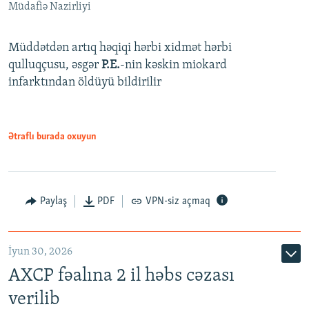
Müdafiə Nazirliyi
Müddətdən artıq həqiqi hərbi xidmət hərbi
qulluqçusu, əsgər
P.E.
-nin kəskin miokard
infarktından öldüyü bildirilir
Ətraflı burada oxuyun
Paylaş
PDF
VPN-siz açmaq
İyun 30, 2026
AXCP fəalına 2 il həbs cəzası
verilib