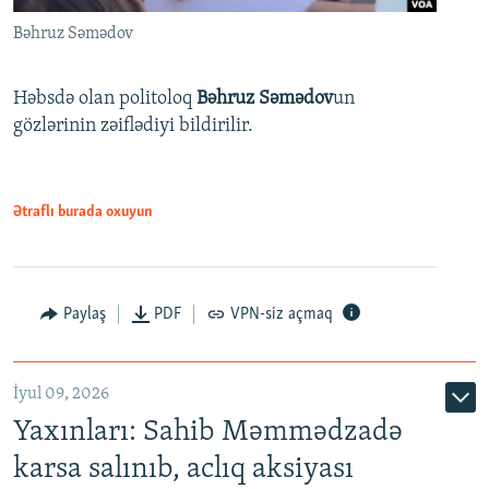
Bəhruz Səmədov
Həbsdə olan politoloq
Bəhruz Səmədov
un
gözlərinin zəiflədiyi bildirilir.
Ətraflı burada oxuyun
Paylaş
PDF
VPN-siz açmaq
İyul 09, 2026
Yaxınları: Sahib Məmmədzadə
karsa salınıb, aclıq aksiyası