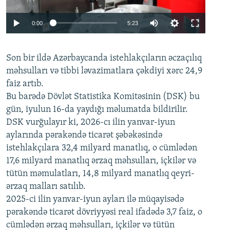
Auto
0:00
5:23
240p
Son bir ildə Azərbaycanda istehlakçıların
360p
əczaçılıq
məhsulları və tibbi ləvazimatlara çəkdiyi xərc 24,9
480p
Auto
240p
360p
480p
faiz artıb.
720p
Bu barədə Dövlət Statistika Komitəsinin (DSK) bu
720p
1080p
gün, iyulun 16-da yaydığı məlumatda bildirilir.
1080p
DSK vurğulayır ki, 2026-cı ilin yanvar-iyun
aylarında pərakəndə ticarət şəbəkəsində
istehlakçılara 32,4 milyard manatlıq, o cümlədən
17,6 milyard manatlıq ərzaq məhsulları, içkilər və
tütün məmulatları, 14,8 milyard manatlıq qeyri-
ərzaq malları satılıb.
2025-ci ilin yanvar-iyun ayları ilə müqayisədə
pərakəndə ticarət dövriyyəsi real ifadədə 3,7 faiz, o
cümlədən ərzaq məhsulları, içkilər və tütün