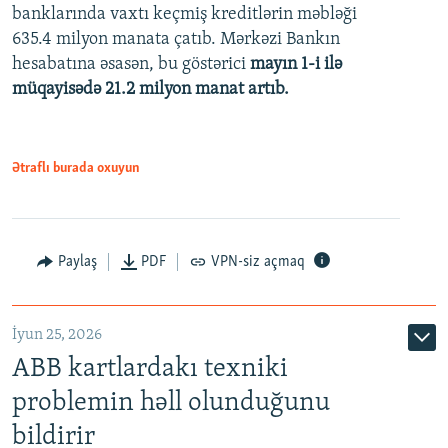
banklarında vaxtı keçmiş kreditlərin məbləği
480p
635.4 milyon manata çatıb. Mərkəzi Bankın
720p
hesabatına əsasən, bu göstərici
mayın 1-i ilə
müqayisədə 21.2 milyon manat artıb.
1080p
Ətraflı burada oxuyun
Auto
240p
360p
480p
Paylaş
PDF
VPN-siz açmaq
720p
1080p
İyun 25, 2026
ABB kartlardakı texniki
problemin həll olunduğunu
bildirir