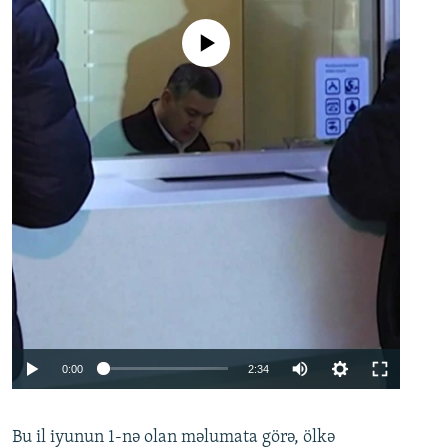
No media source currently available
Auto
0:00
2:34
240p
Bu il iyunun 1-nə olan məlumata görə, ölkə
360p