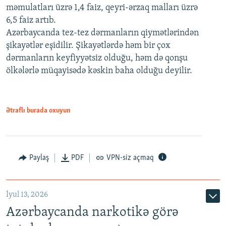
məmulatları üzrə 1,4 faiz, qeyri-ərzaq malları üzrə
6,5 faiz artıb.
Azərbaycanda tez-tez dərmanların qiymətlərindən
şikayətlər eşidilir. Şikayətlərdə həm bir çox
dərmanların keyfiyyətsiz olduğu, həm də qonşu
ölkələrlə müqayisədə kəskin baha olduğu deyilir.
Ətraflı burada oxuyun
Paylaş
PDF
VPN-siz açmaq
İyul 13, 2026
Azərbaycanda narkotikə görə