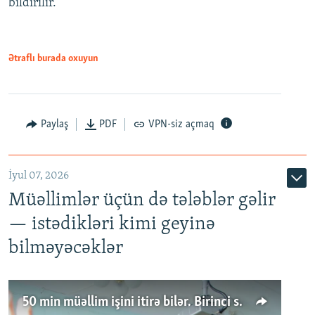
bildirilir.
Ətraflı burada oxuyun
Paylaş
PDF
VPN-siz açmaq
İyul 07, 2026
Müəllimlər üçün də tələblər gəlir
— istədikləri kimi geyinə
bilməyəcəklər
50 min müəllim işini itirə bilər. Birinci sinfə gedənlər azalır