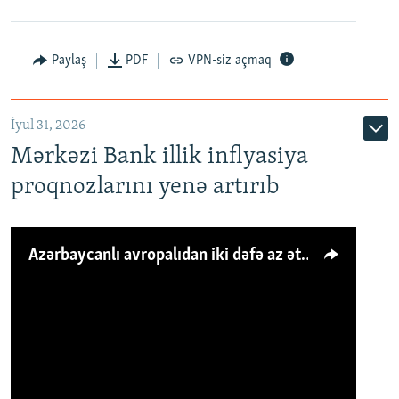
Paylaş
PDF
VPN-siz açmaq
İyul 31, 2026
Mərkəzi Bank illik inflyasiya
proqnozlarını yenə artırıb
Azərbaycanlı avropalıdan iki dəfə az ət yeyir, amma... 'Qiymət artımı qaçılmazdır'