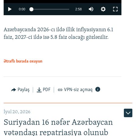
Auto
0:00
2:58
240p
Azərbaycanda 2026-cı ildə illik inflyasiyanın 6.1
360p
faiz, 2027-ci ildə isə 5.8 faiz olacağı gözlənilir.
480p
720p
1080p
Ətraflı burada oxuyun
Paylaş
PDF
VPN-siz açmaq
İyul 20, 2026
Auto
240p
360p
480p
Suriyadan 16 nəfər Azərbaycan
720p
1080p
vətəndaşı repatriasiya olunub