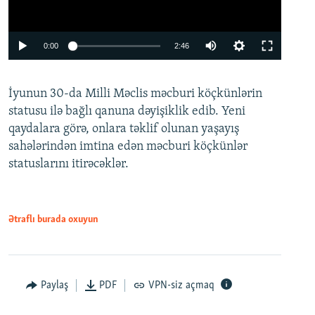
Auto
0:00
2:46
240p
İyunun 30-da Milli Məclis məcburi köçkünlərin
360p
statusu ilə bağlı qanuna dəyişiklik edib. Yeni
480p
qaydalara görə, onlara təklif olunan yaşayış
720p
sahələrindən imtina edən məcburi köçkünlər
statuslarını itirəcəklər.
1080p
Ətraflı burada oxuyun
Auto
240p
360p
480p
Paylaş
PDF
VPN-siz açmaq