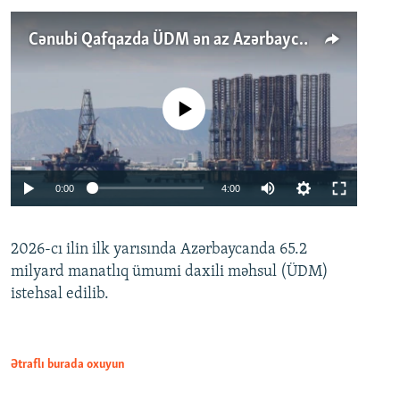
Cənubi Qafqazda ÜDM ən az Azərbaycanda artır: Qonşuları niyə Bakını qabaqlaya bilir?
No media source currently available
Auto
0:00
4:00
240p
2026-cı ilin ilk yarısında Azərbaycanda 65.2
360p
milyard manatlıq ümumi daxili məhsul (ÜDM)
480p
Auto
240p
360p
480p
istehsal edilib.
720p
720p
1080p
1080p
Ətraflı burada oxuyun