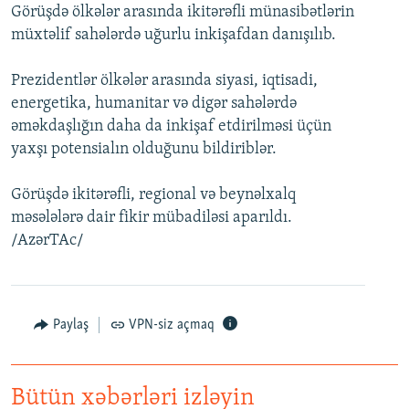
Görüşdə ölkələr arasında ikitərəfli münasibətlərin
İNFOQRAFIKA
AZƏRBAYCAN ƏDƏBIYYATI KITABXANASI
MISSIYAMIZ
BIZI IZLƏ
müxtəlif sahələrdə uğurlu inkişafdan danışılıb.
KARIKATURA
İSLAM VƏ DEMOKRATIYA
PEŞƏ ETIKASI VƏ JURNALISTIKA STANDARTLARIMIZ
Prezidentlər ölkələr arasında siyasi, iqtisadi,
İZ - MƏDƏNIYYƏT PROQRAMI
MATERIALLARIMIZDAN ISTIFADƏ
energetika, humanitar və digər sahələrdə
AZADLIQRADIOSU MOBIL TELEFONUNUZDA
RFE/RL-in bütün saytları
əməkdaşlığın daha da inkişaf etdirilməsi üçün
yaxşı potensialın olduğunu bildiriblər.
BIZIMLƏ ƏLAQƏ
XƏBƏR BÜLLETENLƏRIMIZ
Görüşdə ikitərəfli, regional və beynəlxalq
məsələlərə dair fikir mübadiləsi aparıldı.
/AzərTAc/
Paylaş
VPN-siz açmaq
Bütün xəbərləri izləyin