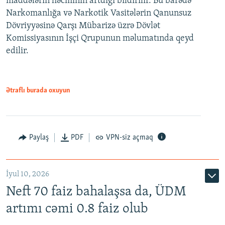
maddələrin həcminin artdığı bildirilir. Bu barədə
Narkomanlığa və Narkotik Vasitələrin Qanunsuz
Dövriyyəsinə Qarşı Mübarizə üzrə Dövlət
Komissiyasının İşçi Qrupunun məlumatında qeyd
edilir.
Ətraflı burada oxuyun
Paylaş
PDF
VPN-siz açmaq
İyul 10, 2026
Neft 70 faiz bahalaşsa da, ÜDM
artımı cəmi 0.8 faiz olub