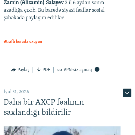
Zamin (Əlizamin) Salayev
3 il 6 aydan sonra
azadlığa çıxıb. Bu barədə siyasi fəallar sosial
şəbəkədə paylaşım ediblər.
Ətraflı burada oxuyun
Paylaş
PDF
VPN-siz açmaq
İyul 31, 2026
Daha bir AXCP fəalının
saxlandığı bildirilir