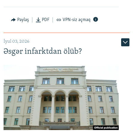
Auto
240p
360p
480p
Paylaş
PDF
VPN-siz açmaq
720p
1080p
İyul 03, 2026
Əsgər infarktdan ölüb?