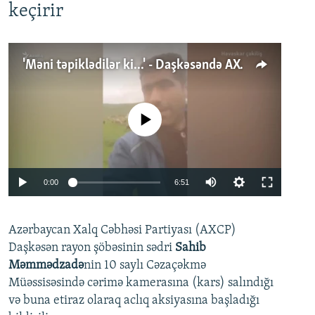
keçirir
'Məni təpiklədilər ki...' - Daşkəsəndə AXCP fəalının yaxınları onun həbsinə etiraz edirlər
No media source currently available
Auto
0:00
6:51
240p
Azərbaycan Xalq Cəbhəsi Partiyası (AXCP)
360p
Daşkəsən rayon şöbəsinin sədri
Sahib
480p
Auto
240p
360p
480p
Məmmədzadə
nin 10 saylı Cəzaçəkmə
720p
Müəssisəsində cərimə kamerasına (kars) salındığı
720p
1080p
və buna etiraz olaraq aclıq aksiyasına başladığı
1080p