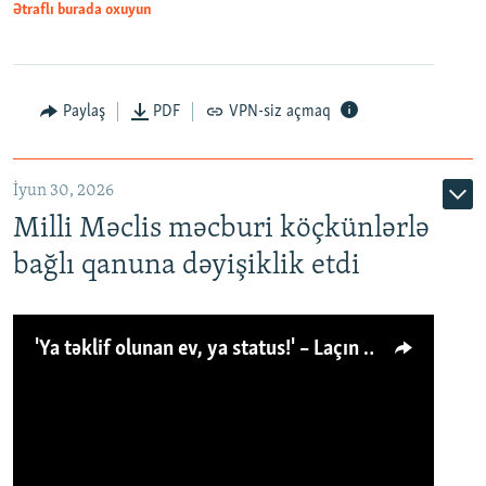
Ətraflı burada oxuyun
Paylaş
PDF
VPN-siz açmaq
İyun 30, 2026
Milli Məclis məcburi köçkünlərlə
bağlı qanuna dəyişiklik etdi
'Ya təklif olunan ev, ya status!' – Laçın köçkünü: 'Laçından başqa heç hara!'