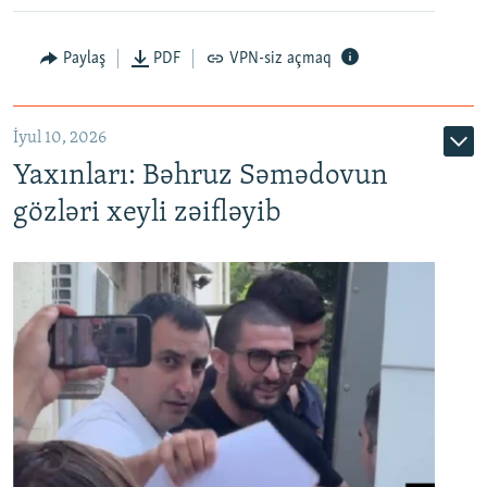
Paylaş
PDF
VPN-siz açmaq
İyul 10, 2026
Yaxınları: Bəhruz Səmədovun
gözləri xeyli zəifləyib