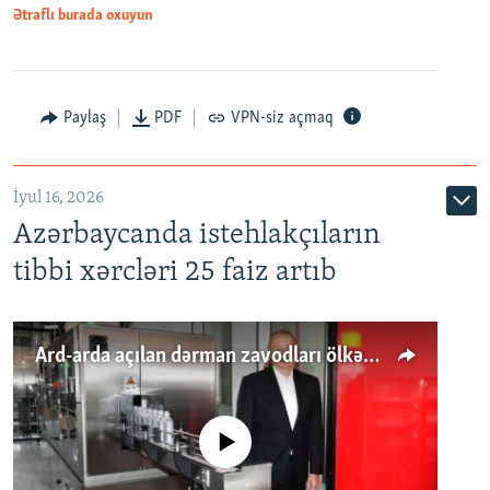
Ətraflı burada oxuyun
Paylaş
PDF
VPN-siz açmaq
İyul 16, 2026
Azərbaycanda istehlakçıların
tibbi xərcləri 25 faiz artıb
Ard-arda açılan dərman zavodları ölkənin tələbatını ödəyirmi?
No media source currently available