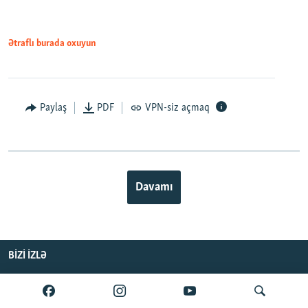
Ətraflı burada oxuyun
Paylaş
PDF
VPN-siz açmaq
Davamı
BIZI IZLƏ