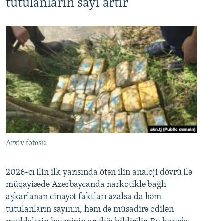
tutulanların sayı artır
Arxiv fotosu
2026-cı ilin ilk yarısında ötən ilin analoji dövrü ilə
müqayisədə Azərbaycanda narkotiklə bağlı
aşkarlanan cinayət faktları azalsa da həm
tutulanların sayının, həm də müsadirə edilən