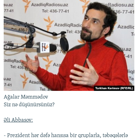
Ağalar Məmmədov
Siz nə düşünürsünüz?
Əli Abbasov:
- Prezident hər dəfə hansısa bir qruplarla, təbəqələrlə