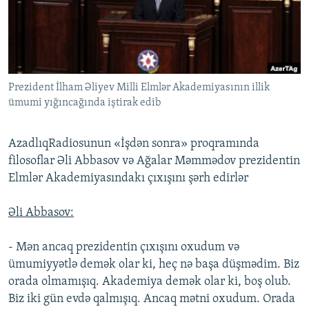
İNFOQRAFIKA
AZƏRBAYCAN ƏDƏBIYYATI KITABXANASI
MISSIYAMIZ
BIZI IZLƏ
KARIKATURA
İSLAM VƏ DEMOKRATIYA
PEŞƏ ETIKASI VƏ JURNALISTIKA STANDARTLARIMIZ
İZ - MƏDƏNIYYƏT PROQRAMI
MATERIALLARIMIZDAN ISTIFADƏ
AZADLIQRADIOSU MOBIL TELEFONUNUZDA
Prezident İlham Əliyev Milli Elmlər Akademiyasının illik
RFE/RL-in bütün saytları
ümumi yığıncağında iştirak edib
BIZIMLƏ ƏLAQƏ
XƏBƏR BÜLLETENLƏRIMIZ
AzadlıqRadiosunun «İşdən sonra» proqramında
filosoflar Əli Abbasov və Ağalar Məmmədov prezidentin
Elmlər Akademiyasındakı çıxışını şərh edirlər
Əli Abbasov:
- Mən ancaq prezidentin çıxışını oxudum və
ümumiyyətlə demək olar ki, heç nə başa düşmədim. Biz
orada olmamışıq. Akademiya demək olar ki, boş olub.
Biz iki gün evdə qalmışıq. Ancaq mətni oxudum. Orada