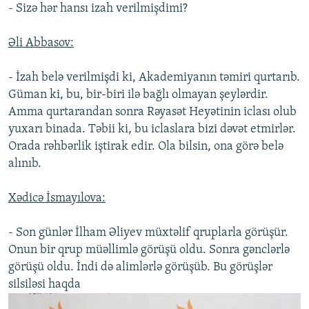
- Sizə hər hansı izah verilmişdimi?
Əli Abbasov:
- İzah belə verilmişdi ki, Akademiyanın təmiri qurtarıb.
Güman ki, bu, bir-biri ilə bağlı olmayan şeylərdir.
Amma qurtarandan sonra Rəyasət Heyətinin iclası olub
yuxarı binada. Təbii ki, bu iclaslara bizi dəvət etmirlər.
Orada rəhbərlik iştirak edir. Ola bilsin, ona görə belə
alınıb.
Xədicə İsmayılova:
- Son günlər İlham Əliyev müxtəlif qruplarla görüşür.
Onun bir qrup müəllimlə görüşü oldu. Sonra gənclərlə
görüşü oldu. İndi də alimlərlə görüşüb. Bu görüşlər
silsiləsi haqda