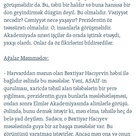
görüşməlidir də. Bu, təbii bir haldır və buna hansısa bir
don geyindirmək düzgün deyil. Bu olmalıdır. Vəziyyət
necədir? Cəmiyyət necə yaşayır? Prezidentin öz
təəssüratı olmalıdır. O, insanlarla görüşməlidir.
Akademiyada sıravi işçilər də orada iştirak etsəydi,
yaxşı olardı. Onlar da öz fikirlərini bildirərdilər.
Ağalar Məmmədov:
- Harvarddan məzun olan Bəxtiyar Hacıyevin həbsi ilə
bağlıdır əslində bu məsələlər. Yəni, ASAİF-in
qurulması, xaricdə təhsil alan tələbələrin bir yerə
yığılması, prezidentin guya bunlarla məsləhətləşməsi,
ondan sonra Elmlər Akademiyasında alimlərlə görüşü.
Əslində, bunu demək istəyir ki, mən elmə, təhsilə heç də
belə yad deyiləm. Sadəcə, o Bəxtiyar Hacıyev
məsələsində guya bir az başqa məsələlər var. Bu
görüntünü yaratmaq istəyirlər. Ancaq mən ona və onun