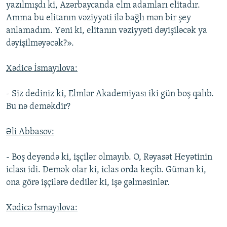
yazılmışdı ki, Azərbaycanda elm adamları elitadır.
Amma bu elitanın vəziyyəti ilə bağlı mən bir şey
anlamadım. Yəni ki, elitanın vəziyyəti dəyişiləcək ya
dəyişilməyəcək?».
Xədicə İsmayılova:
- Siz dediniz ki, Elmlər Akademiyası iki gün boş qalıb.
Bu nə deməkdir?
Əli Abbasov:
- Boş deyəndə ki, işçilər olmayıb. O, Rəyasət Heyətinin
iclası idi. Demək olar ki, iclas orda keçib. Güman ki,
ona görə işçilərə dedilər ki, işə gəlməsinlər.
Xədicə İsmayılova: