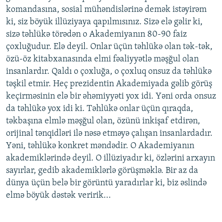
komandasına, sosial mühəndislərinə demək istəyirəm
ki, siz böyük illüziyaya qapılmısınız. Sizə elə gəlir ki,
sizə təhlükə törədən o Akademiyanın 80-90 faiz
çoxluğudur. Elə deyil. Onlar üçün təhlükə olan tək-tək,
özü-öz kitabxanasında elmi fəaliyyətlə məşğul olan
insanlardır. Qaldı o çoxluğa, o çoxluq onsuz da təhlükə
təşkil etmir. Heç prezidentin Akademiyada gəlib görüş
keçirməsinin elə bir əhəmiyyəti yox idi. Yəni orda onsuz
da təhlükə yox idi ki. Təhlükə onlar üçün qıraqda,
təkbaşına elmlə məşğul olan, özünü inkişaf etdirən,
orijinal tənqidləri ilə nəsə etməyə çalışan insanlardadır.
Yəni, təhlükə konkret məndədir. O Akademiyanın
akademiklərində deyil. O illüziyadır ki, özlərini arxayın
sayırlar, gedib akademiklərlə görüşməklə. Bir az da
dünya üçün belə bir görüntü yaradırlar ki, biz əslində
elmə böyük dəstək veririk...