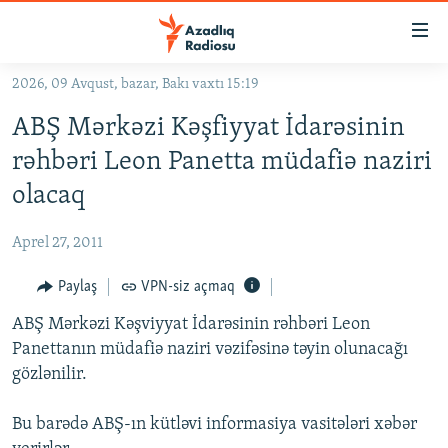
Keçid
linkləri
Əsas
2026, 09 Avqust, bazar, Bakı vaxtı 15:19
məzmuna
GÜNDƏM
ABŞ Mərkəzi Kəşfiyyat İdarəsinin
qayıt
#İZAHLA
Əsas
rəhbəri Leon Panetta müdafiə naziri
KORRUPSIOMETR
naviqasiyaya
olacaq
qayıt
#ƏSLINDƏ
Axtarışa
Aprel 27, 2011
FƏRQƏ BAX
keç
QANUNI DOĞRU
Paylaş
VPN-siz açmaq
ARAŞDIRMA
ABŞ Mərkəzi Kəşviyyat İdarəsinin rəhbəri Leon
Panettanın müdafiə naziri vəzifəsinə təyin olunacağı
MULTIMEDIA
gözlənilir.
RADIO ARXIV
VIDEO
Bu barədə ABŞ-ın kütləvi informasiya vasitələri xəbər
HAQQIMIZDA
FOTOQALEREYA
OXU ZALI