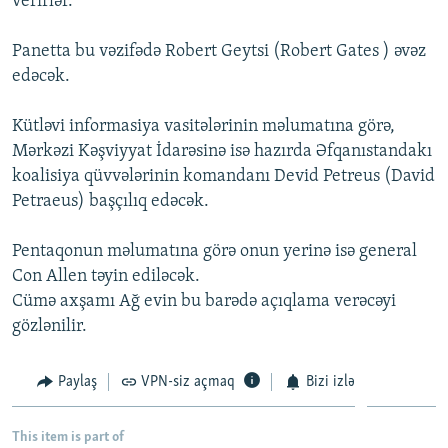
verirlər.
İNFOQRAFIKA
AZƏRBAYCAN ƏDƏBIYYATI KITABXANASI
MISSIYAMIZ
BIZI IZLƏ
Panetta bu vəzifədə Robert Geytsi (Robert Gates ) əvəz
KARIKATURA
İSLAM VƏ DEMOKRATIYA
PEŞƏ ETIKASI VƏ JURNALISTIKA STANDARTLARIMIZ
edəcək.
İZ - MƏDƏNIYYƏT PROQRAMI
MATERIALLARIMIZDAN ISTIFADƏ
Kütləvi informasiya vasitələrinin məlumatına görə,
AZADLIQRADIOSU MOBIL TELEFONUNUZDA
RFE/RL-in bütün saytları
Mərkəzi Kəşviyyat İdarəsinə isə hazırda Əfqanıstandakı
BIZIMLƏ ƏLAQƏ
koalisiya qüvvələrinin komandanı Devid Petreus (David
XƏBƏR BÜLLETENLƏRIMIZ
Petraeus) başçılıq edəcək.
Pentaqonun məlumatına görə onun yerinə isə general
Con Allen təyin ediləcək.
Cümə axşamı Ağ evin bu barədə açıqlama verəcəyi
gözlənilir.
Paylaş
VPN-siz açmaq
Bizi izlə
This item is part of