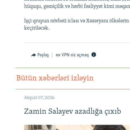
İNFOQRAFIKA
AZƏRBAYCAN ƏDƏBIYYATI KITABXANASI
MISSIYAMIZ
hüququ, gəmiçilik və hərbi fəaliyyət kimi məqam
KARIKATURA
İSLAM VƏ DEMOKRATIYA
PEŞƏ ETIKASI VƏ JURNALISTIKA
STANDARTLARIMIZ
İşçi qrupun növbəti iclası və Xəzəryanı ölkələri
İZ - MƏDƏNIYYƏT PROQRAMI
MATERIALLARIMIZDAN ISTIFADƏ
keçiriləcək.
AZADLIQRADIOSU MOBIL TELEFONUNUZDA
BIZIMLƏ ƏLAQƏ
Paylaş
VPN-siz açmaq
XƏBƏR BÜLLETENLƏRIMIZ
Bütün xəbərləri izləyin
Avqust 07, 2026
Zamin Salayev azadlığa çıxıb