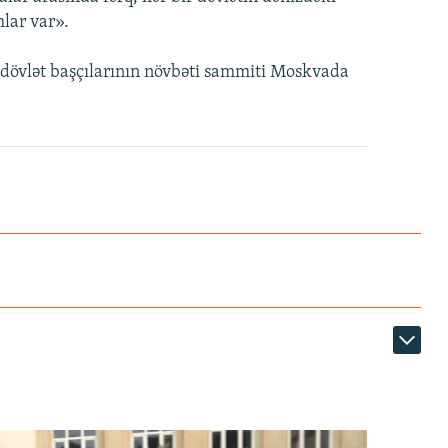
lar var».
n dövlət başçılarının növbəti sammiti Moskvada