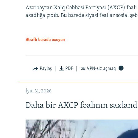
Azərbaycan Xalq Cəbhəsi Partiyası (AXCP) fəalı
azadlığa çıxıb. Bu barədə siyasi fəallar sosial ş
Ətraflı burada oxuyun
Paylaş
PDF
VPN-siz açmaq
İyul 31, 2026
Daha bir AXCP fəalının saxlandığ