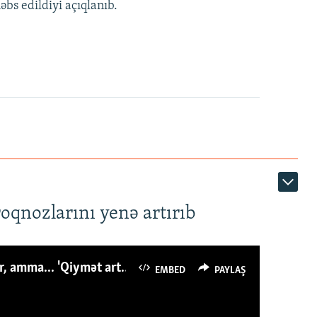
bs edildiyi açıqlanıb.
roqnozlarını yenə artırıb
Azərbaycanlı avropalıdan iki dəfə az ət yeyir, amma... 'Qiymət artımı qaçılmazdır'
EMBED
PAYLAŞ