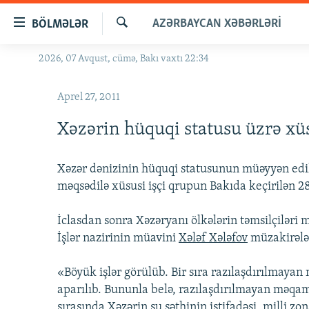
Keçid
AZƏRBAYCAN XƏBƏRLƏRI
BÖLMƏLƏR
linkləri
Axtar
Əsas
2026, 07 Avqust, cümə, Bakı vaxtı 22:34
GÜNDƏM
məzmuna
#İZAHLA
qayıt
Aprel 27, 2011
Əsas
KORRUPSIOMETR
naviqasiyaya
Xəzərin hüquqi statusu üzrə xüsu
#ƏSLINDƏ
qayıt
Axtarışa
FƏRQƏ BAX
Xəzər dənizinin hüquqi statusunun müəyyən edi
keç
QANUNI DOĞRU
məqsədilə xüsusi işçi qrupun Bakıda keçirilən 28
ARAŞDIRMA
İclasdan sonra Xəzəryanı ölkələrin təmsilçiləri 
MULTIMEDIA
İşlər nazirinin müavini
Xələf Xələfov
müzakirələr
RADIO ARXIV
VIDEO
«Böyük işlər görülüb. Bir sıra razılaşdırılmayan
HAQQIMIZDA
FOTOQALEREYA
OXU ZALI
aparılıb. Bununla belə, razılaşdırılmayan məqam
sırasında Xəzərin su səthinin istifadəsi, milli zo