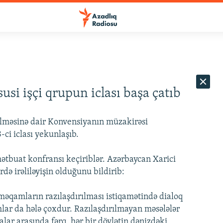
si işçi qrupun iclası başa çatıb
lməsinə dair Konvensiyanın müzakirəsi
-ci iclası yekunlaşıb.
mətbuat konfransı keçiriblər. Azərbaycan Xarici
də irəliləyişin olduğunu bildirib:
 məqamların razılaşdırılması istiqamətində dialoq
lar da hələ çoxdur. Razılaşdırılmayan məsələlər
nalar arasında fərq, hər bir dövlətin dənizdəki