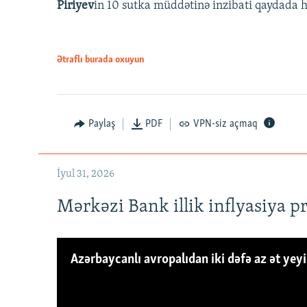
Piriyev
in 10 sutka müddətinə inzibati qaydada hə
Ətraflı burada oxuyun
Paylaş
PDF
VPN-siz açmaq
İyul 31, 2026
Mərkəzi Bank illik inflyasiya p