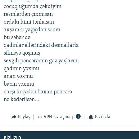
cocuqluğumda çəkdiyim
rəsmlərdən çıxmısan
ordakı kimi tənhasan
axşamkı yağışdan sonra
bu səhər də
qadınlar əllərindəki dəsmallarla
silməyə qoşmuş
sevgili pəncərəmin göz yaşlarını
qadının yoxmu
anan yoxmu
bacın yoxmu
qarşı küçədən baxan pəncərə
nə kədərlisən...
Paylaş
VPN-siz açmaq
Bizi izlə
BIZI IZLƏ