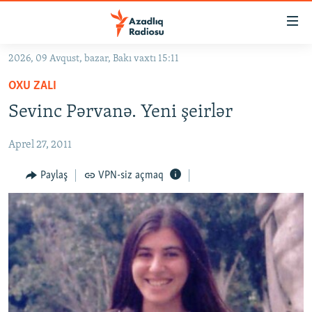
Keçid
linkləri
Əsas
2026, 09 Avqust, bazar, Bakı vaxtı 15:11
məzmuna
GÜNDƏM
OXU ZALI
qayıt
#İZAHLA
Əsas
Sevinc Pərvanə. Yeni şeirlər
KORRUPSIOMETR
naviqasiyaya
qayıt
Aprel 27, 2011
#ƏSLINDƏ
Axtarışa
FƏRQƏ BAX
Paylaş
VPN-siz açmaq
keç
QANUNI DOĞRU
ARAŞDIRMA
MULTIMEDIA
RADIO ARXIV
VIDEO
HAQQIMIZDA
FOTOQALEREYA
OXU ZALI