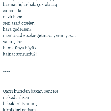
barmaqlıqlar hələ çox olacaq
zaman dar
nazlı bəbə
səni azad etsələr,
hara gedərsən?!
məni azad etsələr getməyə yerim yox...
yalançılar,
hanı dünya böyük
kainat sonsuzdu?!
****
Qarşı küçədən baxan pəncərə
nə kədərılisən
bəbəkləri islanmış
kirpikləri pərişan