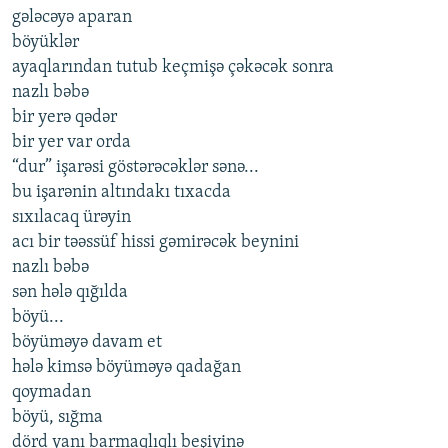
gələcəyə aparan
böyüklər
ayaqlarından tutub keçmişə çəkəcək sonra
nazlı bəbə
bir yerə qədər
bir yer var orda
“dur” işarəsi göstərəcəklər sənə...
bu işarənin altındakı tıxacda
sıxılacaq ürəyin
acı bir təəssüf hissi gəmirəcək beynini
nazlı bəbə
sən hələ qığılda
böyü...
böyüməyə davam et
hələ kimsə böyüməyə qadağan
qoymadan
böyü, sığma
dörd yanı barmaqlıqlı beşiyinə