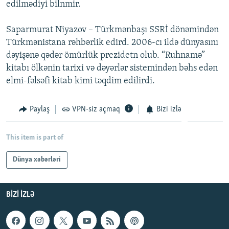
edilmədiyi bilnmir.
İNFOQRAFIKA
AZƏRBAYCAN ƏDƏBIYYATI KITABXANASI
MISSIYAMIZ
BIZI IZLƏ
KARIKATURA
İSLAM VƏ DEMOKRATIYA
PEŞƏ ETIKASI VƏ JURNALISTIKA STANDARTLARIMIZ
Saparmurat Niyazov – Türkmənbaşı SSRİ dönəmindən
Türkmənistana rəhbərlik edird. 2006-cı ildə dünyasını
İZ - MƏDƏNIYYƏT PROQRAMI
MATERIALLARIMIZDAN ISTIFADƏ
dəyişənə qədər ömürlük prezidetn olub. “Ruhnamə”
AZADLIQRADIOSU MOBIL TELEFONUNUZDA
RFE/RL-in bütün saytları
kitabı ölkənin tarixi və dəyərlər sistemindən bəhs edən
elmi-fəlsəfi kitab kimi təqdim edilirdi.
BIZIMLƏ ƏLAQƏ
XƏBƏR BÜLLETENLƏRIMIZ
Paylaş
VPN-siz açmaq
Bizi izlə
This item is part of
Dünya xəbərləri
BIZI IZLƏ