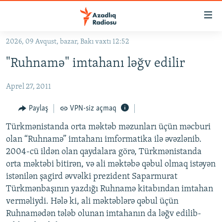
Keçid
linkləri
Əsas
2026, 09 Avqust, bazar, Bakı vaxtı 12:52
məzmuna
GÜNDƏM
"Ruhnamə" imtahanı ləğv edilir
qayıt
#İZAHLA
Əsas
Aprel 27, 2011
KORRUPSIOMETR
naviqasiyaya
qayıt
#ƏSLINDƏ
Paylaş
VPN-siz açmaq
Axtarışa
FƏRQƏ BAX
keç
Türkmənistanda orta məktəb məzunları üçün məcburi
olan “Ruhnamə” imtahanı imformatika ilə əvəzlənib.
QANUNI DOĞRU
2004-cü ildən olan qaydalara görə, Türkmənistanda
ARAŞDIRMA
orta məktəbi bitirən, və ali məktəbə qəbul olmaq istəyən
istənilən şagird əvvəlki prezident Saparmurat
MULTIMEDIA
Türkmənbaşının yazdığı Ruhnamə kitabından imtahan
RADIO ARXIV
VIDEO
verməliydi. Hələ ki, ali məktəblərə qəbul üçün
HAQQIMIZDA
Ruhnamədən tələb olunan imtahanın da ləğv edilib-
FOTOQALEREYA
OXU ZALI