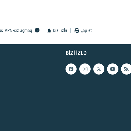
VPN-siz açmaq
Bizi izlə
Çap et
BIZI IZLƏ