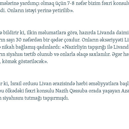
tmələrinə yardımçı olmaq üçün 7-8 nəfər bizim fəxri kons
i. Onların istəyi yerinə yetirilib».
 bildirir ki, ilkin məlumatlara görə, hazırda Livanda daim
rın sayı 30 nəfərdən bir qədər çoxdur. Onların əksəriyyəti L
ə nikah bağlamış qadınlardı: «Nazirliyin tapşırığı ilə Livan
ın siyahısı tərtib olunub və onlarla əlaqə saxlanılır. Əgər hə
a, kömək göstəriləcək».
 ki, İsrail ordusu Livan ərazisində hərbi əməliyyatlara başl
bu ölkədəki fəxri konsulu Nazih Qəssuba orada yaşayan Az
 siyahısını tutmağı tapşırmışdı.