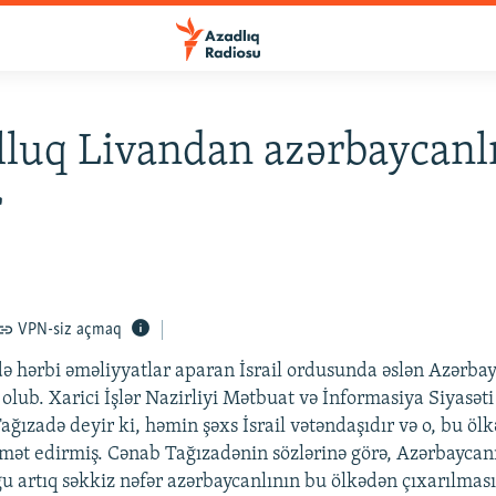
luq Livandan azərbaycanlı
r
VPN-siz açmaq
də hərbi əməliyyatlar aparan İsrail ordusunda əslən Azərba
 olub. Xarici İşlər Nazirliyi Mətbuat və İnformasiya Siyasəti
ağızadə deyir ki, həmin şəxs İsrail vətəndaşıdır və o, bu öl
ət edirmiş. Cənab Tağızadənin sözlərinə görə, Azərbaycan
ğu artıq səkkiz nəfər azərbaycanlının bu ölkədən çıxarılması