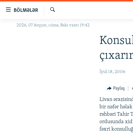
Keçid
BÖLMƏLƏR
linkləri
Axtar
Əsas
2026, 07 Avqust, cümə, Bakı vaxtı 19:42
GÜNDƏM
məzmuna
#İZAHLA
Konsul
qayıt
Əsas
KORRUPSIOMETR
çıxarı
naviqasiyaya
#ƏSLINDƏ
qayıt
Axtarışa
FƏRQƏ BAX
İyul 18, 2006
keç
QANUNI DOĞRU
Paylaş
ARAŞDIRMA
Livan ərazisin
MULTIMEDIA
bir nəfər həlak
RADIO ARXIV
VIDEO
rəhbəri Tahir T
ordusunda xidm
HAQQIMIZDA
FOTOQALEREYA
OXU ZALI
fəxri konsullu