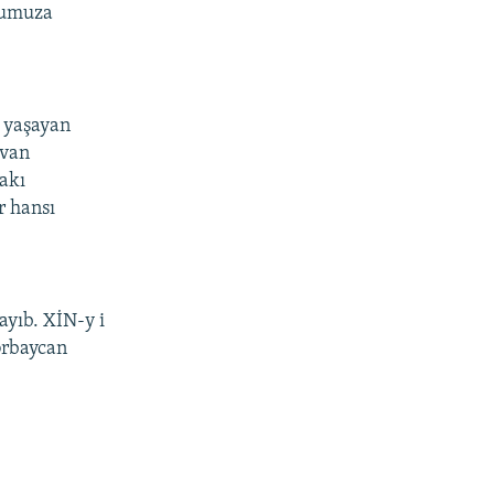
ulumuza
i yaşayan
ivan
dakı
r hansı
ayıb. XİN-y i
ərbaycan