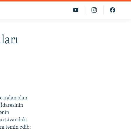
ları
ycandan olan
 İdarəsinin
kənin
ın Livandakı
nı təmin edib: