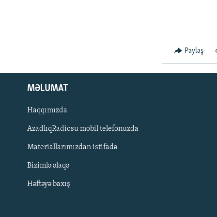
Paylaş
MƏLUMAT
Haqqımızda
AzadlıqRadiosu mobil telefonuzda
Materiallarımızdan istifadə
BIZI IZLƏ
Bizimlə əlaqə
Həftəyə baxış
RFE/RL-in bütün saytları