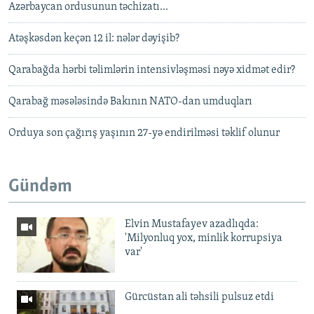
Azərbaycan ordusunun təchizatı...
Atəşkəsdən keçən 12 il: nələr dəyişib?
Qarabağda hərbi təlimlərin intensivləşməsi nəyə xidmət edir?
Qarabağ məsələsində Bakının NATO-dan umduqları
Orduya son çağırış yaşının 27-yə endirilməsi təklif olunur
Gündəm
Elvin Mustafayev azadlıqda:
'Milyonluq yox, minlik korrupsiya
var'
Gürcüstan ali təhsili pulsuz etdi