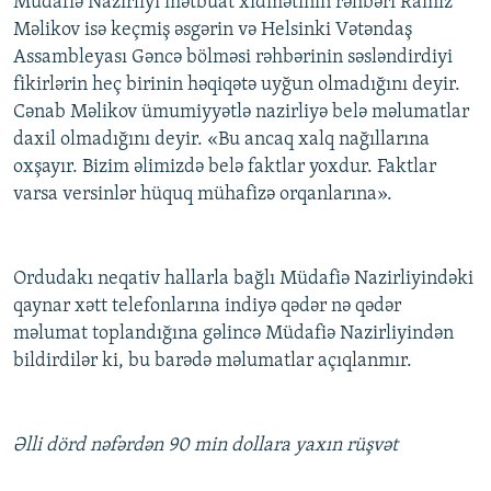
Müdafiə Nazirliyi mətbuat xidmətinin rəhbəri Ramiz
Məlikov isə keçmiş əsgərin və Helsinki Vətəndaş
Assambleyası Gəncə bölməsi rəhbərinin səsləndirdiyi
fikirlərin heç birinin həqiqətə uyğun olmadığını deyir.
Cənab Məlikov ümumiyyətlə nazirliyə belə məlumatlar
daxil olmadığını deyir. «Bu ancaq xalq nağıllarına
oxşayır. Bizim əlimizdə belə faktlar yoxdur. Faktlar
varsa versinlər hüquq mühafizə orqanlarına».
Ordudakı neqativ hallarla bağlı Müdafiə Nazirliyindəki
qaynar xətt telefonlarına indiyə qədər nə qədər
məlumat toplandığına gəlincə Müdafiə Nazirliyindən
bildirdilər ki, bu barədə məlumatlar açıqlanmır.
Əlli dörd nəfərdən 90 min dollara yaxın rüşvət