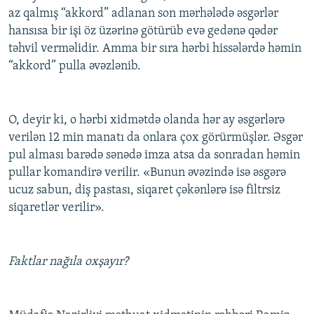
az qalmış “akkord” adlanan son mərhələdə əsgərlər
hansısa bir işi öz üzərinə götürüb evə gedənə qədər
təhvil verməlidir. Amma bir sıra hərbi hissələrdə həmin
“akkord” pulla əvəzlənib.
O, deyir ki, o hərbi xidmətdə olanda hər ay əsgərlərə
verilən 12 min manatı da onlara çox görürmüşlər. Əsgər
pul alması barədə sənədə imza atsa da sonradan həmin
pullar komandirə verilir. «Bunun əvəzində isə əsgərə
ucuz sabun, diş pastası, siqaret çəkənlərə isə filtrsiz
siqaretlər verilir».
Faktlar nağıla oxşayır?