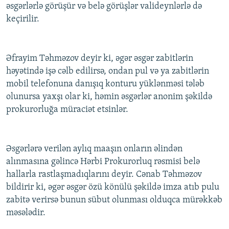
əsgərlərlə görüşür və belə görüşlər valideynlərlə də
keçirilir.
Əfrayim Təhməzov deyir ki, əgər əsgər zabitlərin
həyətində işə cəlb edilirsə, ondan pul və ya zabitlərin
mobil telefonuna danışıq konturu yüklənməsi tələb
olunursa yaxşı olar ki, həmin əsgərlər anonim şəkildə
prokurorluğa müraciət etsinlər.
Əsgərlərə verilən aylıq maaşın onların əlindən
alınmasına gəlincə Hərbi Prokurorluq rəsmisi belə
hallarla rastlaşmadıqlarını deyir. Cənab Təhməzov
bildirir ki, əgər əsgər özü könülü şəkildə imza atıb pulu
zabitə verirsə bunun sübut olunması olduqca mürəkkəb
məsələdir.