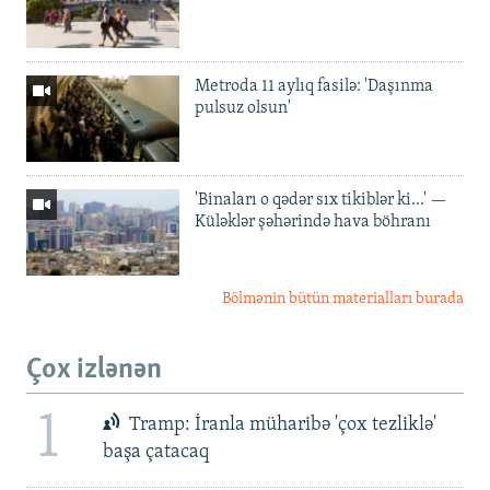
Metroda 11 aylıq fasilə: 'Daşınma
pulsuz olsun'
'Binaları o qədər sıx tikiblər ki...' —
Küləklər şəhərində hava böhranı
Bölmənin bütün materialları burada
Çox izlənən
1
Tramp: İranla müharibə 'çox tezliklə'
başa çatacaq