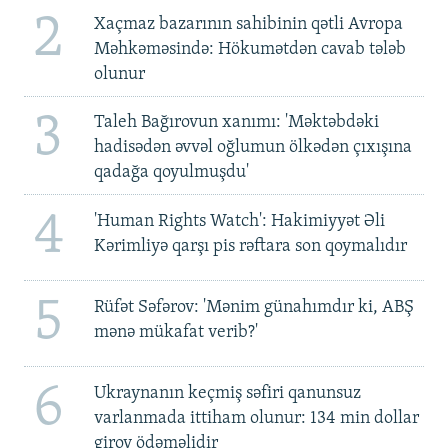
2
Xaçmaz bazarının sahibinin qətli Avropa
Məhkəməsində: Hökumətdən cavab tələb
olunur
3
Taleh Bağırovun xanımı: 'Məktəbdəki
hadisədən əvvəl oğlumun ölkədən çıxışına
qadağa qoyulmuşdu'
4
'Human Rights Watch': Hakimiyyət Əli
Kərimliyə qarşı pis rəftara son qoymalıdır
5
Rüfət Səfərov: 'Mənim günahımdır ki, ABŞ
mənə mükafat verib?'
6
Ukraynanın keçmiş səfiri qanunsuz
varlanmada ittiham olunur: 134 min dollar
girov ödəməlidir