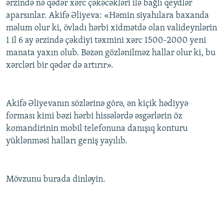
ərzində nə qədər xərc çəkəcəkləri ilə bağlı qeydlər
aparsınlar. Akifə Əliyeva: «Həmin siyahılara baxanda
məlum olur ki, övladı hərbi xidmətdə olan valideynlərin
1 il 6 ay ərzində çəkdiyi təxmini xərc 1500-2000 yeni
manata yaxın olub. Bəzən gözlənilməz hallar olur ki, bu
xərcləri bir qədər də artırır».
Akifə Əliyevanın sözlərinə görə, ən kiçik hədiyyə
forması kimi bəzi hərbi hissələrdə əsgərlərin öz
komandirinin mobil telefonuna danışıq konturu
yüklənməsi halları geniş yayılıb.
Mövzunu burada dinləyin.