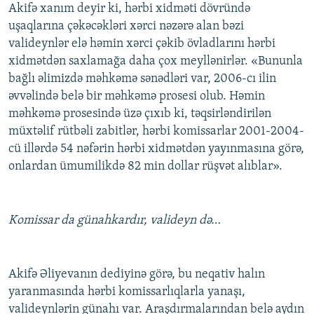
Akifə xanım deyir ki, hərbi xidməti dövründə
uşaqlarına çəkəcəkləri xərci nəzərə alan bəzi
valideynlər elə həmin xərci çəkib övladlarını hərbi
xidmətdən saxlamağa daha çox meyllənirlər. «Bununla
bağlı əlimizdə məhkəmə sənədləri var, 2006-cı ilin
əvvəlində belə bir məhkəmə prosesi olub. Həmin
məhkəmə prosesində üzə çıxıb ki, təqsirləndirilən
müxtəlif rütbəli zabitlər, hərbi komissarlar 2001-2004-
cü illərdə 54 nəfərin hərbi xidmətdən yayınmasına görə,
onlardan ümumilikdə 82 min dollar rüşvət alıblar».
Komissar da günahkardır, valideyn də…
Akifə Əliyevanın dediyinə görə, bu neqativ halın
yaranmasında hərbi komissarlıqlarla yanaşı,
valideynlərin günahı var. Araşdırmalarından belə aydın