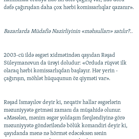
dəfə çağırışdan daha çox hərbi komissarlıqlar qazanır».
Bazarlarda Müdafiə Nazirliyinin «məhsulları» satılır?..
2003-cü ildə əsgəri xidmətindən qayıdan Rəşad
Süleymanovun da ürəyi doludur: «Orduda rüşvət ilk
olaraq hərbi komissarlıqdan başlayır. Hər yerin -
çağırışın, möhlət hüququnun öz qiyməti var».
Rəşad İsmayılov deyir ki, neqativ hallar əsgərlərin
məzuniyyətə getməsi zamanı da müşahidə olunur.
«Məsələn, mənim əsgər yoldaşım fərqləndiyinə görə
məzuniyyətə göndəriləndə bölük komandiri deyir ki,
qayıdanda mənə nə hörmət edəcəksən sənin