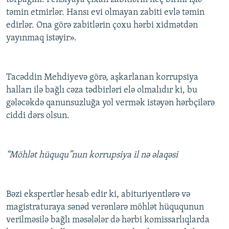
təmin etmirlər. Hansı evi olmayan zabiti evlə təmin
edirlər. Ona görə zabitlərin çoxu hərbi xidmətdən
yayınmaq istəyir».
Tacəddin Mehdiyevə görə, aşkarlanan korrupsiya
halları ilə bağlı cəza tədbirləri elə olmalıdır ki, bu
gələcəkdə qanunsuzluğa yol vermək istəyən hərbçilərə
ciddi dərs olsun.
“Möhlət hüququ”nun korrupsiya il nə əlaqəsi
Bəzi ekspertlər hesab edir ki, abituriyentlərə və
magistraturaya sənəd verənlərə möhlət hüququnun
verilməsilə bağlı məsələlər də hərbi komissarlıqlarda