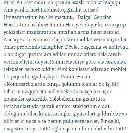
itirir. Bu baxımdan da qanuni əsasla möhlət hüququ
olmayanlar hərbi xidmətə çağırılır. İqtisad
Universitetinin bu ilki məzunu, “Dalğa” Gənclər
Hərəkatının rəhbəri Ramin Hacıyev deyir ki, o və qrup
yoldaşları magistratura imtahanlarına hazırlaşıblar.
Ancaq Hərbi Komissarlıq onlara möhlət vermədiyindən
onlar problemlə üzləşiblər. Dövlət başçısına və aidiyyatı
olan digər qurumlara edilən müraciətlərə hələ cavab
verilmədiyini deyən Ramin Hacılıya görə, əlacsız qalan
tələbələr hərə öz bildiyi kimi komissarlıqlardan möhlət
hüququ almağa başlayıb. Ramin Hacılı:
«Komissarlıqlarda tanışı, qohumu olanlar bu işi bir
təhər ucuz qiymətə həll etsələr də başqaları üçün
qiymətlər qaldırılıb. Tələbələrin magistratura
imtahanlarında iştirak etmək istəklərinin ciddi
olduğunu bilən komissarlıqlar qiymətləri qaldırıblar və
bilirlər ki necə olsa həmin pulu verəcəklər. Bir də ki,
magistraturaya 1500 oğlan qəbul olunmalıdır, bu 1500