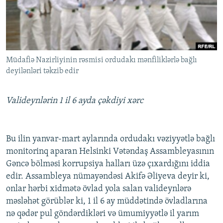
İNFOQRAFIKA
AZƏRBAYCAN ƏDƏBIYYATI KITABXANASI
MISSIYAMIZ
BIZI IZLƏ
KARIKATURA
İSLAM VƏ DEMOKRATIYA
PEŞƏ ETIKASI VƏ JURNALISTIKA STANDARTLARIMIZ
İZ - MƏDƏNIYYƏT PROQRAMI
MATERIALLARIMIZDAN ISTIFADƏ
Müdafiə Nazirliyinin rəsmisi ordudakı mənfiliklərlə bağlı
AZADLIQRADIOSU MOBIL TELEFONUNUZDA
RFE/RL-in bütün saytları
deyilənləri təkzib edir
BIZIMLƏ ƏLAQƏ
XƏBƏR BÜLLETENLƏRIMIZ
Valideynlərin 1 il 6 ayda çəkdiyi xərc
Bu ilin yanvar-mart aylarında ordudakı vəziyyətlə bağlı
monitorinq aparan Helsinki Vətəndaş Assambleyasının
Gəncə bölməsi korrupsiya halları üzə çıxardığını iddia
edir. Assambleya nümayəndəsi Akifə Əliyeva deyir ki,
onlar hərbi xidmətə övlad yola salan valideynlərə
məsləhət görüblər ki, 1 il 6 ay müddətində övladlarına
nə qədər pul göndərdikləri və ümumiyyətlə il yarım