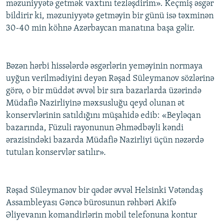
məzuniyyətə getmək vaxtını tezləşdirim». Keçmiş əsgər
bildirir ki, məzuniyyətə getməyin bir günü isə təxminən
30-40 min köhnə Azərbaycan manatına başa gəlir.
Bəzən hərbi hissələrdə əsgərlərin yeməyinin normaya
uyğun verilmədiyini deyən Rəşad Süleymanov sözlərinə
görə, o bir müddət əvvəl bir sıra bazarlarda üzərində
Müdafiə Nazirliyinə məxsusluğu qeyd olunan ət
konservlərinin satıldığını müşahidə edib: «Beyləqan
bazarında, Füzuli rayonunun Əhmədbəyli kəndi
ərazisindəki bazarda Müdafiə Nazirliyi üçün nəzərdə
tutulan konservlər satılır».
Rəşad Süleymanov bir qədər əvvəl Helsinki Vətəndaş
Assambleyası Gəncə bürosunun rəhbəri Akifə
Əliyevanın komandirlərin mobil telefonuna kontur