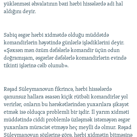
yüklənməsi əhvalatının bəzi hərbi hissələrdə adi hal
aldığını deyir.
Sabiq əsgər hərbi xidmətdə olduğu müddətdə
komandirlərin həyətində günlərlə işlədiklərini deyir.
«Şəxsən mən özüm dəfələrlə komandir üçün odun
doğramışam, əsgərlər dəfələrlə komandirlərin evində
tikinti işlərinə cəlb olunub».
Rəşad Süleymanovun fikrincə, hərbi hissələrdə
qanunsuz hallara əsasən kiçik rütbəli komandirlər yol
verirlər, onların bu hərəkətlərindən yuxarılara şikayət
etmək isə olduqca problemli bir işdir. İl yarım xidməti
müddətində ciddi problemlə üzləşmək istəməyən əsgər
yuxarılara müraciət etməyə heç meylli də olmur. Rəşad
Süleymanovun sözlərinə görə, hərbi xidmətin bitməsinə