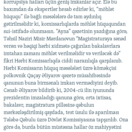
korrupsiya halları üçün geniş imkanlar açır. Elə bu
baxımdan da ekspertlər hesab edirlər ki, “möhlət
hüququ” ilə bağlı məsələlərə də tam aydınlıq
gətirilməlidir ki, komissarlıqlarda möhlət hüququndan
sui-istifadə olunmasın. “Ayna” qəzetinin yazdığına görə,
Təhsil Naziri Misir Mərdanovun “Magistraturaya sənəd
verən və həqiqi hərbi xidmətə çağırılan bakalavrlara
imtahan zamanı möhlət verilməlidir və veriləcək də”
fikri Hərbi Komissarlıqda ciddi narazılıqla qarşılanıb.
Hərbi Komissarın hüquq məsələləri üzrə köməkçisi
polkovnik Qaçay Əliyarov qəzetə müsahibəsində
qanunun buna birmənalı imkan vermədiyini deyib.
Cənab Əliyarov bildirib ki, 2004-cü ilin iyununda
prezidentin imzaladığı qanuna görə, orta ixtisas,
bakalavr, magistratura pilləsinə qəbulun
mərkəzləşdirilmiş qaydada, test üsulu ilə aparılması
Tələbə Qəbulu üzrə Dövlət Komissiyasına tapşırılıb. Ona
görə də, burda bütün müstəsna hallar öz mahiyyətini