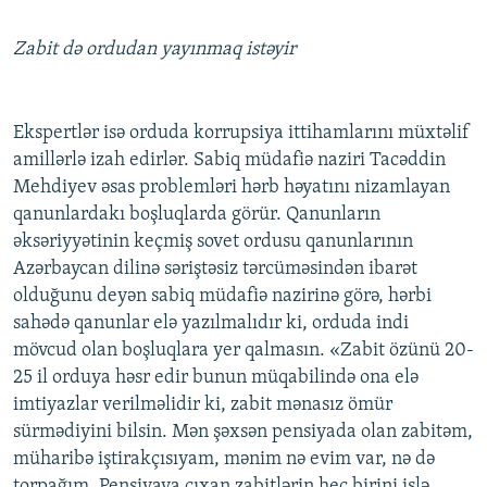
Zabit də ordudan yayınmaq istəyir
Ekspertlər isə orduda korrupsiya ittihamlarını müxtəlif
amillərlə izah edirlər. Sabiq müdafiə naziri Tacəddin
Mehdiyev əsas problemləri hərb həyatını nizamlayan
qanunlardakı boşluqlarda görür. Qanunların
əksəriyyətinin keçmiş sovet ordusu qanunlarının
Azərbaycan dilinə səriştəsiz tərcüməsindən ibarət
olduğunu deyən sabiq müdafiə nazirinə görə, hərbi
sahədə qanunlar elə yazılmalıdır ki, orduda indi
mövcud olan boşluqlara yer qalmasın. «Zabit özünü 20-
25 il orduya həsr edir bunun müqabilində ona elə
imtiyazlar verilməlidir ki, zabit mənasız ömür
sürmədiyini bilsin. Mən şəxsən pensiyada olan zabitəm,
müharibə iştirakçısıyam, mənim nə evim var, nə də
torpağım. Pensiyaya çıxan zabitlərin heç birini işlə