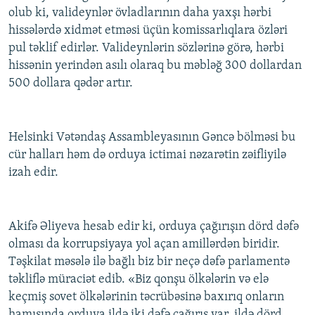
olub ki, valideynlər övladlarının daha yaxşı hərbi
hissələrdə xidmət etməsi üçün komissarlıqlara özləri
pul təklif edirlər. Valideynlərin sözlərinə görə, hərbi
hissənin yerindən asılı olaraq bu məbləğ 300 dollardan
500 dollara qədər artır.
Helsinki Vətəndaş Assambleyasının Gəncə bölməsi bu
cür halları həm də orduya ictimai nəzarətin zəifliyilə
izah edir.
Akifə Əliyeva hesab edir ki, orduya çağırışın dörd dəfə
olması da korrupsiyaya yol açan amillərdən biridir.
Təşkilat məsələ ilə bağlı biz bir neçə dəfə parlamentə
təkliflə müraciət edib. «Biz qonşu ölkələrin və elə
keçmiş sovet ölkələrinin təcrübəsinə baxırıq onların
hamısında orduya ildə iki dəfə çağırış var, ildə dörd