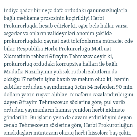
İndiyə qədər bir neçə dəfə ordudakı qanunsuzluqlarla
bağlı məhkəmə prosesinin keçirildiyi Hərbi
Prokurorluqda hesab edirlər ki, əgər belə hallar varsa
əsgərlər və onların valideynləri anonim şəkildə
prokurorluqdakı qaynat xətt telefonlarına müraciət edə
bilər. Respublika Hərbi Prokurorluğu Mətbuat
Xidmətinin rəhbəri Əfrayim Təhməzov deyir ki,
prokurorluq ordudakı korrupsiya halları ilə bağlı
Müdafiə Nazirliyinin yüksək rütbəli zabitlərin də
olduğu 17 nəfərin işinə baxıb və məlum olub ki, həmin
zabitlər ordudan yayındırmaq üçün 54 nəfərdən 90 min
dollara yaxın rüşvət alıblar. 17 nəfərin cəzalandırıldığını
deyən Əfrayim Təhməzovun sözlərinə görə, pul verib
ordudan yayınanların hamısı yenidən hərbi xidmətə
göndərilib. Bu işlərin yenə də davam etdirildiyini deyən
cənab Təhməzovun sözlərinə görə, Hərbi Prokurorluğun
əməkdaşları müntəzəm olaraq hərbi hissələrə baş çəkir,