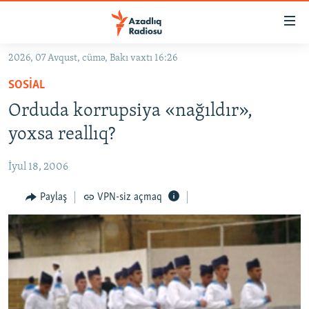
Keçid
linkləri
Əsas
2026, 07 Avqust, cümə, Bakı vaxtı 16:26
məzmuna
GÜNDƏM
SOSIAL
qayıt
#İZAHLA
Əsas
Orduda korrupsiya «nağıldır»,
KORRUPSIOMETR
naviqasiyaya
yoxsa reallıq?
qayıt
#ƏSLINDƏ
Axtarışa
İyul 18, 2006
FƏRQƏ BAX
keç
QANUNI DOĞRU
Paylaş
VPN-siz açmaq
ARAŞDIRMA
MULTIMEDIA
RADIO ARXIV
VIDEO
HAQQIMIZDA
FOTOQALEREYA
OXU ZALI