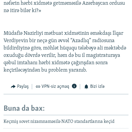
nəfərin hərbi xidmətə getməməsilə Azərbaycan ordusu
nə itirə bilər ki?»
Müdafiə Nazirliyi mətbuat xidmətinin əməkdaşı İlqar
Verdiyevin bir neçə gün əvvəl “Azadlıq” radiosuna
bildirdiyinə görə, möhlət hüququ tələbəyə ali məktəbdə
oxuduğu dövrdə verilir, həm də bu il magistraturaya
qəbul imtahanı hərbi xidmətə çağırışdan sonra
keçiriləcəyindən bu problem yaranıb.
Paylaş
VPN-siz açmaq
Bizi izlə
Buna da bax:
Keçmiş sovet nizamnaməsilə NATO standartlarına keçid