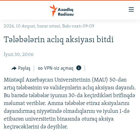
Keçid
linkləri
Əsas
2026, 10 Avqust, bazar ertəsi, Bakı vaxtı 09:09
məzmuna
GÜNDƏM
Tələbələrin aclıq aksiyası bitdi
qayıt
#İZAHLA
Əsas
İyun 30, 2006
KORRUPSIOMETR
naviqasiyaya
qayıt
#ƏSLINDƏ
Paylaş
VPN-siz açmaq
Axtarışa
FƏRQƏ BAX
keç
Müstəqil Azərbaycan Universitetinin (MAU) 50-dən
artıq tələbəsinin və valideynlərin aclıq aksiyası dayandı.
QANUNI DOĞRU
Bu barədə tələbələr iyunun 30-da keçirdikləri brifinqdə
ARAŞDIRMA
məlumat veriblər. Amma tələbələr etiraz aksiyalarını
dayandırmaq niyyətində olmadıqlarını və iyulun 1-də
MULTIMEDIA
etibarən universitetin binasında oturaq aksiya
RADIO ARXIV
VIDEO
keçirəcəklərini də deyiblər.
HAQQIMIZDA
FOTOQALEREYA
OXU ZALI