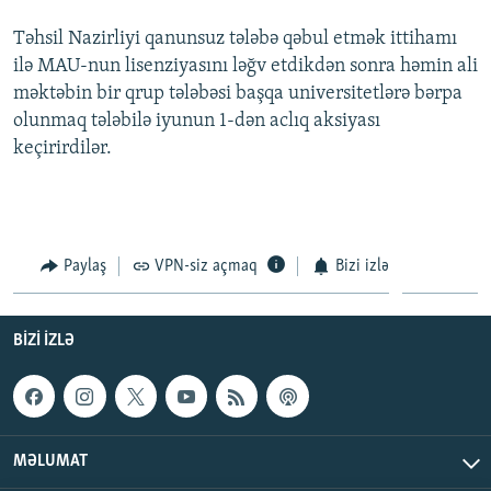
İNFOQRAFIKA
AZƏRBAYCAN ƏDƏBIYYATI KITABXANASI
MISSIYAMIZ
Təhsil Nazirliyi qanunsuz tələbə qəbul etmək ittihamı
BIZI IZLƏ
KARIKATURA
İSLAM VƏ DEMOKRATIYA
PEŞƏ ETIKASI VƏ JURNALISTIKA STANDARTLARIMIZ
ilə MAU-nun lisenziyasını ləğv etdikdən sonra həmin ali
məktəbin bir qrup tələbəsi başqa universitetlərə bərpa
İZ - MƏDƏNIYYƏT PROQRAMI
MATERIALLARIMIZDAN ISTIFADƏ
olunmaq tələbilə iyunun 1-dən aclıq aksiyası
AZADLIQRADIOSU MOBIL TELEFONUNUZDA
RFE/RL-in bütün saytları
keçirirdilər.
BIZIMLƏ ƏLAQƏ
XƏBƏR BÜLLETENLƏRIMIZ
Paylaş
VPN-siz açmaq
Bizi izlə
BIZI IZLƏ
MƏLUMAT