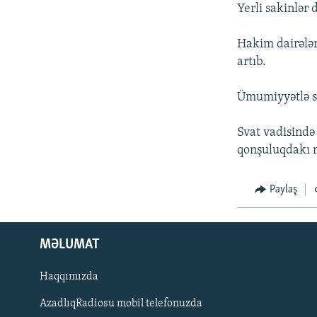
İNFOQRAFIKA
AZƏRBAYCAN ƏDƏBIYYATI KITABXANASI
MISSIYAMIZ
Yerli sakinlər 
KARIKATURA
İSLAM VƏ DEMOKRATIYA
PEŞƏ ETIKASI VƏ JURNALISTIKA
STANDARTLARIMIZ
Hakim dairələ
İZ - MƏDƏNIYYƏT PROQRAMI
artıb.
MATERIALLARIMIZDAN ISTIFADƏ
AZADLIQRADIOSU MOBIL TELEFONUNUZDA
Ümumiyyətlə so
BIZIMLƏ ƏLAQƏ
Svat vadisində
XƏBƏR BÜLLETENLƏRIMIZ
qonşuluqdakı 
Paylaş
MƏLUMAT
Haqqımızda
AzadlıqRadiosu mobil telefonuzda