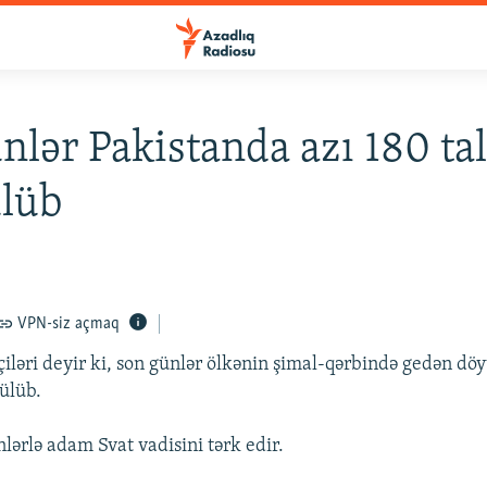
nlər Pakistanda azı 180 ta
ülüb
VPN-siz açmaq
çiləri deyir ki, son günlər ölkənin şimal-qərbində gedən döy
rülüb.
lərlə adam Svat vadisini tərk edir.