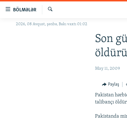
Keçid
BÖLMƏLƏR
linkləri
Axtar
Əsas
2026, 08 Avqust, şənbə, Bakı vaxtı 01:02
GÜNDƏM
məzmuna
#İZAHLA
Son gü
qayıt
Əsas
KORRUPSIOMETR
öldür
naviqasiyaya
#ƏSLINDƏ
qayıt
Axtarışa
FƏRQƏ BAX
May 11, 2009
keç
QANUNI DOĞRU
Paylaş
ARAŞDIRMA
Pakistan hərbi
MULTIMEDIA
talibançı öldü
RADIO ARXIV
VIDEO
Pakistanda min
HAQQIMIZDA
FOTOQALEREYA
OXU ZALI