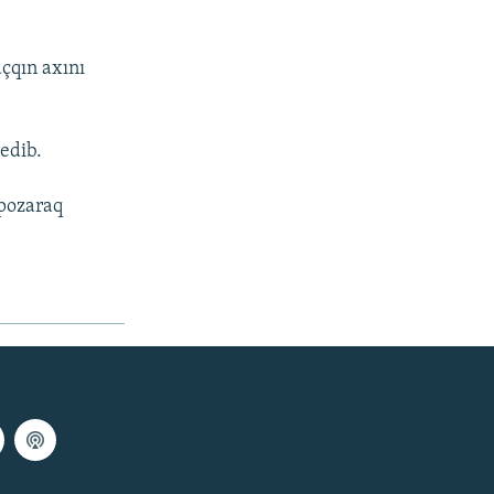
çqın axını
edib.
 pozaraq