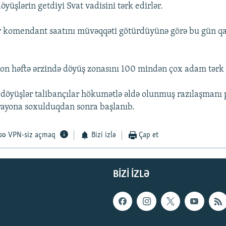
döyüşlərin getdiyi Svat vadisini tərk edirlər.
r komendant saatını müvəqqəti götürdüyünə görə bu gün qa
n həftə ərzində döyüş zonasını 100 mindən çox adam tərk 
 döyüşlər talibançılar hökumətlə əldə olunmuş razılaşmanı
rayona soxulduqdan sonra başlanıb.
VPN-siz açmaq
Bizi izlə
Çap et
BIZI IZLƏ