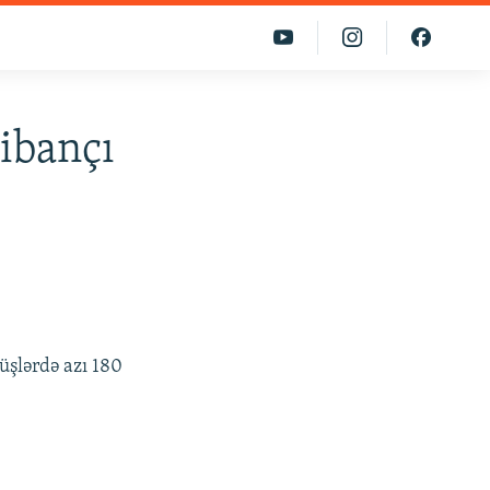
libançı
üşlərdə azı 180