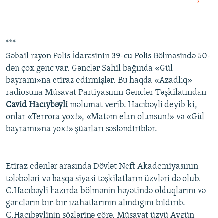
***
Səbail rayon Polis İdarəsinin 39-cu Polis Bölməsində 50-
dən çox gənc var. Gənclər Sahil bağında «Gül
bayramı»na etiraz edirmişlər. Bu haqda «Azadlıq»
radiosuna Müsavat Partiyasının Gənclər Təşkilatından
Cavid Hacıybəyli
məlumat verib. Hacıbəyli deyib ki,
onlar «Terrora yox!», «Matəm elan olunsun!» və «Gül
bayramı»na yox!» şüarları səsləndiriblər.
Etiraz edənlər arasında Dövlət Neft Akademiyasının
tələbələri və başqa siyasi təşkilatların üzvləri də olub.
C.Hacıbəyli hazırda bölmənin həyətində olduqlarını və
gənclərin bir-bir izahatlarının alındığını bildirib.
C.Hacıbəylinin sözlərinə görə, Müsavat üzvü Aygün