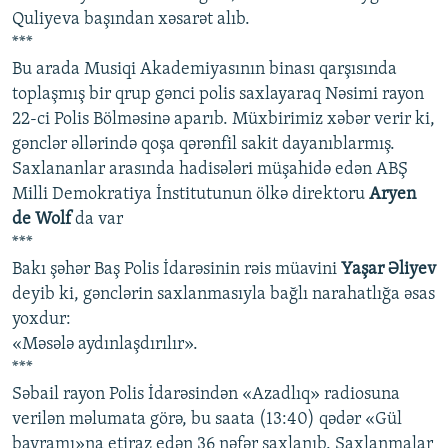
Quliyeva başından xəsarət alıb.
***
Bu arada Musiqi Akademiyasının binası qarşısında
toplaşmış bir qrup gənci polis saxlayaraq Nəsimi rayon
22-ci Polis Bölməsinə aparıb. Müxbirimiz xəbər verir ki,
gənclər əllərində qoşa qərənfil sakit dayanıblarmış.
Saxlananlar arasında hadisələri müşahidə edən ABŞ
Milli Demokratiya İnstitutunun ölkə direktoru
Aryen
de Wolf
da var
***
Bakı şəhər Baş Polis İdarəsinin rəis müavini
Yaşar Əliyev
deyib ki, gənclərin saxlanmasıyla bağlı narahatlığa əsas
yoxdur:
«Məsələ aydınlaşdırılır».
***
Səbail rayon Polis İdarəsindən «Azadlıq» radiosuna
verilən məlumata görə, bu saata (13:40) qədər «Gül
bayramı»na etiraz edən 36 nəfər saxlanıb. Saxlanmalar