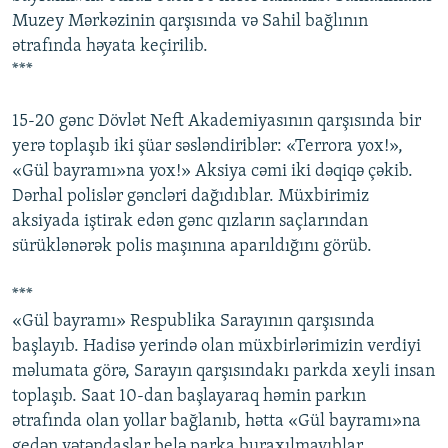
Muzey Mərkəzinin qarşısında və Sahil bağlının
ətrafında həyata keçirilib.
***
15-20 gənc Dövlət Neft Akademiyasının qarşısında bir
yerə toplaşıb iki şüar səsləndiriblər: «Terrora yox!»,
«Gül bayramı»na yox!» Aksiya cəmi iki dəqiqə çəkib.
Dərhal polislər gəncləri dağıdıblar. Müxbirimiz
aksiyada iştirak edən gənc qızların saçlarından
sürüklənərək polis maşınına aparıldığını görüb.
***
«Gül bayramı» Respublika Sarayının qarşısında
başlayıb. Hadisə yerində olan müxbirlərimizin verdiyi
məlumata görə, Sarayın qarşısındakı parkda xeyli insan
toplaşıb. Saat 10-dan başlayaraq həmin parkın
ətrafında olan yollar bağlanıb, hətta «Gül bayramı»na
gedən vətəndaşlar belə parka buraxılmayıblar.