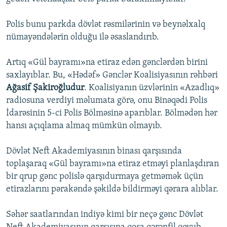
Polis bunu parkda dövlət rəsmilərinin və beynəlxalq
nümayəndələrin olduğu ilə əsaslandırıb.
Artıq «Gül bayramı»na etiraz edən gənclərdən birini
saxlayıblar. Bu, «Hədəf» Gənclər Koalisiyasının rəhbəri
Ağasif Şakiroğludur
. Koalisiyanın üzvlərinin «Azadlıq»
radiosuna verdiyi məlumata görə, onu Binəqədi Polis
İdarəsinin 5-ci Polis Bölməsinə aparıblar. Bölmədən hər
hansı açıqlama almaq mümkün olmayıb.
Dövlət Neft Akademiyasının binası qarşısında
toplaşaraq «Gül bayramı»na etiraz etməyi planlaşdıran
bir qrup gənc polislə qarşıdurmaya getməmək üçün
etirazlarını pərakəndə şəkildə bildirməyi qərara alıblar.
Səhər saatlarından indiyə kimi bir neçə gənc Dövlət