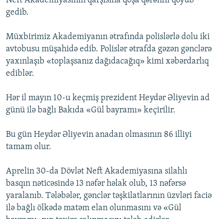
Neft Akademiyasının qarşısına qoşa qərənfil qoyub
gedib.
Müxbirimiz Akademiyanın ətrafında polislərlə dolu iki
avtobusu müşahidə edib. Polislər ətrafda gəzən gənclərə
yaxınlaşıb «toplaşsanız dağıdacağıq» kimi xəbərdarlıq
ediblər.
Hər il mayın 10-u keçmiş prezident Heydər Əliyevin ad
günü ilə bağlı Bakıda «Gül bayramı» keçirilir.
Bu gün Heydər Əliyevin anadan olmasının 86 illiyi
tamam olur.
Aprelin 30-da Dövlət Neft Akademiyasına silahlı
basqın nəticəsində 13 nəfər həlak olub, 13 nəfərsə
yaralanıb. Tələbələr, gənclər təşkilatlarının üzvləri faciə
ilə bağlı ölkədə matəm elan olunmasını və «Gül