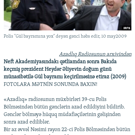
İNFOQRAFIKA
AZƏRBAYCAN ƏDƏBIYYATI KITABXANASI
MISSIYAMIZ
BIZI IZLƏ
KARIKATURA
İSLAM VƏ DEMOKRATIYA
PEŞƏ ETIKASI VƏ JURNALISTIKA STANDARTLARIMIZ
İZ - MƏDƏNIYYƏT PROQRAMI
MATERIALLARIMIZDAN ISTIFADƏ
Polis "Gül bayramına yox" deyən gənci həbs edir, 10 may2009
AZADLIQRADIOSU MOBIL TELEFONUNUZDA
RFE/RL-in bütün saytları
BIZIMLƏ ƏLAQƏ
Azadlıq Radiosunun arxivindən
XƏBƏR BÜLLETENLƏRIMIZ
Neft Akademiyasındakı qətliamdan sonra Bakıda
keçmiş prezident Heydər Əliyevin doğum günü
münasibətilə Gül bayramı keçirilməsinə etiraz (2009)
FOTOLARA MƏTNİN SONUNDA BAXIN!
«Azadlıq» radiosunun müxbirləri 39-cu Polis
Bölməsindən bütün gənclərin azad edildiyini bildirib.
Gənclər bölməyə hüquq müdafiəçilərinin gəlişindən
sonra azad ediliblər.
Bir az əvvəl Nəsimi rayon 22-ci Polis Bölməsindən bütün