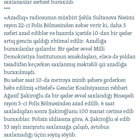
saxlananlar sərbəst buraxılıb.
***
«Azadlıq» radiosunun müxbiri Şəhla Sultanova Nəsimi
rayon 22-ci Polis Bölməsindən xəbər verir ki, daha 5
nəfəri azad ediblər və hazırda içəridə 10-dan bir qədər
artıq gəncin qaldığı ehtimal edilir. Azadlığa
buraxılanlar qızlardır. Bir qədər əvvəl Milli
Demokratiya İnstitutunun əməkdaşları, eləcə də yoldan
təsadüfən keçərkən saxlanmış məktəbli qız azadlığa
buraxılmışdı.
Bu səhər saat 10-da metroya minib şəhərə gedərkən
həbs edilmiş «Hədəf» Gənclər Koalisiyasının rəhbəri
Ağasif Şakiroğlu da bir qədər əvvəl saxlandığı Binəqədi
rayon 5-ci Polis Bölməsindən azad edilib. 6 saat
saxladıqdan sonra Şakiroğlunu 100 manat cərimə edib
buraxıblar. Polisin iddiasına görə, A.Şakiroğlu əl edib
53 saylı marşrutu saxlamağa çalışıb, avtobus
saxlamadığı üçün soyüş söyüb.