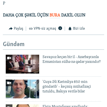
P
DAHA ÇOX ŞƏKİL ÜÇÜN
BURA
DAXİL OLUN
Paylaş
VPN-siz açmaq
Bizi izlə
Gündəm
Savaşsız keçən bir il - Azərbaycanla
Ermənistan sülhə nə qədər yaxındır?
'Guya Əli Kərimliyə 850 min
göndərib' – keçmiş mühafizəçi
tutuldu, Bakıya verilə bilər
Elvin Mustafayev azadlıqda: