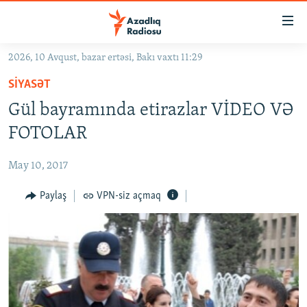
Keçid
linkləri
Əsas
2026, 10 Avqust, bazar ertəsi, Bakı vaxtı 11:29
məzmuna
GÜNDƏM
SIYASƏT
qayıt
#İZAHLA
Əsas
Gül bayramında etirazlar VİDEO VƏ
KORRUPSIOMETR
naviqasiyaya
FOTOLAR
qayıt
#ƏSLINDƏ
Axtarışa
May 10, 2017
FƏRQƏ BAX
keç
QANUNI DOĞRU
Paylaş
VPN-siz açmaq
ARAŞDIRMA
MULTIMEDIA
RADIO ARXIV
VIDEO
HAQQIMIZDA
FOTOQALEREYA
OXU ZALI