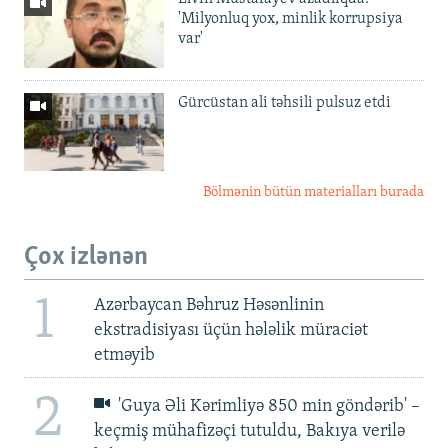
'Milyonluq yox, minlik korrupsiya
var'
Gürcüstan ali təhsili pulsuz etdi
Bölmənin bütün materialları burada
Çox izlənən
1
Azərbaycan Bəhruz Həsənlinin
ekstradisiyası üçün hələlik müraciət
etməyib
2
'Guya Əli Kərimliyə 850 min göndərib' –
keçmiş mühafizəçi tutuldu, Bakıya verilə