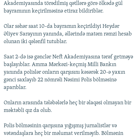
Akademiyasında törədilmiş qətllərə görə ölkədə gül
bayramının keçirilməsinə etiraz bildiriblər.
Olar səhər saat 10-da bayramın keçirildiyi Heydər
Əliyev Sarayının yanında, əllərində matəm rəmzi hesab
olunan iki qələnfil tutublar.
Saat 2-də isə gənclər Neft Akademiyasına tərəf getməyə
başlayıblar. Amma Mərkəzi-keçmiş Milli Bankın
yanında polislər onların qarşısını kəsərək 20-ə yaxın
gənci saxlayıb 22 nömrəli Nəsimi Polis bölməsinə
aparıblar.
Onların arasında tələbələrlə heç bir əlaqəsi olmayan bir
məktəbli qız da olub.
Polis bölməsinin qarşısına yığışmış jurnalistlər və
vətəndaşlara heç bir məlumat verilməyib. Bölmənin