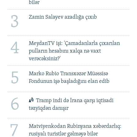
bilər
3
Zamin Salayev azadlığa çıxıb
4
MeydanTV işi: 'Çamadanlarla çıxarılan
pulların hesabını xalqa nə vaxt
verəcəksiniz?'
5
Marko Rubio Transxəzər Müəssisə
Fondunun işə başladığını elan edib
6
Tramp indi də İrana qarşı iqtisadi
təzyiqdən danışır
7
Matviyenkodan Rubinyana xəbərdarlıq:
rusiyalı turistlər gəlməyə bilər