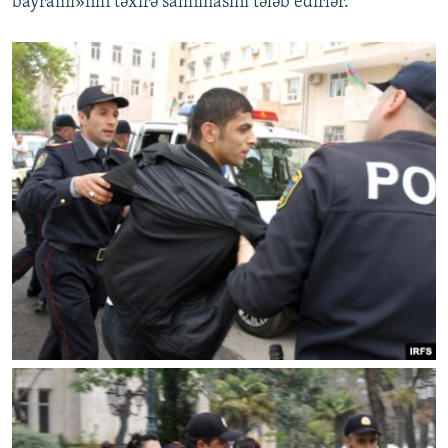
bayramı»nın təxirə salınmasını tələb edirlər.