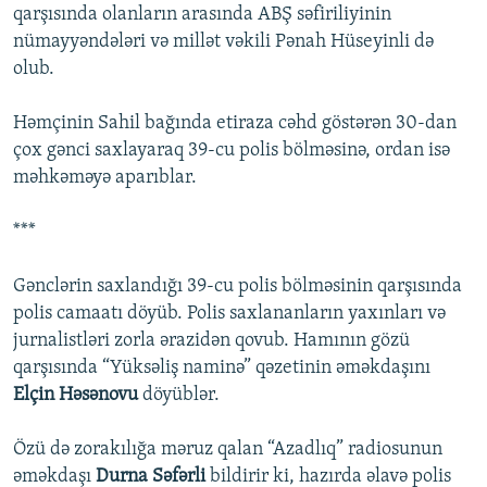
qarşısında olanların arasında ABŞ səfiriliyinin
nümayyəndələri və millət vəkili Pənah Hüseyinli də
olub.
Həmçinin Sahil bağında etiraza cəhd göstərən 30-dan
çox gənci saxlayaraq 39-cu polis bölməsinə, ordan isə
məhkəməyə aparıblar.
***
Gənclərin saxlandığı 39-cu polis bölməsinin qarşısında
polis camaatı döyüb. Polis saxlananların yaxınları və
jurnalistləri zorla ərazidən qovub. Hamının gözü
qarşısında “Yüksəliş naminə” qəzetinin əməkdaşını
Elçin Həsənovu
döyüblər.
Özü də zorakılığa məruz qalan “Azadlıq” radiosunun
əməkdaşı
Durna Səfərli
bildirir ki, hazırda əlavə polis