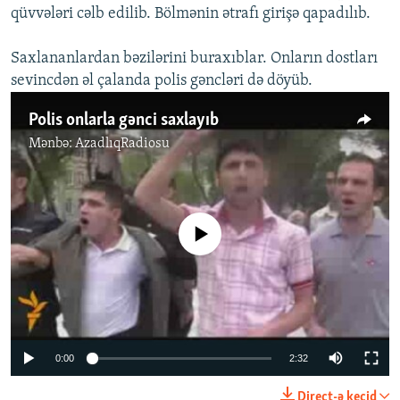
qüvvələri cəlb edilib. Bölmənin ətrafı girişə qapadılıb.
Saxlananlardan bəzilərini buraxıblar. Onların dostları
sevincdən əl çalanda polis gəncləri də döyüb.
Polis onlarla gənci saxlayıb
Mənbə:
AzadlıqRadiosu
No media source currently available
0:00
2:32
Direct-ə keçid