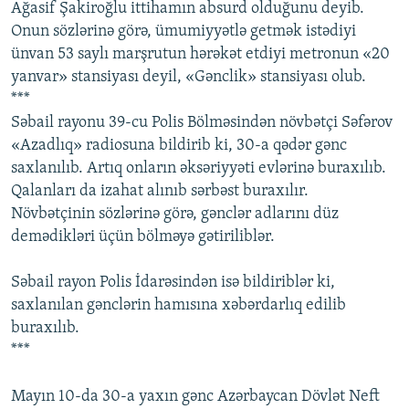
Ağasif Şakiroğlu ittihamın absurd olduğunu deyib.
Onun sözlərinə görə, ümumiyyətlə getmək istədiyi
ünvan 53 saylı marşrutun hərəkət etdiyi metronun «20
yanvar» stansiyası deyil, «Gənclik» stansiyası olub.
***
Səbail rayonu 39-cu Polis Bölməsindən növbətçi Səfərov
«Azadlıq» radiosuna bildirib ki, 30-a qədər gənc
saxlanılıb. Artıq onların əksəriyyəti evlərinə buraxılıb.
Qalanları da izahat alınıb sərbəst buraxılır.
Növbətçinin sözlərinə görə, gənclər adlarını düz
demədikləri üçün bölməyə gətiriliblər.
Səbail rayon Polis İdarəsindən isə bildiriblər ki,
saxlanılan gənclərin hamısına xəbərdarlıq edilib
buraxılıb.
***
Mayın 10-da 30-a yaxın gənc Azərbaycan Dövlət Neft