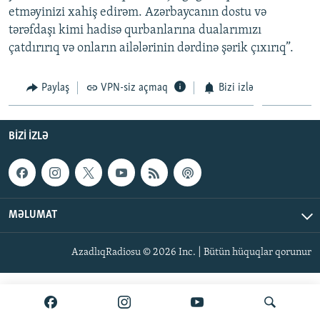
etməyinizi xahiş edirəm. Azərbaycanın dostu və
İNFOQRAFIKA
AZƏRBAYCAN ƏDƏBIYYATI KITABXANASI
MISSIYAMIZ
BIZI IZLƏ
tərəfdaşı kimi hadisə qurbanlarına dualarımızı
KARIKATURA
İSLAM VƏ DEMOKRATIYA
PEŞƏ ETIKASI VƏ JURNALISTIKA STANDARTLARIMIZ
çatdırırıq və onların ailələrinin dərdinə şərik çıxırıq”.
İZ - MƏDƏNIYYƏT PROQRAMI
MATERIALLARIMIZDAN ISTIFADƏ
Paylaş
VPN-siz açmaq
Bizi izlə
AZADLIQRADIOSU MOBIL TELEFONUNUZDA
RFE/RL-in bütün saytları
BIZIMLƏ ƏLAQƏ
BIZI IZLƏ
XƏBƏR BÜLLETENLƏRIMIZ
MƏLUMAT
AzadlıqRadiosu © 2026 Inc. | Bütün hüquqlar qorunur