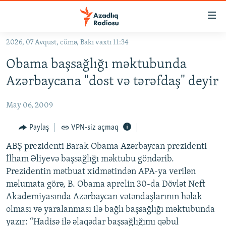
Keçid
linkləri
Əsas
2026, 07 Avqust, cümə, Bakı vaxtı 11:34
məzmuna
GÜNDƏM
Obama başsağlığı məktubunda
qayıt
#İZAHLA
Əsas
Azərbaycana "dost və tərəfdaş" deyir
KORRUPSIOMETR
naviqasiyaya
qayıt
May 06, 2009
#ƏSLINDƏ
Axtarışa
FƏRQƏ BAX
Paylaş
VPN-siz açmaq
keç
QANUNI DOĞRU
ABŞ prezidenti Barak Obama Azərbaycan prezidenti
İlham Əliyevə başsağlığı məktubu göndərib.
ARAŞDIRMA
Prezidentin mətbuat xidmətindən APA-ya verilən
MULTIMEDIA
məlumata görə, B. Obama aprelin 30-da Dövlət Neft
Akademiyasında Azərbaycan vətəndaşlarının həlak
RADIO ARXIV
VIDEO
olması və yaralanması ilə bağlı başsağlığı məktubunda
HAQQIMIZDA
FOTOQALEREYA
OXU ZALI
yazır: “Hadisə ilə əlaqədar başsağlığımı qəbul