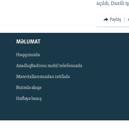
İNFOQRAFIKA
AZƏRBAYCAN ƏDƏBIYYATI KITABXANASI
MISSIYAMIZ
açılıb, Daxili 
KARIKATURA
İSLAM VƏ DEMOKRATIYA
PEŞƏ ETIKASI VƏ JURNALISTIKA
STANDARTLARIMIZ
Paylaş
İZ - MƏDƏNIYYƏT PROQRAMI
MATERIALLARIMIZDAN ISTIFADƏ
AZADLIQRADIOSU MOBIL TELEFONUNUZDA
MƏLUMAT
BIZIMLƏ ƏLAQƏ
Haqqımızda
XƏBƏR BÜLLETENLƏRIMIZ
AzadlıqRadiosu mobil telefonuzda
Materiallarımızdan istifadə
Bizimlə əlaqə
Həftəyə baxış
BIZI IZLƏ