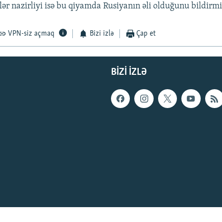
işlər nazirliyi isə bu qiyamda Rusiyanın əli olduğunu bildirmi
VPN-siz açmaq
Bizi izlə
Çap et
BIZI IZLƏ