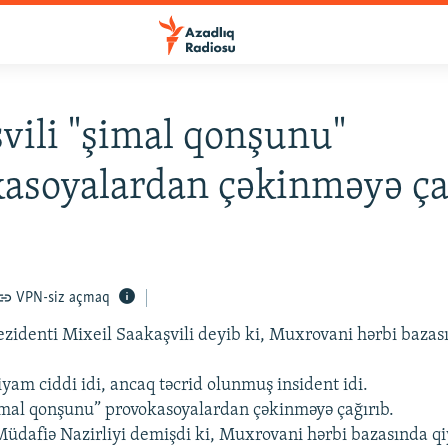
vili "şimal qonşunu"
asoyalardan çəkinməyə ça
VPN-siz açmaq
zidenti Mixeil Saakaşvili deyib ki, Muxrovani hərbi baza
qiyam ciddi idi, ancaq təcrid olunmuş insident idi.
mal qonşunu” provokasoyalardan çəkinməyə çağırıb.
üdafiə Nazirliyi demişdi ki, Muxrovani hərbi bazasında q