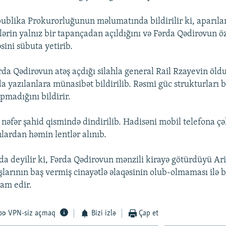
ublika Prokurorluğunun məlumatında bildirilir ki, aparılan
ələrin yalnız bir tapançadan açıldığını və Fərda Qədirovun ö
ini sübuta yetirib.
a Qədirovun atəş açdığı silahla general Rail Rzayevin öld
a yazılanlara münasibət bildirilib. Rəsmi güc strukturları 
pmadığını bildirir.
 nəfər şahid qismində dindirilib. Hadisəni mobil telefona ç
nlardan həmin lentlər alınıb.
a deyilir ki, Fərda Qədirovun mənzili kirayə götürdüyü Ari
larının baş vermiş cinayətlə əlaqəsinin olub-olmaması ilə ba
vam edir.
VPN-siz açmaq
Bizi izlə
Çap et