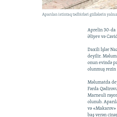
Aparılan istintaq tədbirləri güllələrin yaln
Aprelin 30-da 
Əliyev və Cavi
Daxili İşlər N
deyilir. Məlum
onun evində pa
olunmuş rezin t
Məlumatda deyi
Fərda Qədirovu
Marneuli rayon
olunub. Aparı
və «Makarov» 
baş verən cinay