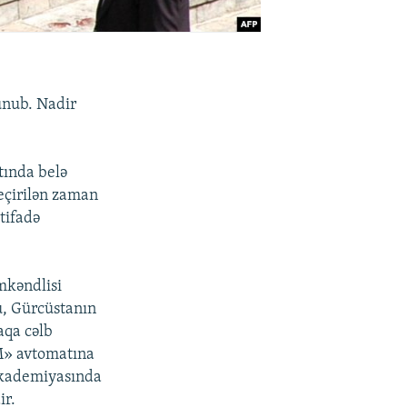
unub. Nadir
tında belə
keçirilən zaman
tifadə
mkəndlisi
u, Gürcüstanın
aqa cəlb
M» avtomatına
Akademiyasında
ir.