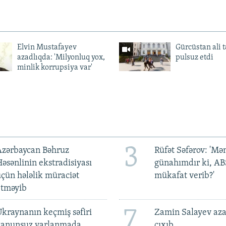
Elvin Mustafayev
Gürcüstan ali t
azadlıqda: 'Milyonluq yox,
pulsuz etdi
minlik korrupsiya var'
3
Azərbaycan Bəhruz
Rüfət Səfərov: 'M
əsənlinin ekstradisiyası
günahımdır ki, A
çün hələlik müraciət
mükafat verib?'
etməyib
7
kraynanın keçmiş səfiri
Zamin Salayev aza
qanunsuz varlanmada
çıxıb