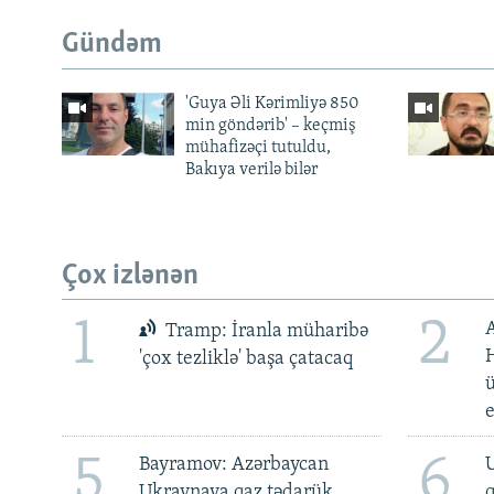
Gündəm
'Guya Əli Kərimliyə 850
min göndərib' – keçmiş
mühafizəçi tutuldu,
Bakıya verilə bilər
Çox izlənən
1
2
Tramp: İranla müharibə
H
'çox tezliklə' başa çatacaq
ü
5
6
Bayramov: Azərbaycan
U
Ukraynaya qaz tədarük