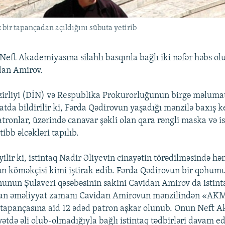
ız bir tapançadan açıldığını sübuta yetirib
Neft Akademiyasına silahlı basqınla bağlı iki nəfər həbs ol
dan Amirov.
azirliyi (DİN) və Respublika Prokurorluğunun birgə məluma
atda bildirilir ki, Fərda Qədirovun yaşadığı mənzilə baxış 
tronlar, üzərində canavar şəkli olan qara rəngli maska və is
ibb əlcəkləri tapılıb.
lir ki, istintaq Nadir Əliyevin cinayətin törədilməsində hə
n köməkçisi kimi iştirak edib. Fərda Qədirovun bir qohum
unun Şulaveri qəsəbəsinin sakini Cavidan Amirov da istint
lan əməliyyat zamanı Cavidan Amirovun mənzilindən «AK
tapançasına aid 12 ədəd patron aşkar olunub. Onun Neft 
ətdə əli olub-olmadığıyla bağlı istintaq tədbirləri davam ed