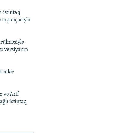
 istintaq
z tapançasıyla
urülməsiylə
bu versiyanın
əkənlər
z və Arif
ğlı istintaq