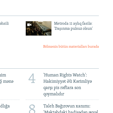
əhsili
Metroda 11 aylıq fasilə:
'Daşınma pulsuz olsun'
Bölmənin bütün materialları burada
4
ənim
'Human Rights Watch':
BŞ mənə
Hakimiyyət Əli Kərimliyə
qarşı pis rəftara son
qoymalıdır
8
dlığa
Taleh Bağırovun xanımı:
'Məktəbdəki hadisədən əvvəl