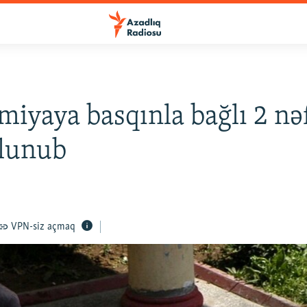
iyaya basqınla bağlı 2 nə
olunub
VPN-siz açmaq