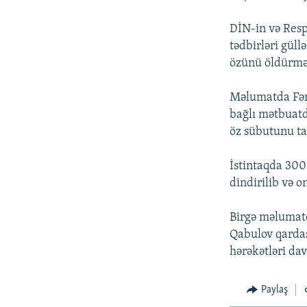
DİN-in və Resp
tədbirləri güll
özünü öldürməs
Məlumatda Fərd
bağlı mətbuatd
öz sübutunu ta
İstintaqda 300
dindirilib və o
Birgə məlumatd
Qabulov qardaş
hərəkətləri da
Paylaş