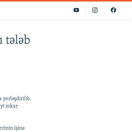
 tələb
 yerləşdirilib.
iyi inkar
rinin işinə