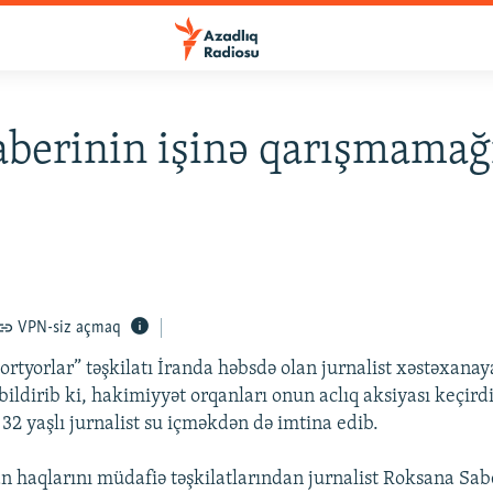
aberinin işinə qarışmamağı
VPN-siz açmaq
rtyorlar” təşkilatı İranda həbsdə olan jurnalist xəstəxanaya
 bildirib ki, hakimiyyət orqanları onun aclıq aksiyası keçird
32 yaşlı jurnalist su içməkdən də imtina edib.
an haqlarını müdafiə təşkilatlarından jurnalist Roksana Sabe