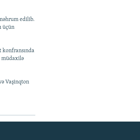
 məhrum edilib.
ı üçün
at konfransında
sı müdaxilə
 və Vaşinqton