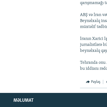
İNFOQRAFIKA
AZƏRBAYCAN ƏDƏBIYYATI KITABXANASI
MISSIYAMIZ
qarışmamağı tə
KARIKATURA
İSLAM VƏ DEMOKRATIYA
PEŞƏ ETIKASI VƏ JURNALISTIKA
STANDARTLARIMIZ
ABŞ və İran və
İZ - MƏDƏNIYYƏT PROQRAMI
Beynəlxalq ins
MATERIALLARIMIZDAN ISTIFADƏ
müxtəlif tədbir
AZADLIQRADIOSU MOBIL TELEFONUNUZDA
İranın Xarici 
BIZIMLƏ ƏLAQƏ
jurnalistlərə 
XƏBƏR BÜLLETENLƏRIMIZ
beynəlxalq qay
Tehranda onu A
bu iddianı rədd
Paylaş
MƏLUMAT