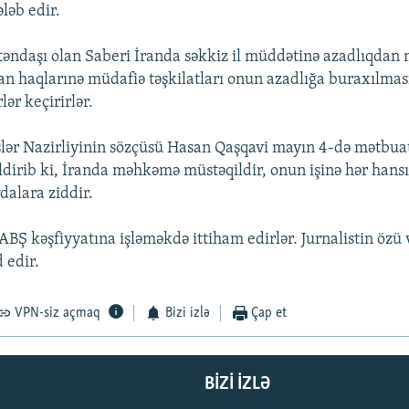
ləb edir.
təndaşı olan Saberi İranda səkkiz il müddətinə azadlıqdan
an haqlarınə müdafiə təşkilatları onun azadlığa buraxılmas
lər keçirirlər.
İşlər Nazirliyinin sözçüsü Hasan Qaşqavi mayın 4-də mətbu
bildirib ki, İranda məhkəmə müstəqildir, onun işinə hər han
dalara ziddir.
BŞ kəşfiyyatına işləməkdə ittiham edirlər. Jurnalistin özü
 edir.
VPN-siz açmaq
Bizi izlə
Çap et
BIZI IZLƏ