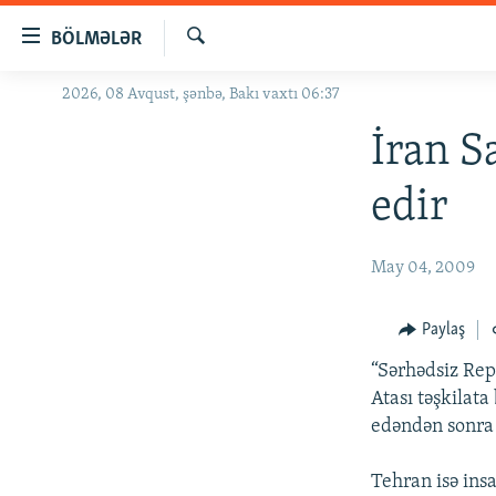
Keçid
BÖLMƏLƏR
linkləri
Axtar
Əsas
2026, 08 Avqust, şənbə, Bakı vaxtı 06:37
GÜNDƏM
məzmuna
#İZAHLA
İran S
qayıt
Əsas
KORRUPSIOMETR
edir
naviqasiyaya
#ƏSLINDƏ
qayıt
Axtarışa
FƏRQƏ BAX
May 04, 2009
keç
QANUNI DOĞRU
Paylaş
ARAŞDIRMA
“Sərhədsiz Repo
MULTIMEDIA
Atası təşkilata
RADIO ARXIV
VIDEO
edəndən sonra 
HAQQIMIZDA
FOTOQALEREYA
OXU ZALI
Tehran isə ins