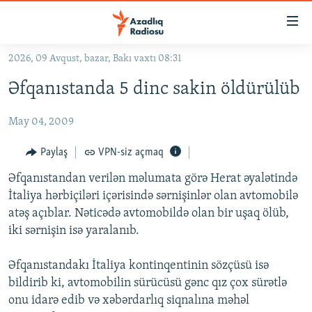
Keçid
linkləri
Əsas
2026, 09 Avqust, bazar, Bakı vaxtı 08:31
məzmuna
GÜNDƏM
Əfqanıstanda 5 dinc sakin öldürülüb
qayıt
#İZAHLA
Əsas
May 04, 2009
KORRUPSIOMETR
naviqasiyaya
qayıt
#ƏSLINDƏ
Paylaş
VPN-siz açmaq
Axtarışa
FƏRQƏ BAX
keç
Əfqanıstandan verilən məlumata görə Herat əyalətində
İtaliya hərbiçiləri içərisində sərnişinlər olan avtomobilə
QANUNI DOĞRU
atəş açıblar. Nəticədə avtomobildə olan bir uşaq ölüb,
ARAŞDIRMA
iki sərnişin isə yaralanıb.
MULTIMEDIA
Əfqanıstandakı İtaliya kontinqentinin sözçüsü isə
RADIO ARXIV
VIDEO
bildirib ki, avtomobilin sürücüsü gənc qız çox sürətlə
HAQQIMIZDA
onu idarə edib və xəbərdarlıq siqnalına məhəl
FOTOQALEREYA
OXU ZALI