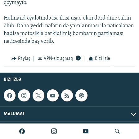
qoymayıb.
İNFOQRAFIKA
AZƏRBAYCAN ƏDƏBIYYATI KITABXANASI
MISSIYAMIZ
BIZI IZLƏ
KARIKATURA
İSLAM VƏ DEMOKRATIYA
PEŞƏ ETIKASI VƏ JURNALISTIKA STANDARTLARIMIZ
Helmand əyalətində isə ikisi uşaq olan dörd dinc sakin
ölüb. Daha yeddi nəfərin də yaralanması ilə nəticələnən
İZ - MƏDƏNIYYƏT PROQRAMI
MATERIALLARIMIZDAN ISTIFADƏ
hadisə motosiklə bərkidilmiş bombanın partlaması
AZADLIQRADIOSU MOBIL TELEFONUNUZDA
RFE/RL-in bütün saytları
nəticəsində baş verib.
BIZIMLƏ ƏLAQƏ
Paylaş
VPN-siz açmaq
Bizi izlə
XƏBƏR BÜLLETENLƏRIMIZ
BIZI IZLƏ
MƏLUMAT
AzadlıqRadiosu © 2026 Inc. | Bütün hüquqlar qorunur