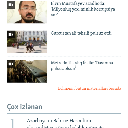
Elvin Mustafayev azadlıqda:
'Milyonluq yox, minlik korrupsiya
var'
Gürcüstan ali təhsili pulsuz etdi
Metroda 11 aylıq fasilə: 'Daşınma
pulsuz olsun'
Bölmənin bütün materialları burada
Çox izlənən
1
Azərbaycan Bəhruz Həsənlinin