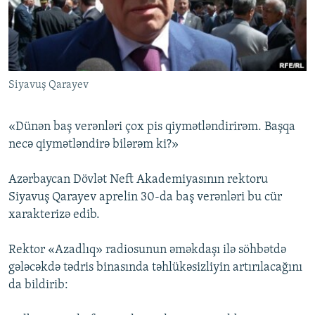
İNFOQRAFIKA
AZƏRBAYCAN ƏDƏBIYYATI KITABXANASI
MISSIYAMIZ
BIZI IZLƏ
KARIKATURA
İSLAM VƏ DEMOKRATIYA
PEŞƏ ETIKASI VƏ JURNALISTIKA STANDARTLARIMIZ
İZ - MƏDƏNIYYƏT PROQRAMI
MATERIALLARIMIZDAN ISTIFADƏ
Siyavuş Qarayev
AZADLIQRADIOSU MOBIL TELEFONUNUZDA
RFE/RL-in bütün saytları
BIZIMLƏ ƏLAQƏ
«Dünən baş verənləri çox pis qiymətləndirirəm. Başqa
XƏBƏR BÜLLETENLƏRIMIZ
necə qiymətləndirə bilərəm ki?»
Azərbaycan Dövlət Neft Akademiyasının rektoru
Siyavuş Qarayev aprelin 30-da baş verənləri bu cür
xarakterizə edib.
Rektor «Azadlıq» radiosunun əməkdaşı ilə söhbətdə
gələcəkdə tədris binasında təhlükəsizliyin artırılacağını
da bildirib: