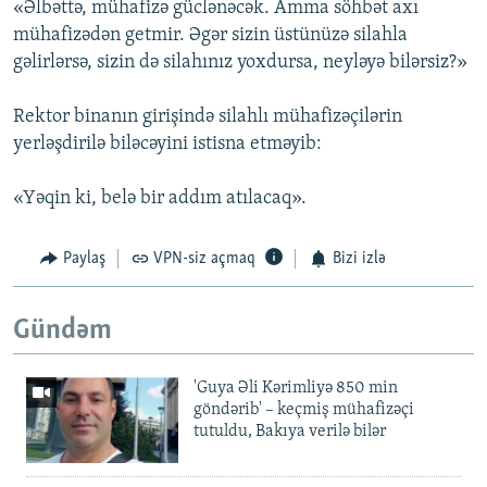
«Əlbəttə, mühafizə güclənəcək. Amma söhbət axı
mühafizədən getmir. Əgər sizin üstünüzə silahla
gəlirlərsə, sizin də silahınız yoxdursa, neyləyə bilərsiz?»
Rektor binanın girişində silahlı mühafizəçilərin
yerləşdirilə biləcəyini istisna etməyib:
«Yəqin ki, belə bir addım atılacaq».
Paylaş
VPN-siz açmaq
Bizi izlə
Gündəm
'Guya Əli Kərimliyə 850 min
göndərib' – keçmiş mühafizəçi
tutuldu, Bakıya verilə bilər