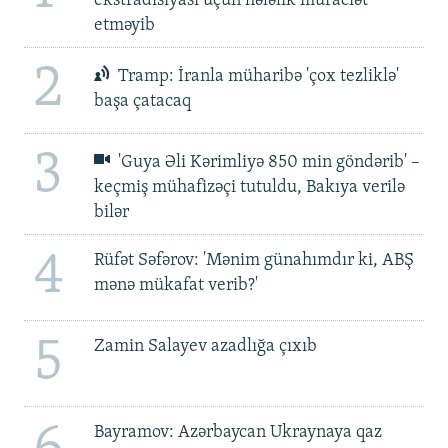
ekstradisiyası üçün hələlik müraciət
etməyib
2
Tramp: İranla müharibə 'çox tezliklə'
başa çatacaq
3
'Guya Əli Kərimliyə 850 min göndərib' –
keçmiş mühafizəçi tutuldu, Bakıya verilə
bilər
4
Rüfət Səfərov: 'Mənim günahımdır ki, ABŞ
mənə mükafat verib?'
5
Zamin Salayev azadlığa çıxıb
Bayramov: Azərbaycan Ukraynaya qaz