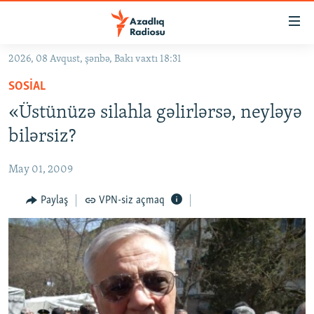
Keçid
linkləri
Əsas
2026, 08 Avqust, şənbə, Bakı vaxtı 18:31
məzmuna
GÜNDƏM
SOSIAL
qayıt
#İZAHLA
Əsas
«Üstünüzə silahla gəlirlərsə, neyləyə
KORRUPSIOMETR
naviqasiyaya
bilərsiz?
qayıt
#ƏSLINDƏ
Axtarışa
May 01, 2009
FƏRQƏ BAX
keç
QANUNI DOĞRU
Paylaş
VPN-siz açmaq
ARAŞDIRMA
MULTIMEDIA
RADIO ARXIV
VIDEO
HAQQIMIZDA
FOTOQALEREYA
OXU ZALI