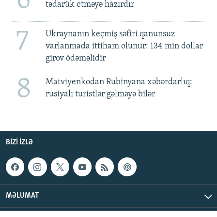
6
tədarük etməyə hazırdır
7
Ukraynanın keçmiş səfiri qanunsuz
varlanmada ittiham olunur: 134 min dollar
girov ödəməlidir
8
Matviyenkodan Rubinyana xəbərdarlıq:
rusiyalı turistlər gəlməyə bilər
BIZI IZLƏ
MƏLUMAT