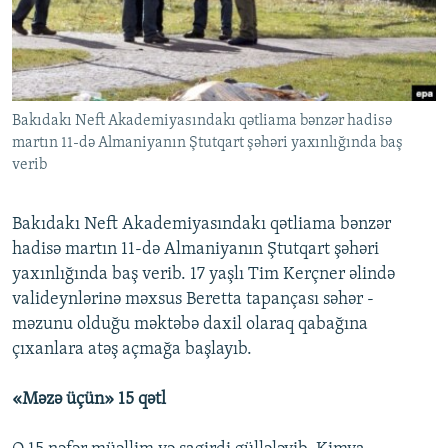
İNFOQRAFIKA
AZƏRBAYCAN ƏDƏBIYYATI KITABXANASI
MISSIYAMIZ
BIZI IZLƏ
KARIKATURA
İSLAM VƏ DEMOKRATIYA
PEŞƏ ETIKASI VƏ JURNALISTIKA STANDARTLARIMIZ
İZ - MƏDƏNIYYƏT PROQRAMI
MATERIALLARIMIZDAN ISTIFADƏ
Bakıdakı Neft Akademiyasındakı qətliama bənzər hadisə
AZADLIQRADIOSU MOBIL TELEFONUNUZDA
RFE/RL-in bütün saytları
martın 11-də Almaniyanın Ştutqart şəhəri yaxınlığında baş
BIZIMLƏ ƏLAQƏ
verib
XƏBƏR BÜLLETENLƏRIMIZ
Bakıdakı Neft Akademiyasındakı qətliama bənzər
hadisə martın 11-də Almaniyanın Ştutqart şəhəri
yaxınlığında baş verib. 17 yaşlı Tim Kerçner əlində
valideynlərinə məxsus Beretta tapançası səhər -
məzunu olduğu məktəbə daxil olaraq qabağına
çıxanlara atəş açmağa başlayıb.
«Məzə üçün» 15 qətl