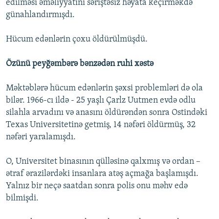
edilməsi əməliyyatını səriştəsiz həyata keçirməkdə
günahlandırmışdı.
Hücum edənlərin çoxu öldürülmüşdü.
Özünü peyğəmbərə bənzədən ruhi xəstə
Məktəblərə hücum edənlərin şəxsi problemləri də ola
bilər. 1966-cı ildə - 25 yaşlı Çarlz Uutmen evdə odlu
silahla arvadını və anasını öldürəndən sonra Ostindəki
Texas Universitetinə getmiş, 14 nəfəri öldürmüş, 32
nəfəri yaralamışdı.
O, Universitet binasının qülləsinə qalxmış və ordan –
ətraf ərazilərdəki insanlara atəş açmağa başlamışdı.
Yalnız bir neçə saatdan sonra polis onu məhv edə
bilmişdi.