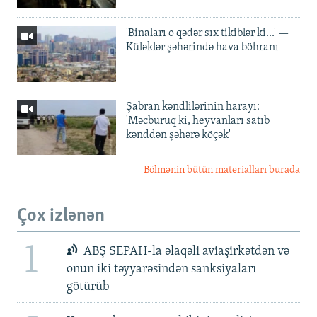
'Binaları o qədər sıx tikiblər ki...' —
Küləklər şəhərində hava böhranı
Şabran kəndlilərinin harayı:
'Məcburuq ki, heyvanları satıb
kənddən şəhərə köçək'
Bölmənin bütün materialları burada
Çox izlənən
1
ABŞ SEPAH-la əlaqəli aviaşirkətdən və
onun iki təyyarəsindən sanksiyaları
götürüb