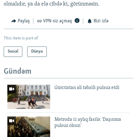
olmalıdır, ya da elə cibdə ki, görünməsin.
Paylaş
VPN-siz açmaq
Bizi izlə
This item is part of
Sosial
Dünya
Gündəm
Gürcüstan ali təhsili pulsuz etdi
Metroda 11 aylıq fasilə: 'Daşınma
pulsuz olsun'