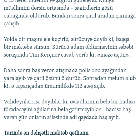
O 15 nəfər müəllim və şagirdi güllələyib. Kimya
müəllimini dərsin ortasında – şagirdlərin gözü
qabağında öldürüb. Bundan sonra qatil aradan çıxmağa
çalışıb.
Yolda bir maşını ələ keçirib, sürücüyə deyib ki, başqa
bir məktəbə sürsün. Sürücü adam öldürməyinin səbəbi
soruşanda Tim Kerçner cavab verib ki, «məzə üçün».
Daha sonra baş verən atışmada polis onu ayağından
yaralayıb və qatil özünü öldürüb. Sonradan məlum olub
ki, o tapançadan ümumilikdə 112 atəş açıb.
Valideynləri isə deyiblər ki, övladlarının belə bir hadisə
törədəcəyini ağıllarına belə gətirməyiblər – hadisə baş
verən gün onların ailəsində adi qaydada başlayıb.
Tarixdə ən dəhşətli məktəb qətliamı