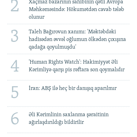
2
Xaçmaz bazarının sahibinin qətli Avropa
Məhkəməsində: Hökumətdən cavab tələb
olunur
3
Taleh Bağırovun xanımı: 'Məktəbdəki
hadisədən əvvəl oğlumun ölkədən çıxışına
qadağa qoyulmuşdu'
4
'Human Rights Watch': Hakimiyyət Əli
Kərimliyə qarşı pis rəftara son qoymalıdır
5
İran: ABŞ ilə heç bir danışıq aparılmır
6
Əli Kərimlinin saxlanma şəraitinin
ağırlaşdırıldığı bildirilir