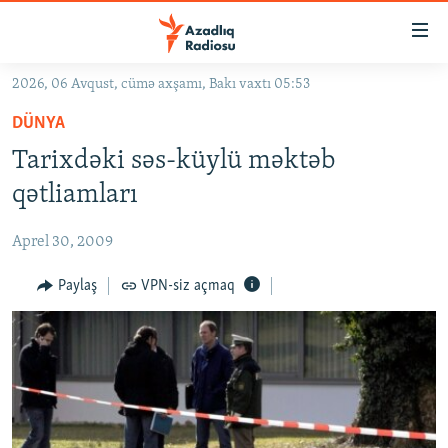
Keçid
linkləri
Əsas
2026, 06 Avqust, cümə axşamı, Bakı vaxtı 05:53
məzmuna
GÜNDƏM
DÜNYA
qayıt
#İZAHLA
Əsas
Tarixdəki səs-küylü məktəb
KORRUPSIOMETR
naviqasiyaya
qətliamları
qayıt
#ƏSLINDƏ
Axtarışa
Aprel 30, 2009
FƏRQƏ BAX
keç
QANUNI DOĞRU
Paylaş
VPN-siz açmaq
ARAŞDIRMA
MULTIMEDIA
RADIO ARXIV
VIDEO
HAQQIMIZDA
FOTOQALEREYA
OXU ZALI