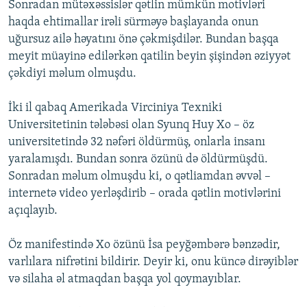
Sonradan mütəxəssislər qətlin mümkün motivləri
haqda ehtimallar irəli sürməyə başlayanda onun
uğursuz ailə həyatını önə çəkmişdilər. Bundan başqa
meyit müayinə edilərkən qatilin beyin şişindən əziyyət
çəkdiyi məlum olmuşdu.
İki il qabaq Amerikada Virciniya Texniki
Universitetinin tələbəsi olan Syunq Huy Xo – öz
universitetində 32 nəfəri öldürmüş, onlarla insanı
yaralamışdı. Bundan sonra özünü də öldürmüşdü.
Sonradan məlum olmuşdu ki, o qətliamdan əvvəl –
internetə video yerləşdirib – orada qətlin motivlərini
açıqlayıb.
Öz manifestində Xo özünü İsa peyğəmbərə bənzədir,
varlılara nifrətini bildirir. Deyir ki, onu küncə dirəyiblər
və silaha əl atmaqdan başqa yol qoymayıblar.