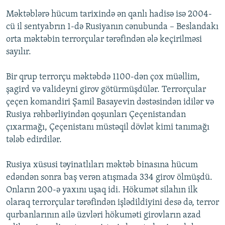
Məktəblərə hücum tarixində ən qanlı hadisə isə 2004-
cü il sentyabrın 1-də Rusiyanın cənubunda – Beslandakı
orta məktəbin terrorçular tərəfindən ələ keçirilməsi
sayılır.
Bir qrup terrorçu məktəbdə 1100-dən çox müəllim,
şagird və valideyni girov götürmüşdülər. Terrorçular
çeçen komandiri Şamil Basayevin dəstəsindən idilər və
Rusiya rəhbərliyindən qoşunları Çeçenistandan
çıxarmağı, Çeçenistanı müstəqil dövlət kimi tanımağı
tələb edirdilər.
Rusiya xüsusi təyinatlıları məktəb binasına hücum
edəndən sonra baş verən atışmada 334 girov ölmüşdü.
Onların 200-ə yaxını uşaq idi. Hökumət silahın ilk
olaraq terrorçular tərəfindən işlədildiyini desə də, terror
qurbanlarının ailə üzvləri hökuməti girovların azad