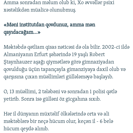
Amma sonradan məlum olub ki, Xo əvvəllər psixi
xəstəlikdən müalicə olunubmuş.
«Məni institutdan qovdunuz, amma mən
qayıdacağam…»
Məktəbdə qətliam qisas nəticəsi də ola bilir. 2002-ci ildə
Almaniyanın Erfurt şəhərində 19 yaşlı Robert
Ştaynhauzer aşağı qiymətlərə görə gimnaziyadan
qovulduğu üçün tapançayla gimanziyaya daxil olub və
qarşısına çıxan müəllimləri güllələməyə başlayıb.
O, 13 müəllimi, 2 tələbəni və sonradan 1 polisi qətlə
yetirib. Sonra isə gülləni öz gicgahına sıxıb.
Hər il dünyanın müxtəlif ölkələrində orta və ali
məktəblərə bir neçə hücum olur, keçən il - 6 belə
hücum qeydə alınıb.