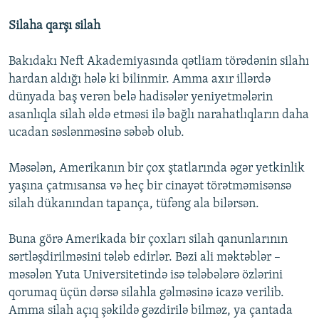
Silaha qarşı silah
Bakıdakı Neft Akademiyasında qətliam törədənin silahı
hardan aldığı hələ ki bilinmir. Amma axır illərdə
dünyada baş verən belə hadisələr yeniyetmələrin
asanlıqla silah əldə etməsi ilə bağlı narahatlıqların daha
ucadan səslənməsinə səbəb olub.
Məsələn, Amerikanın bir çox ştatlarında əgər yetkinlik
yaşına çatmısansa və heç bir cinayət törətməmisənsə
silah dükanından tapança, tüfəng ala bilərsən.
Buna görə Amerikada bir çoxları silah qanunlarının
sərtləşdirilməsini tələb edirlər. Bəzi ali məktəblər –
məsələn Yuta Universitetində isə tələbələrə özlərini
qorumaq üçün dərsə silahla gəlməsinə icazə verilib.
Amma silah açıq şəkildə gəzdirilə bilməz, ya çantada