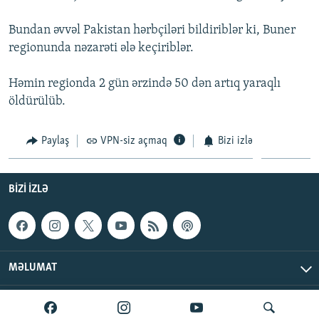
İNFOQRAFIKA
AZƏRBAYCAN ƏDƏBIYYATI KITABXANASI
MISSIYAMIZ
BIZI IZLƏ
Bundan əvvəl Pakistan hərbçiləri bildiriblər ki, Buner
KARIKATURA
İSLAM VƏ DEMOKRATIYA
PEŞƏ ETIKASI VƏ JURNALISTIKA STANDARTLARIMIZ
regionunda nəzarəti ələ keçiriblər.
İZ - MƏDƏNIYYƏT PROQRAMI
MATERIALLARIMIZDAN ISTIFADƏ
Həmin regionda 2 gün ərzində 50 dən artıq yaraqlı
AZADLIQRADIOSU MOBIL TELEFONUNUZDA
RFE/RL-in bütün saytları
öldürülüb.
BIZIMLƏ ƏLAQƏ
Paylaş
VPN-siz açmaq
Bizi izlə
XƏBƏR BÜLLETENLƏRIMIZ
BIZI IZLƏ
MƏLUMAT
AzadlıqRadiosu © 2026 Inc. | Bütün hüquqlar qorunur