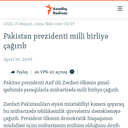
Keçid
linkləri
Əsas
2026, 07 Avqust, cümə, Bakı vaxtı 02:59
məzmuna
GÜNDƏM
Pakistan prezidenti milli birliyə
qayıt
#İZAHLA
Əsas
çağırıb
KORRUPSIOMETR
naviqasiyaya
qayıt
Aprel 30, 2009
#ƏSLINDƏ
Axtarışa
FƏRQƏ BAX
Paylaş
VPN-siz açmaq
keç
QANUNI DOĞRU
Pakitan prezidenti Asif Əli Zərdari ölkənin şimal-
qərbində yaraqlılarla mübarizədə milli birliyə çağırıb.
ARAŞDIRMA
MULTIMEDIA
Zərdari Pakistanlıları siyasi müxtəlifliyi kənara qoyaraq
bu mübarizədə təhlükəsizlik qüvvələrini dəstəkləməyə
RADIO ARXIV
VIDEO
çağırıb. Prezident ölkənin demokratik hüququnun
HAQQIMIZDA
FOTOQALEREYA
OXU ZALI
müdafiəsi üçün mübarizənin mühüm olduğunu deyib.