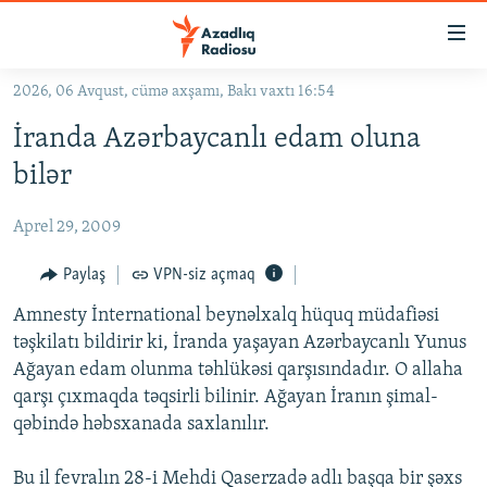
Keçid
linkləri
Əsas
2026, 06 Avqust, cümə axşamı, Bakı vaxtı 16:54
məzmuna
GÜNDƏM
İranda Azərbaycanlı edam oluna
qayıt
#İZAHLA
Əsas
bilər
KORRUPSIOMETR
naviqasiyaya
qayıt
Aprel 29, 2009
#ƏSLINDƏ
Axtarışa
FƏRQƏ BAX
Paylaş
VPN-siz açmaq
keç
QANUNI DOĞRU
Amnesty İnternational beynəlxalq hüquq müdafiəsi
təşkilatı bildirir ki, İranda yaşayan Azərbaycanlı Yunus
ARAŞDIRMA
Ağayan edam olunma təhlükəsi qarşısındadır. O allaha
MULTIMEDIA
qarşı çıxmaqda təqsirli bilinir. Ağayan İranın şimal-
qəbində həbsxanada saxlanılır.
RADIO ARXIV
VIDEO
HAQQIMIZDA
FOTOQALEREYA
OXU ZALI
Bu il fevralın 28-i Mehdi Qaserzadə adlı başqa bir şəxs