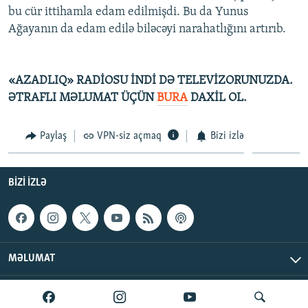
bu cür ittihamla edam edilmişdi. Bu da Yunus
İNFOQRAFIKA
AZƏRBAYCAN ƏDƏBIYYATI KITABXANASI
MISSIYAMIZ
BIZI IZLƏ
Ağayanın da edam edilə biləcəyi narahatlığını artırıb.
KARIKATURA
İSLAM VƏ DEMOKRATIYA
PEŞƏ ETIKASI VƏ JURNALISTIKA STANDARTLARIMIZ
İZ - MƏDƏNIYYƏT PROQRAMI
MATERIALLARIMIZDAN ISTIFADƏ
«AZADLIQ» RADİOSU İNDİ DƏ TELEVİZORUNUZDA.
AZADLIQRADIOSU MOBIL TELEFONUNUZDA
RFE/RL-in bütün saytları
ƏTRAFLI MƏLUMAT ÜÇÜN
BURA
DAXİL OL.
BIZIMLƏ ƏLAQƏ
Paylaş
VPN-siz açmaq
Bizi izlə
XƏBƏR BÜLLETENLƏRIMIZ
BIZI IZLƏ
MƏLUMAT
AzadlıqRadiosu © 2026 Inc. | Bütün hüquqlar qorunur