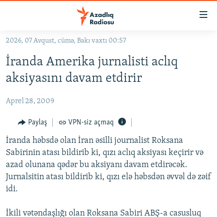
Keçid
linkləri
Əsas
2026, 07 Avqust, cümə, Bakı vaxtı 00:57
məzmuna
GÜNDƏM
İranda Amerika jurnalisti aclıq
qayıt
#İZAHLA
Əsas
aksiyasını davam etdirir
KORRUPSIOMETR
naviqasiyaya
qayıt
Aprel 28, 2009
#ƏSLINDƏ
Axtarışa
FƏRQƏ BAX
Paylaş
VPN-siz açmaq
keç
QANUNI DOĞRU
İranda həbsdə olan İran əsilli journalist Roksana
Sabirinin atası bildirib ki, qızı aclıq aksiyası keçirir və
ARAŞDIRMA
azad olunana qədər bu aksiyanı davam etdirəcək.
MULTIMEDIA
Jurnalsitin atası bildirib ki, qızı elə həbsdən əvvəl də zəif
idi.
RADIO ARXIV
VIDEO
HAQQIMIZDA
FOTOQALEREYA
OXU ZALI
İkili vətəndaşlığı olan Roksana Sabiri ABŞ-a casusluq