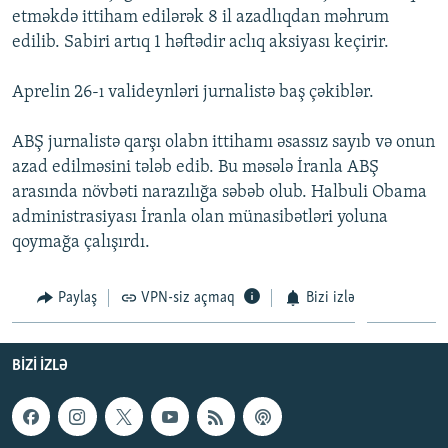
etməkdə ittiham edilərək 8 il azadlıqdan məhrum
İNFOQRAFIKA
AZƏRBAYCAN ƏDƏBIYYATI KITABXANASI
MISSIYAMIZ
BIZI IZLƏ
edilib. Sabiri artıq 1 həftədir aclıq aksiyası keçirir.
KARIKATURA
İSLAM VƏ DEMOKRATIYA
PEŞƏ ETIKASI VƏ JURNALISTIKA STANDARTLARIMIZ
Aprelin 26-ı valideynləri jurnalistə baş çəkiblər.
İZ - MƏDƏNIYYƏT PROQRAMI
MATERIALLARIMIZDAN ISTIFADƏ
AZADLIQRADIOSU MOBIL TELEFONUNUZDA
RFE/RL-in bütün saytları
ABŞ jurnalistə qarşı olabn ittihamı əsassız sayıb və onun
BIZIMLƏ ƏLAQƏ
azad edilməsini tələb edib. Bu məsələ İranla ABŞ
arasında növbəti narazılığa səbəb olub. Halbuli Obama
XƏBƏR BÜLLETENLƏRIMIZ
administrasiyası İranla olan münasibətləri yoluna
qoymağa çalışırdı.
Paylaş
VPN-siz açmaq
Bizi izlə
BIZI IZLƏ