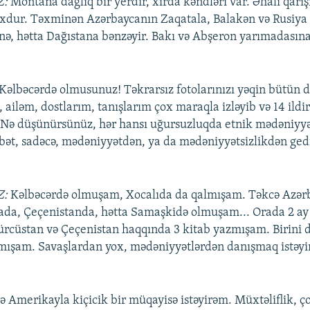
Z:
Montana dağlıq bir yerdir, xırda kəndləri var. Əhali qarışıq
çoxdur. Təxminən Azərbaycanın Zaqatala, Balakən və Rusiya
inə, hətta Dağıstana bənzəyir. Bakı və Abşeron yarımadasın
 Kəlbəcərdə olmusunuz! Təkrarsız fotolarınızı yəqin bütün d
ailəm, dostlarım, tanışlarım çox maraqla izləyib və 14 ildi
. Nə düşünürsünüz, hər hansı uğursuzluqda etnik mədəniyy
bət, sadəcə, mədəniyyətdən, ya da mədəniyyətsizlikdən ged
Z:
Kəlbəcərdə olmuşam, Xocalıda da qalmışam. Təkcə Azə
ada, Çeçenistanda, hətta Samaşkidə olmuşam... Orada 2 a
rcüstan və Çeçenistan haqqında 3 kitab yazmışam. Birini d
mışam. Savaşlardan yox, mədəniyyətlərdən danışmaq istəyi
ə Amerikayla kiçicik bir müqayisə istəyirəm. Müxtəliflik, ç