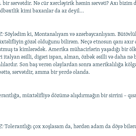
s. bir sərvətdir. Nə cür xərcləyirik həmin sərvəti? Axı bizim
dbəxtlik kimi baxanlar da az deyil...
Z:
Söylədim ki, Montanalıyam və azərbaycanlıyam. Bütövlü
əlifliyin gözəl olduğunu bilirəm. Neçə etnosun qanı axır
utmuş ta kimlərədək. Amerika mühacirlərin yaşadığı bir ölkə
iri italyan əsilli, digəri ispan, alman, özbək əsilli və daha nə b
lardır. Son baş verən olaylardan sonra amerikalılığa kölg
bəttə, sərvətdir, amma bir yerdə olanda.
erantlığa, müxtəlifliyə dözümə alışdırmağın bir sirrini – qıs
Z:
Tolerantlığı çox xoşlasam da, hərdən adam da döyə bilər