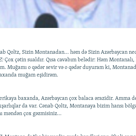
ab Qoltz, Sizin Montanadan... həm də Sizin Azərbaycan ne
Z:
Çox çətin sualdır. Qısa cavabım belədir: Həm Montanalı
am. Muğamı o qədər sevir və o qədər duyuram ki, Montana
baxanda muğam eşidirəm.
rikaya baxanda, Azərbaycan çox balaca ərazidir. Amma de
oxşarlıqlar da var. Cənab Qoltz, Montanaya bizim hansı bölg
ı məndən çox gəzmisiniz...