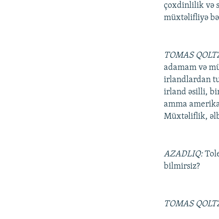
çoxdinlilik və 
müxtəlifliyə bə
TOMAS QOLT
adamam və müxt
irlandlardan t
irland əsilli, b
amma amerikalı
Müxtəliflik, əl
AZADLIQ:
Tol
bilmirsiz?
TOMAS QOLT