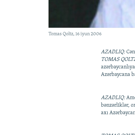
Tomas Qoltz, 16 iyun 2006
AZADLIQ:
Cən
TOMAS QOLT
azərbaycanlıy
Azərbaycana 
AZADLIQ:
Ame
bənzərliklər, 
axı Azərbaycan