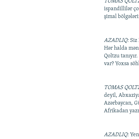
TOMAS QOLT
ispandillilər 
şimal bölgələr
AZADLIQ:
Siz
Hər halda mən, 
Qoltzu tanıyır
var? Yoxsa söh
TOMAS QOLT
deyil, Abxaziy
Azərbaycan, Gü
Afrikadan yaz
AZADLIQ:
Yen