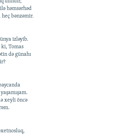
 dillidir,
 ilə həmsərhəd
a heç bənzəmir.
ünya izləyib.
r ki, Tomas
ətin də günahı
ir?
rbaycanda
y yaşamışam.
ə xeyli öncə
rəm.
oxetnosluq,