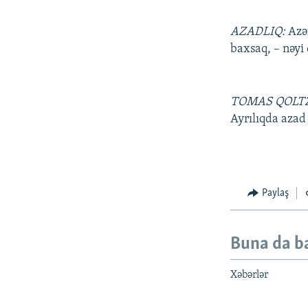
AZADLIQ:
Azər
baxsaq, – nəyi 
TOMAS QOLT
Ayrılıqda azad 
Paylaş
Buna da b
Xəbərlər