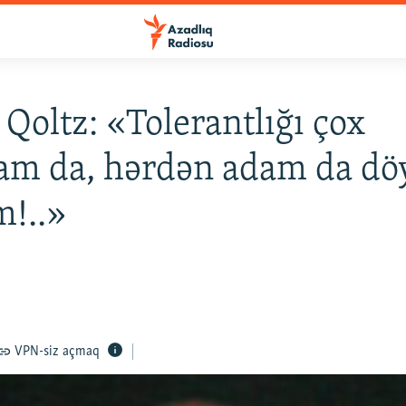
Qoltz: «Tolerantlığı çox
am da, hərdən adam da dö
m!..»
VPN-siz açmaq