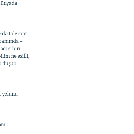
 dünyada
kdə tolerant
 qanımda –
dir: biri
ilim nə əsilli,
ə düşüb.
a yolunu
əm...