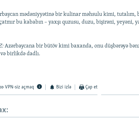
baycan mədəniyyətinə bir kulinar məhsulu kimi, tutalım, 
çatmır bu kababın – yaxşı quzusu, duzu, bişirəni, yeyəni, y
Z:
Azərbaycana bir bütöv kimi baxanda, onu düşbərəyə bən
və birlikdə dadlı.
VPN-siz açmaq
Bizi izlə
Çap et
ax: