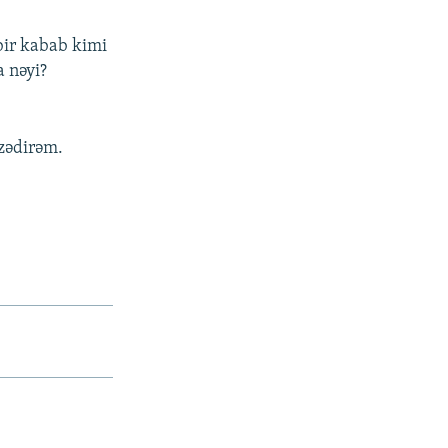
bir kabab kimi
a nəyi?
zədirəm.