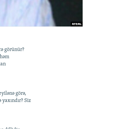
cə görünür?
, həm
dan
yilənə görə,
ə yaxındır? Siz