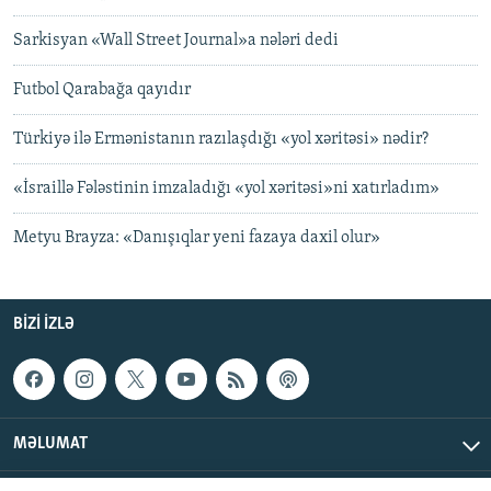
Sarkisyan «Wall Street Journal»a nələri dedi
Futbol Qarabağa qayıdır
Türkiyə ilə Ermənistanın razılaşdığı «yol xəritəsi» nədir?
«İsraillə Fələstinin imzaladığı «yol xəritəsi»ni xatırladım»
Metyu Brayza: «Danışıqlar yeni fazaya daxil olur»
BIZI IZLƏ
MƏLUMAT