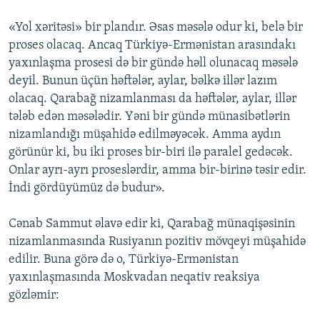
«Yol xəritəsi» bir plandır. Əsas məsələ odur ki, belə bir
proses olacaq. Ancaq Türkiyə-Ermənistan arasındakı
yaxınlaşma prosesi də bir gündə həll olunacaq məsələ
deyil. Bunun üçün həftələr, aylar, bəlkə illər lazım
olacaq. Qarabağ nizamlanması da həftələr, aylar, illər
tələb edən məsələdir. Yəni bir gündə münasibətlərin
nizamlandığı müşahidə edilməyəcək. Amma aydın
görünür ki, bu iki proses bir-biri ilə paralel gedəcək.
Onlar ayrı-ayrı proseslərdir, amma bir-birinə təsir edir.
İndi gördüyümüz də budur».
Cənab Sammut əlavə edir ki, Qarabağ münaqişəsinin
nizamlanmasında Rusiyanın pozitiv mövqeyi müşahidə
edilir. Buna görə də o, Türkiyə-Ermənistan
yaxınlaşmasında Moskvadan neqativ reaksiya
gözləmir: