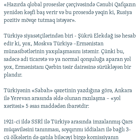
«Hazırda qlobal proseslər çərçivəsində Cənubi Qafqazın
yenidən kəşfi baş verir və bu prosesdə yəqin ki, Rusiya
pozitiv mövqe tutmaq istəyər».
Türkiyə siyasətçilərindən biri - Şükrü Elekdağ isə hesab
edir ki, yox, Moskva Türkiyə –Ermənistan
münasibətlərinin yaxşılaşmasını istəmir. Çünki bu,
sadəcə adi ticarətə və ya normal qonşuluğa aparan yol
yox, Ermənistanı Qərbin təsir dairəsinə sürükləyən bir
plandır.
Türkiyənin «Sabah» qəzetinin yazdığına görə, Ankara
ilə Yerevan arasında əldə olunan razılaşma – «yol
xəritəsi» 5 əsas maddədən ibarətdir:
1921-ci ildə SSRİ ilə Türkiyə arasında imzalanmış Qars
müqaviləsini tanınması, soyqırımı iddiaları ilə bağlı 3-
cü ölkələrin də qatıla biləcəyi birgə komissiyanın