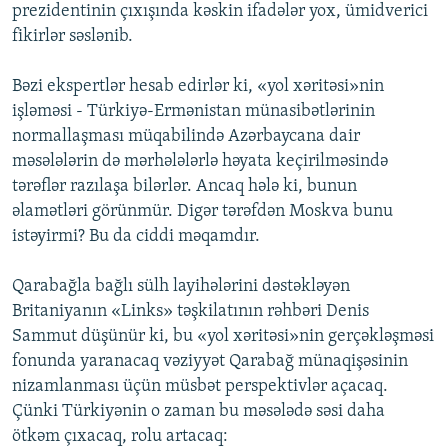
prezidentinin çıxışında kəskin ifadələr yox, ümidverici
fikirlər səslənib.
Bəzi ekspertlər hesab edirlər ki, «yol xəritəsi»nin
işləməsi - Türkiyə-Ermənistan münasibətlərinin
normallaşması müqabilində Azərbaycana dair
məsələlərin də mərhələlərlə həyata keçirilməsində
tərəflər razılaşa bilərlər. Ancaq hələ ki, bunun
əlamətləri görünmür. Digər tərəfdən Moskva bunu
istəyirmi? Bu da ciddi məqamdır.
Qarabağla bağlı sülh layihələrini dəstəkləyən
Britaniyanın «Links» təşkilatının rəhbəri Denis
Sammut düşünür ki, bu «yol xəritəsi»nin gerçəkləşməsi
fonunda yaranacaq vəziyyət Qarabağ münaqişəsinin
nizamlanması üçün müsbət perspektivlər açacaq.
Çünki Türkiyənin o zaman bu məsələdə səsi daha
ötkəm çıxacaq, rolu artacaq: