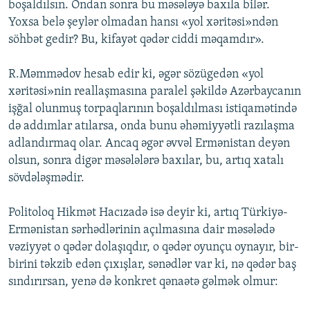
boşaldılsın. Ondan sonra bu məsələyə baxıla bilər.
Yoxsa belə şeylər olmadan hansı «yol xəritəsi»ndən
söhbət gedir? Bu, kifayət qədər ciddi məqamdır».
R.Məmmədov hesab edir ki, əgər sözügedən «yol
xəritəsi»nin reallaşmasına paralel şəkildə Azərbaycanın
işğal olunmuş torpaqlarının boşaldılması istiqamətində
də addımlar atılarsa, onda bunu əhəmiyyətli razılaşma
adlandırmaq olar. Ancaq əgər əvvəl Ermənistan deyən
olsun, sonra digər məsələlərə baxılar, bu, artıq xatalı
sövdələşmədir.
Politoloq Hikmət Hacızadə isə deyir ki, artıq Türkiyə-
Ermənistan sərhədlərinin açılmasına dair məsələdə
vəziyyət o qədər dolaşıqdır, o qədər oyunçu oynayır, bir-
birini təkzib edən çıxışlar, sənədlər var ki, nə qədər baş
sındırırsan, yenə də konkret qənaətə gəlmək olmur: