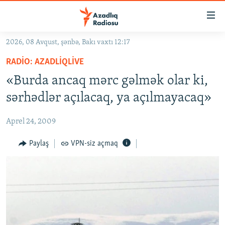
Keçid
linkləri
Əsas
2026, 08 Avqust, şənbə, Bakı vaxtı 12:17
məzmuna
GÜNDƏM
RADIO: AZADLIQLIVE
qayıt
#İZAHLA
Əsas
«Burda ancaq mərc gəlmək olar ki,
KORRUPSIOMETR
naviqasiyaya
sərhədlər açılacaq, ya açılmayacaq»
qayıt
#ƏSLINDƏ
Axtarışa
Aprel 24, 2009
FƏRQƏ BAX
keç
QANUNI DOĞRU
Paylaş
VPN-siz açmaq
ARAŞDIRMA
MULTIMEDIA
RADIO ARXIV
VIDEO
HAQQIMIZDA
FOTOQALEREYA
OXU ZALI