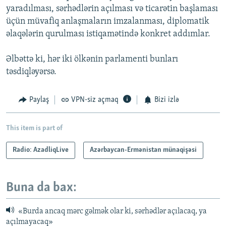
yaradılması, sərhədlərin açılması və ticarətin başlaması
üçün müvafiq anlaşmaların imzalanması, diplomatik
əlaqələrin qurulması istiqamətində konkret addımlar.
Əlbəttə ki, hər iki ölkənin parlamenti bunları
təsdiqləyərsə.
Paylaş
VPN-siz açmaq
Bizi izlə
This item is part of
Radio: AzadliqLive
Azərbaycan-Ermənistan münaqişəsi
Buna da bax:
«Burda ancaq mərc gəlmək olar ki, sərhədlər açılacaq, ya
açılmayacaq»