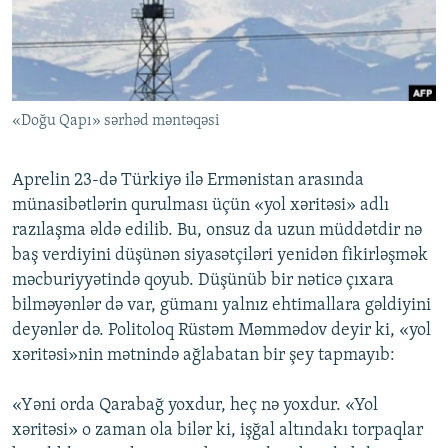
İNFOQRAFIKA
AZƏRBAYCAN ƏDƏBIYYATI KITABXANASI
MISSIYAMIZ
BIZI IZLƏ
KARIKATURA
İSLAM VƏ DEMOKRATIYA
PEŞƏ ETIKASI VƏ JURNALISTIKA STANDARTLARIMIZ
İZ - MƏDƏNIYYƏT PROQRAMI
MATERIALLARIMIZDAN ISTIFADƏ
«Doğu Qapı» sərhəd məntəqəsi
AZADLIQRADIOSU MOBIL TELEFONUNUZDA
RFE/RL-in bütün saytları
BIZIMLƏ ƏLAQƏ
Aprelin 23-də Türkiyə ilə Ermənistan arasında
XƏBƏR BÜLLETENLƏRIMIZ
münasibətlərin qurulması üçün «yol xəritəsi» adlı
razılaşma əldə edilib. Bu, onsuz da uzun müddətdir nə
baş verdiyini düşünən siyasətçiləri yenidən fikirləşmək
məcburiyyətində qoyub. Düşünüb bir nəticə çıxara
bilməyənlər də var, gümanı yalnız ehtimallara gəldiyini
deyənlər də. Politoloq Rüstəm Məmmədov deyir ki, «yol
xəritəsi»nin mətnində ağlabatan bir şey tapmayıb:
«Yəni orda Qarabağ yoxdur, heç nə yoxdur. «Yol
xəritəsi» o zaman ola bilər ki, işğal altındakı torpaqlar