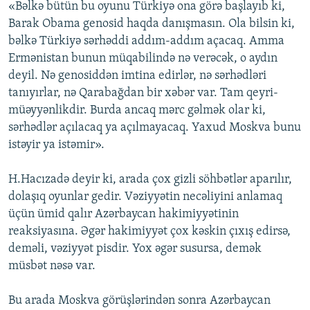
«Bəlkə bütün bu oyunu Türkiyə ona görə başlayıb ki,
Barak Obama genosid haqda danışmasın. Ola bilsin ki,
bəlkə Türkiyə sərhəddi addım-addım açacaq. Amma
Ermənistan bunun müqabilində nə verəcək, o aydın
deyil. Nə genosiddən imtina edirlər, nə sərhədləri
tanıyırlar, nə Qarabağdan bir xəbər var. Tam qeyri-
müəyyənlikdir. Burda ancaq mərc gəlmək olar ki,
sərhədlər açılacaq ya açılmayacaq. Yaxud Moskva bunu
istəyir ya istəmir».
H.Hacızadə deyir ki, arada çox gizli söhbətlər aparılır,
dolaşıq oyunlar gedir. Vəziyyətin necəliyini anlamaq
üçün ümid qalır Azərbaycan hakimiyyətinin
reaksiyasına. Əgər hakimiyyət çox kəskin çıxış edirsə,
deməli, vəziyyət pisdir. Yox əgər susursa, demək
müsbət nəsə var.
Bu arada Moskva görüşlərindən sonra Azərbaycan