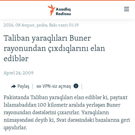
Keçid
linkləri
Əsas
2026, 08 Avqust, şənbə, Bakı vaxtı 01:19
məzmuna
GÜNDƏM
Taliban yaraqlıları Buner
qayıt
#İZAHLA
Əsas
rayonundan çıxdıqlarını elan
KORRUPSIOMETR
naviqasiyaya
ediblər
qayıt
#ƏSLINDƏ
Axtarışa
Aprel 24, 2009
FƏRQƏ BAX
keç
QANUNI DOĞRU
Paylaş
VPN-siz açmaq
ARAŞDIRMA
Pakistanda Taliban yaraqlıları elan ediblər ki, paytaxt
İslamabaddan 100 kilometr aralıda yerləşən Buner
MULTIMEDIA
rayonundan dəstələrini çıxarırlar. Yaraqlıların
RADIO ARXIV
VIDEO
nümayəndəsi deyib ki, Svat dərəsindəki bazalarına geri
qayıdırlar.
HAQQIMIZDA
FOTOQALEREYA
OXU ZALI