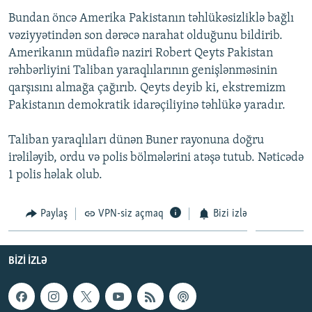
İNFOQRAFIKA
AZƏRBAYCAN ƏDƏBIYYATI KITABXANASI
MISSIYAMIZ
Bundan öncə Amerika Pakistanın təhlükəsizliklə bağlı
BIZI IZLƏ
vəziyyətindən son dərəcə narahat olduğunu bildirib.
KARIKATURA
İSLAM VƏ DEMOKRATIYA
PEŞƏ ETIKASI VƏ JURNALISTIKA STANDARTLARIMIZ
Amerikanın müdafiə naziri Robert Qeyts Pakistan
İZ - MƏDƏNIYYƏT PROQRAMI
MATERIALLARIMIZDAN ISTIFADƏ
rəhbərliyini Taliban yaraqlılarının genişlənməsinin
qarşısını almağa çağırıb. Qeyts deyib ki, ekstremizm
AZADLIQRADIOSU MOBIL TELEFONUNUZDA
RFE/RL-in bütün saytları
Pakistanın demokratik idarəçiliyinə təhlükə yaradır.
BIZIMLƏ ƏLAQƏ
XƏBƏR BÜLLETENLƏRIMIZ
Taliban yaraqlıları dünən Buner rayonuna doğru
irəliləyib, ordu və polis bölmələrini atəşə tutub. Nəticədə
1 polis həlak olub.
Paylaş
VPN-siz açmaq
Bizi izlə
BIZI IZLƏ