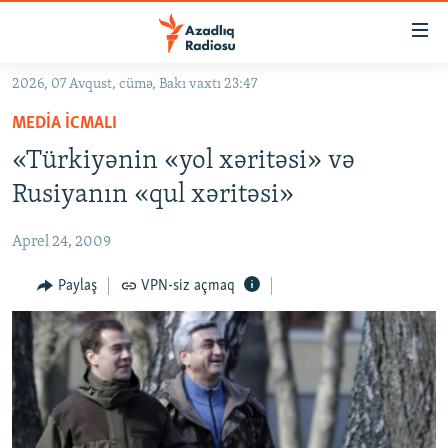
Keçid
linkləri
Əsas
2026, 07 Avqust, cümə, Bakı vaxtı 23:47
məzmuna
GÜNDƏM
MEDIA ICMALI
qayıt
#İZAHLA
Əsas
«Türkiyənin «yol xəritəsi» və
KORRUPSIOMETR
naviqasiyaya
Rusiyanın «qul xəritəsi»
qayıt
#ƏSLINDƏ
Axtarışa
Aprel 24, 2009
FƏRQƏ BAX
keç
QANUNI DOĞRU
Paylaş
VPN-siz açmaq
ARAŞDIRMA
MULTIMEDIA
RADIO ARXIV
VIDEO
HAQQIMIZDA
FOTOQALEREYA
OXU ZALI