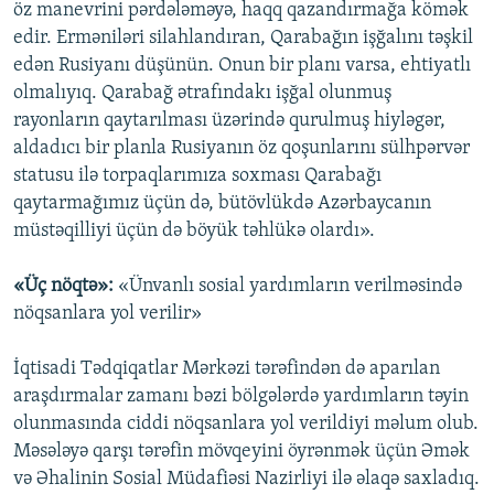
öz manevrini pərdələməyə, haqq qazandırmağa kömək
edir. Erməniləri silahlandıran, Qarabağın işğalını təşkil
edən Rusiyanı düşünün. Onun bir planı varsa, ehtiyatlı
olmalıyıq. Qarabağ ətrafındakı işğal olunmuş
rayonların qaytarılması üzərində qurulmuş hiyləgər,
aldadıcı bir planla Rusiyanın öz qoşunlarını sülhpərvər
statusu ilə torpaqlarımıza soxması Qarabağı
qaytarmağımız üçün də, bütövlükdə Azərbaycanın
müstəqilliyi üçün də böyük təhlükə olardı».
«Üç nöqtə»:
«Ünvanlı sosial yardımların verilməsində
nöqsanlara yol verilir»
İqtisadi Tədqiqatlar Mərkəzi tərəfindən də aparılan
araşdırmalar zamanı bəzi bölgələrdə yardımların təyin
olunmasında ciddi nöqsanlara yol verildiyi məlum olub.
Məsələyə qarşı tərəfin mövqeyini öyrənmək üçün Əmək
və Əhalinin Sosial Müdafiəsi Nazirliyi ilə əlaqə saxladıq.