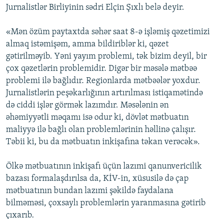
Jurnalistlər Birliyinin sədri Elçin Şıxlı belə deyir.
«Mən özüm paytaxtda səhər saat 8-ə işləmiş qəzetimizi
almaq istəmişəm, amma bildiriblər ki, qəzet
gətirilməyib. Yəni yayım problemi, tək bizim deyil, bir
çox qəzetlərin problemidir. Digər bir məsələ mətbəə
problemi ilə bağlıdır. Regionlarda mətbəələr yoxdur.
Jurnalistlərin peşəkarlığının artırılması istiqamətində
də ciddi işlər görmək lazımdır. Məsələnin ən
əhəmiyyətli məqamı isə odur ki, dövlət mətbuatın
maliyyə ilə bağlı olan problemlərinin həllinə çalışır.
Təbii ki, bu da mətbuatın inkişafına təkan verəcək».
Ölkə mətbuatının inkişafı üçün lazımi qanunvericilik
bazası formalaşdırılsa da, KİV-in, xüsusilə də çap
mətbuatının bundan lazımi şəkildə faydalana
bilməməsi, çoxsaylı problemlərin yaranmasına gətirib
çıxarıb.