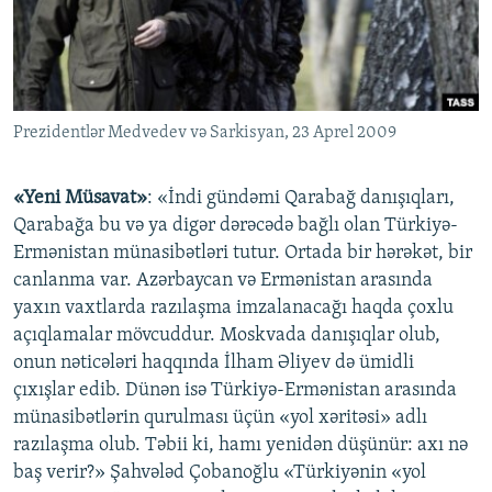
İNFOQRAFIKA
AZƏRBAYCAN ƏDƏBIYYATI KITABXANASI
MISSIYAMIZ
BIZI IZLƏ
KARIKATURA
İSLAM VƏ DEMOKRATIYA
PEŞƏ ETIKASI VƏ JURNALISTIKA STANDARTLARIMIZ
İZ - MƏDƏNIYYƏT PROQRAMI
MATERIALLARIMIZDAN ISTIFADƏ
Prezidentlər Medvedev və Sarkisyan, 23 Aprel 2009
AZADLIQRADIOSU MOBIL TELEFONUNUZDA
RFE/RL-in bütün saytları
BIZIMLƏ ƏLAQƏ
«Yeni Müsavat»
: «İndi gündəmi Qarabağ danışıqları,
XƏBƏR BÜLLETENLƏRIMIZ
Qarabağa bu və ya digər dərəcədə bağlı olan Türkiyə-
Ermənistan münasibətləri tutur. Ortada bir hərəkət, bir
canlanma var. Azərbaycan və Ermənistan arasında
yaxın vaxtlarda razılaşma imzalanacağı haqda çoxlu
açıqlamalar mövcuddur. Moskvada danışıqlar olub,
onun nəticələri haqqında İlham Əliyev də ümidli
çıxışlar edib. Dünən isə Türkiyə-Ermənistan arasında
münasibətlərin qurulması üçün «yol xəritəsi» adlı
razılaşma olub. Təbii ki, hamı yenidən düşünür: axı nə
baş verir?» Şahvələd Çobanoğlu «Türkiyənin «yol