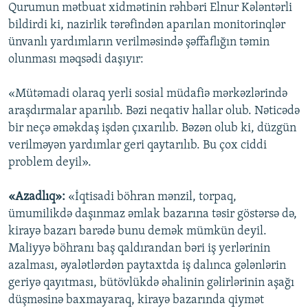
Qurumun mətbuat xidmətinin rəhbəri Elnur Kələntərli
bildirdi ki, nazirlik tərəfindən aparılan monitorinqlər
ünvanlı yardımların verilməsində şəffaflığın təmin
olunması məqsədi daşıyır:
«Mütəmadi olaraq yerli sosial müdafiə mərkəzlərində
araşdırmalar aparılıb. Bəzi neqativ hallar olub. Nəticədə
bir neçə əməkdaş işdən çıxarılıb. Bəzən olub ki, düzgün
verilməyən yardımlar geri qaytarılıb. Bu çox ciddi
problem deyil».
«Azadlıq»:
«İqtisadi böhran mənzil, torpaq,
ümumilikdə daşınmaz əmlak bazarına təsir göstərsə də,
kirayə bazarı barədə bunu demək mümkün deyil.
Maliyyə böhranı baş qaldırandan bəri iş yerlərinin
azalması, əyalətlərdən paytaxtda iş dalınca gələnlərin
geriyə qayıtması, bütövlükdə əhalinin gəlirlərinin aşağı
düşməsinə baxmayaraq, kirayə bazarında qiymət