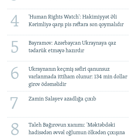
4
'Human Rights Watch': Hakimiyyət Əli
Kərimliyə qarşı pis rəftara son qoymalıdır
5
Bayramov: Azərbaycan Ukraynaya qaz
tədarük etməyə hazırdır
6
Ukraynanın keçmiş səfiri qanunsuz
varlanmada ittiham olunur: 134 min dollar
girov ödəməlidir
7
Zamin Salayev azadlığa çıxıb
8
Taleh Bağırovun xanımı: 'Məktəbdəki
hadisədən əvvəl oğlumun ölkədən çıxışına