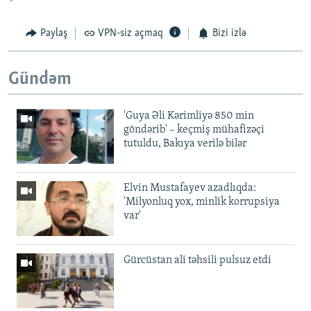
Paylaş
VPN-siz açmaq
Bizi izlə
Gündəm
'Guya Əli Kərimliyə 850 min
göndərib' – keçmiş mühafizəçi
tutuldu, Bakıya verilə bilər
Elvin Mustafayev azadlıqda:
'Milyonluq yox, minlik korrupsiya
var'
Gürcüstan ali təhsili pulsuz etdi