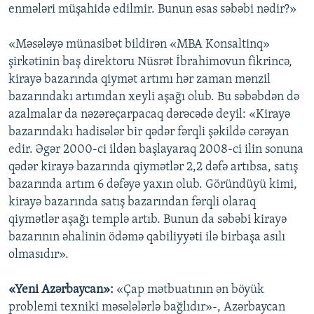
enmələri müşahidə edilmir. Bunun əsas səbəbi nədir?»
«Məsələyə münasibət bildirən «MBA Konsaltinq»
şirkətinin baş direktoru Nüsrət İbrahimovun fikrincə,
kirayə bazarında qiymət artımı hər zaman mənzil
bazarındakı artımdan xeyli aşağı olub. Bu səbəbdən də
azalmalar da nəzərəçarpacaq dərəcədə deyil: «Kirayə
bazarındakı hadisələr bir qədər fərqli şəkildə cərəyan
edir. Əgər 2000-ci ildən başlayaraq 2008-ci ilin sonuna
qədər kirayə bazarında qiymətlər 2,2 dəfə artıbsa, satış
bazarında artım 6 dəfəyə yaxın olub. Göründüyü kimi,
kirayə bazarında satış bazarından fərqli olaraq
qiymətlər aşağı templə artıb. Bunun da səbəbi kirayə
bazarının əhalinin ödəmə qabiliyyəti ilə birbaşa asılı
olmasıdır».
«Yeni Azərbaycan»:
«Çap mətbuatının ən böyük
problemi texniki məsələlərlə bağlıdır»-, Azərbaycan