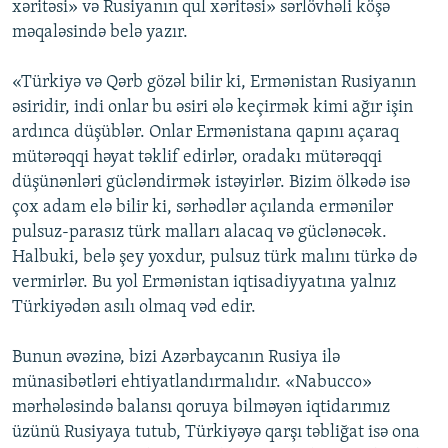
xəritəsi» və Rusiyanın qul xəritəsi» sərlövhəli köşə
məqaləsində belə yazır.
«Türkiyə və Qərb gözəl bilir ki, Ermənistan Rusiyanın
əsiridir, indi onlar bu əsiri ələ keçirmək kimi ağır işin
ardınca düşüblər. Onlar Ermənistana qapını açaraq
mütərəqqi həyat təklif edirlər, oradakı mütərəqqi
düşünənləri gücləndirmək istəyirlər. Bizim ölkədə isə
çox adam elə bilir ki, sərhədlər açılanda ermənilər
pulsuz-parasız türk malları alacaq və güclənəcək.
Halbuki, belə şey yoxdur, pulsuz türk malını türkə də
vermirlər. Bu yol Ermənistan iqtisadiyyatına yalnız
Türkiyədən asılı olmaq vəd edir.
Bunun əvəzinə, bizi Azərbaycanın Rusiya ilə
münasibətləri ehtiyatlandırmalıdır. «Nabucco»
mərhələsində balansı qoruya bilməyən iqtidarımız
üzünü Rusiyaya tutub, Türkiyəyə qarşı təbliğat isə ona