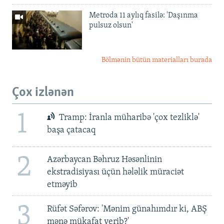
Metroda 11 aylıq fasilə: 'Daşınma
pulsuz olsun'
Bölmənin bütün materialları burada
Çox izlənən
1
Tramp: İranla müharibə 'çox tezliklə'
başa çatacaq
2
Azərbaycan Bəhruz Həsənlinin
ekstradisiyası üçün hələlik müraciət
etməyib
3
Rüfət Səfərov: 'Mənim günahımdır ki, ABŞ
mənə mükafat verib?'