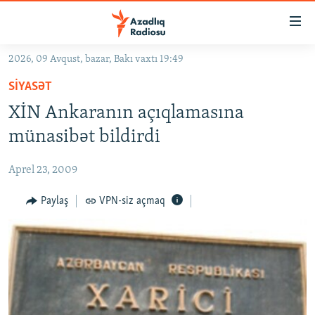
Keçid
linkləri
Əsas
2026, 09 Avqust, bazar, Bakı vaxtı 19:49
məzmuna
GÜNDƏM
SIYASƏT
qayıt
#İZAHLA
Əsas
XİN Ankaranın açıqlamasına
KORRUPSIOMETR
naviqasiyaya
münasibət bildirdi
qayıt
#ƏSLINDƏ
Axtarışa
Aprel 23, 2009
FƏRQƏ BAX
keç
QANUNI DOĞRU
Paylaş
VPN-siz açmaq
ARAŞDIRMA
MULTIMEDIA
RADIO ARXIV
VIDEO
HAQQIMIZDA
FOTOQALEREYA
OXU ZALI