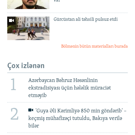
var'
Gürcüstan ali təhsili pulsuz etdi
Bölmənin bütün materialları burada
Çox izlənən
1
Azərbaycan Bəhruz Həsənlinin
ekstradisiyası üçün hələlik müraciət
etməyib
2
'Guya Əli Kərimliyə 850 min göndərib' –
keçmiş mühafizəçi tutuldu, Bakıya verilə
bilər