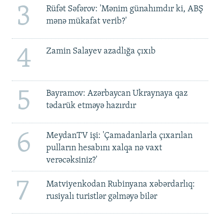
3
Rüfət Səfərov: 'Mənim günahımdır ki, ABŞ
mənə mükafat verib?'
4
Zamin Salayev azadlığa çıxıb
5
Bayramov: Azərbaycan Ukraynaya qaz
tədarük etməyə hazırdır
6
MeydanTV işi: 'Çamadanlarla çıxarılan
pulların hesabını xalqa nə vaxt
verəcəksiniz?'
7
Matviyenkodan Rubinyana xəbərdarlıq:
rusiyalı turistlər gəlməyə bilər