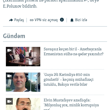
çıxarılması prosesi ilə paralel aparılmalıdır»-, deyə
E.Poluxov bildirib.
Paylaş
VPN-siz açmaq
Bizi izlə
Gündəm
Savaşsız keçən bir il - Azərbaycanla
Ermənistan sülhə nə qədər yaxındır?
'Guya Əli Kərimliyə 850 min
göndərib' – keçmiş mühafizəçi
tutuldu, Bakıya verilə bilər
Elvin Mustafayev azadlıqda:
'Milyonluq yox, minlik korrupsiya