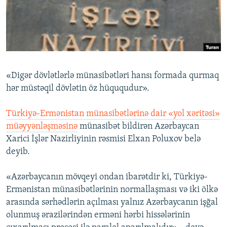
İNFOQRAFIKA
AZƏRBAYCAN ƏDƏBIYYATI KITABXANASI
MISSIYAMIZ
BIZI IZLƏ
KARIKATURA
İSLAM VƏ DEMOKRATIYA
PEŞƏ ETIKASI VƏ JURNALISTIKA STANDARTLARIMIZ
İZ - MƏDƏNIYYƏT PROQRAMI
MATERIALLARIMIZDAN ISTIFADƏ
AZADLIQRADIOSU MOBIL TELEFONUNUZDA
RFE/RL-in bütün saytları
«Digər dövlətlərlə münasibətləri hansı formada qurmaq
BIZIMLƏ ƏLAQƏ
hər müstəqil dövlətin öz hüququdur».
XƏBƏR BÜLLETENLƏRIMIZ
Türkiyə-Ermənistan münasibətlərinə dair «yol xəritəsi»
müəyyənləşməsinə
münasibət bildirən Azərbaycan
Xarici İşlər Nazirliyinin rəsmisi Elxan Poluxov belə
deyib.
«Azərbaycanın mövqeyi ondan ibarətdir ki, Türkiyə-
Ermənistan münasibətlərinin normallaşması və iki ölkə
arasında sərhədlərin açılması yalnız Azərbaycanın işğal
olunmuş ərazilərindən erməni hərbi hissələrinin