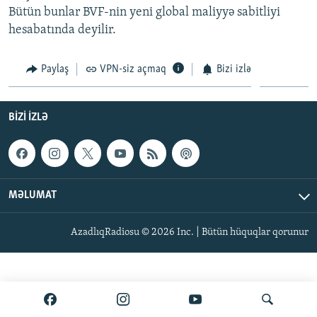
Bütün bunlar BVF-nin yeni global maliyyə sabitliyi
İNFOQRAFIKA
AZƏRBAYCAN ƏDƏBIYYATI KITABXANASI
MISSIYAMIZ
BIZI IZLƏ
hesabatında deyilir.
KARIKATURA
İSLAM VƏ DEMOKRATIYA
PEŞƏ ETIKASI VƏ JURNALISTIKA STANDARTLARIMIZ
İZ - MƏDƏNIYYƏT PROQRAMI
MATERIALLARIMIZDAN ISTIFADƏ
Paylaş
VPN-siz açmaq
Bizi izlə
AZADLIQRADIOSU MOBIL TELEFONUNUZDA
RFE/RL-in bütün saytları
BIZIMLƏ ƏLAQƏ
BIZI IZLƏ
XƏBƏR BÜLLETENLƏRIMIZ
MƏLUMAT
AzadlıqRadiosu © 2026 Inc. | Bütün hüquqlar qorunur