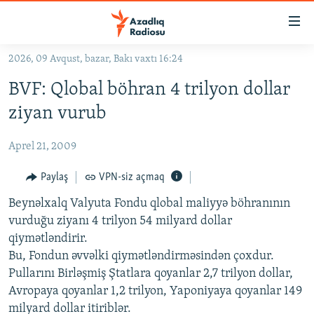
Keçid
linkləri
Əsas
2026, 09 Avqust, bazar, Bakı vaxtı 16:24
məzmuna
GÜNDƏM
BVF: Qlobal böhran 4 trilyon dollar
qayıt
#İZAHLA
Əsas
ziyan vurub
KORRUPSIOMETR
naviqasiyaya
qayıt
Aprel 21, 2009
#ƏSLINDƏ
Axtarışa
FƏRQƏ BAX
Paylaş
VPN-siz açmaq
keç
QANUNI DOĞRU
Beynəlxalq Valyuta Fondu qlobal maliyyə böhranının
vurduğu ziyanı 4 trilyon 54 milyard dollar
ARAŞDIRMA
qiymətləndirir.
MULTIMEDIA
Bu, Fondun əvvəlki qiymətləndirməsindən çoxdur.
Pullarını Birləşmiş Ştatlara qoyanlar 2,7 trilyon dollar,
RADIO ARXIV
VIDEO
Avropaya qoyanlar 1,2 trilyon, Yaponiyaya qoyanlar 149
HAQQIMIZDA
FOTOQALEREYA
OXU ZALI
milyard dollar itiriblər.