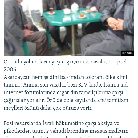
İNFOQRAFIKA
AZƏRBAYCAN ƏDƏBIYYATI KITABXANASI
MISSIYAMIZ
BIZI IZLƏ
KARIKATURA
İSLAM VƏ DEMOKRATIYA
PEŞƏ ETIKASI VƏ JURNALISTIKA STANDARTLARIMIZ
İZ - MƏDƏNIYYƏT PROQRAMI
MATERIALLARIMIZDAN ISTIFADƏ
AZADLIQRADIOSU MOBIL TELEFONUNUZDA
RFE/RL-in bütün saytları
BIZIMLƏ ƏLAQƏ
XƏBƏR BÜLLETENLƏRIMIZ
Qubada yəhudilərin yaşadığı Qırmızı qəsəbə, 11 aprel
2006
Azərbaycan həmişə dini baxımdan tolerant ölkə kimi
tanınıb. Amma son vaxtlar bəzi KİV-lərdə, İslama aid
İnternet forumlarında digər din təmsilçilərinə qarşı
çağırışlar yer alır. Özü də belə saytlarda antisemitizm
meylləri özünü daha çox büruzə verir.
Bəzi resurslarda İsrail hökumətinə qarşı aksiya və
piketlərdən tutmuş yəhudi brendinə məxsus malların