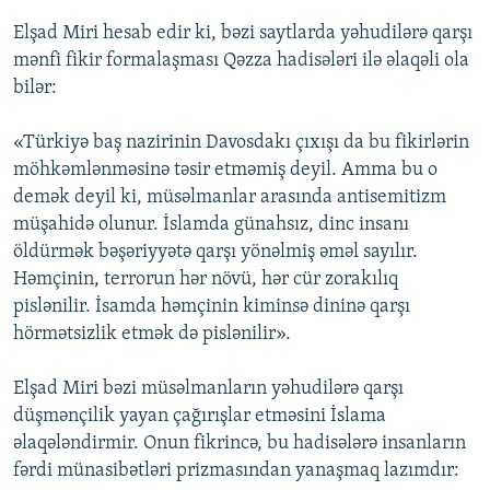
Elşad Miri hesab edir ki, bəzi saytlarda yəhudilərə qarşı
mənfi fikir formalaşması Qəzza hadisələri ilə əlaqəli ola
bilər:
«Türkiyə baş nazirinin Davosdakı çıxışı da bu fikirlərin
möhkəmlənməsinə təsir etməmiş deyil. Amma bu o
demək deyil ki, müsəlmanlar arasında antisemitizm
müşahidə olunur. İslamda günahsız, dinc insanı
öldürmək bəşəriyyətə qarşı yönəlmiş əməl sayılır.
Həmçinin, terrorun hər növü, hər cür zorakılıq
pislənilir. İsamda həmçinin kiminsə dininə qarşı
hörmətsizlik etmək də pislənilir».
Elşad Miri bəzi müsəlmanların yəhudilərə qarşı
düşmənçilik yayan çağırışlar etməsini İslama
əlaqələndirmir. Onun fikrincə, bu hadisələrə insanların
fərdi münasibətləri prizmasından yanaşmaq lazımdır: