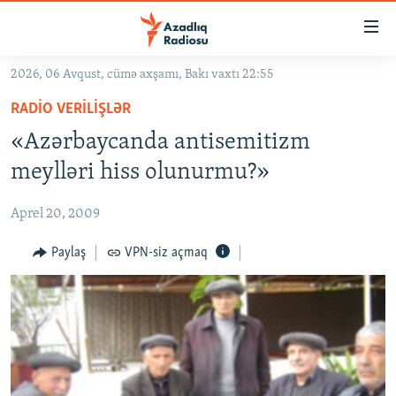
Keçid
linkləri
Əsas
2026, 06 Avqust, cümə axşamı, Bakı vaxtı 22:55
məzmuna
GÜNDƏM
RADIO VERILIŞLƏR
qayıt
#İZAHLA
Əsas
«Azərbaycanda antisemitizm
KORRUPSIOMETR
naviqasiyaya
meylləri hiss olunurmu?»
qayıt
#ƏSLINDƏ
Axtarışa
Aprel 20, 2009
FƏRQƏ BAX
keç
QANUNI DOĞRU
Paylaş
VPN-siz açmaq
ARAŞDIRMA
MULTIMEDIA
RADIO ARXIV
VIDEO
HAQQIMIZDA
FOTOQALEREYA
OXU ZALI