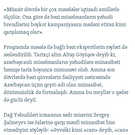
«Müasir dövrdə bir çox məsələlər iqtisadi amillərlə
ölçülür. Ona görə də bəzi müsəlmanların yəhudi
brendlərini boykot kampaniyasını mədəni etiraz kimi
qarşılamaq olar».
Proqramda məsələ ilə bağlı bəzi ekspertlərin rəyləri də
səsləndirilib. Tarixçi alim Altay Göyüşov deyib ki,
azərbaycanlı müsəlmanların yəhudilərə münasibəti
həmişə tarix boyunca nümunəvi olub. Amma son
dövrlərdə bəzi qüvvələrin fəaliyyəti nəticəsində
Azərbaycan üçün qeyri-adi olan münasibət,
dözümsüzlük də formalaşıb. Amma bu meyllər o qədər
də güclü deyil.
Dağ Yəhudiləri icmasının sədr müavini Sergey
Şalmeyev isə özlərinə qarşı mənfi münasibət hiss
etmədiyini söyləyib: «Əvvəlki kimi «can» deyib, «can»