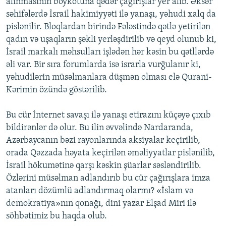
alınmasının boykotuna qədər çağırışlar yer alıb. Əksər
səhifələrdə İsrail hakimiyyəti ilə yanaşı, yəhudi xalq da
pislənilir. Bloqlardan birində Fələstində qətlə yetirilən
qadın və uşaqların şəkli yerləşdirilib və qeyd olunub ki,
İsrail markalı məhsulları işlədən hər kəsin bu qətllərdə
əli var. Bir sıra forumlarda isə israrla vurğulanır ki,
yəhudilərin müsəlmanlara düşmən olması elə Qurani-
Kərimin özündə göstərilib.
Bu cür İnternet savaşı ilə yanaşı etirazını küçəyə çıxıb
bildirənlər də olur. Bu ilin əvvəlində Nardaranda,
Azərbaycanın bəzi rayonlarında aksiyalar keçirilib,
orada Qəzzada həyata keçirilən əməliyyatlar pislənilib,
İsrail hökumətinə qarşı kəskin şüarlar səsləndirilib.
Özlərini müsəlman adlandırıb bu cür çağırışlara imza
atanları dözümlü adlandırmaq olarmı? «İslam və
demokratiya»nın qonağı, dini yazar Elşad Miri ilə
söhbətimiz bu haqda olub.