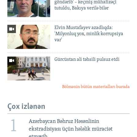
göndərib' – keçmiş mühafizəçi
tutuldu, Bakıya verilə bilər
Elvin Mustafayev azadlıqda:
'Milyonluq yox, minlik korrupsiya
var'
Gürcüstan ali təhsili pulsuz etdi
Bölmənin bütün materialları burada
Çox izlənən
1
Azərbaycan Bəhruz Həsənlinin
ekstradisiyası üçün hələlik müraciət
etməyib