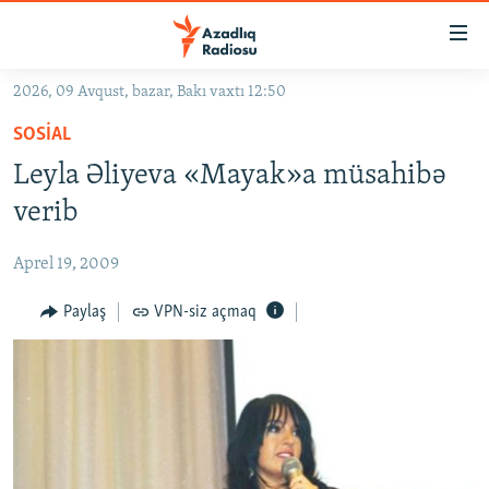
Keçid
linkləri
Əsas
2026, 09 Avqust, bazar, Bakı vaxtı 12:50
məzmuna
GÜNDƏM
SOSIAL
qayıt
#İZAHLA
Əsas
Leyla Əliyeva «Mayak»a müsahibə
KORRUPSIOMETR
naviqasiyaya
verib
qayıt
#ƏSLINDƏ
Axtarışa
Aprel 19, 2009
FƏRQƏ BAX
keç
QANUNI DOĞRU
Paylaş
VPN-siz açmaq
ARAŞDIRMA
MULTIMEDIA
RADIO ARXIV
VIDEO
HAQQIMIZDA
FOTOQALEREYA
OXU ZALI