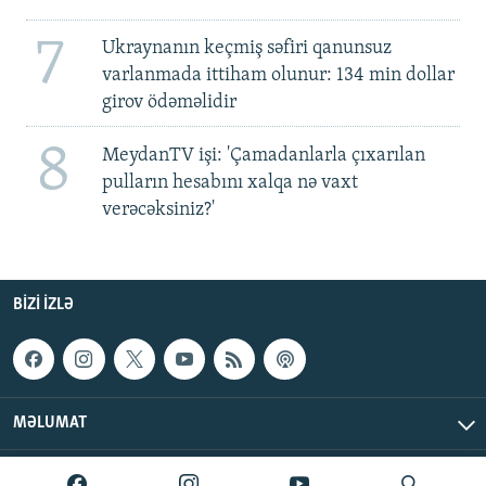
7
Ukraynanın keçmiş səfiri qanunsuz
varlanmada ittiham olunur: 134 min dollar
girov ödəməlidir
8
MeydanTV işi: 'Çamadanlarla çıxarılan
pulların hesabını xalqa nə vaxt
verəcəksiniz?'
BIZI IZLƏ
MƏLUMAT
AzadlıqRadiosu © 2026 Inc. | Bütün hüquqlar qorunur