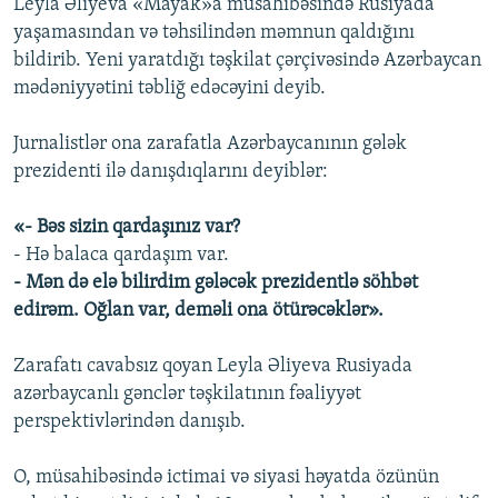
Leyla Əliyeva «Mayak»a müsahibəsində Rusiyada
yaşamasından və təhsilindən məmnun qaldığını
bildirib. Yeni yaratdığı təşkilat çərçivəsində Azərbaycan
mədəniyyətini təbliğ edəcəyini deyib.
Jurnalistlər ona zarafatla Azərbaycanının gələk
prezidenti ilə danışdıqlarını deyiblər:
«- Bəs sizin qardaşınız var?
- Hə balaca qardaşım var.
- Mən də elə bilirdim gələcək prezidentlə söhbət
edirəm. Oğlan var, deməli ona ötürəcəklər».
Zarafatı cavabsız qoyan Leyla Əliyeva Rusiyada
azərbaycanlı gənclər təşkilatının fəaliyyət
perspektivlərindən danışıb.
O, müsahibəsində ictimai və siyasi həyatda özünün