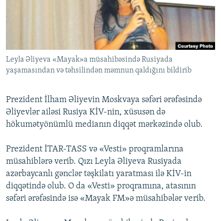
İNFOQRAFIKA
AZƏRBAYCAN ƏDƏBIYYATI KITABXANASI
MISSIYAMIZ
BIZI IZLƏ
KARIKATURA
İSLAM VƏ DEMOKRATIYA
PEŞƏ ETIKASI VƏ JURNALISTIKA STANDARTLARIMIZ
İZ - MƏDƏNIYYƏT PROQRAMI
MATERIALLARIMIZDAN ISTIFADƏ
Leyla Əliyeva «Mayak»a müsahibəsində Rusiyada
AZADLIQRADIOSU MOBIL TELEFONUNUZDA
RFE/RL-in bütün saytları
yaşamasından və təhsilindən məmnun qaldığını bildirib
BIZIMLƏ ƏLAQƏ
XƏBƏR BÜLLETENLƏRIMIZ
Prezident İlham Əliyevin Moskvaya səfəri ərəfəsində
Əliyevlər ailəsi Rusiya KİV-nin, xüsusən də
hökumətyönümlü medianın diqqət mərkəzində olub.
Prezident İTAR-TASS və «Vesti» proqramlarına
müsahiblərə verib. Qızı Leyla Əliyeva Rusiyada
azərbaycanlı gənclər təşkilatı yaratması ilə KİV-in
diqqətində olub. O da «Vesti» proqramına, atasının
səfəri ərəfəsində isə «Mayak FM»ə müsahibələr verib.