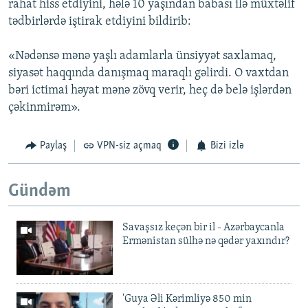
rahat hiss etdiyini, hələ 10 yaşından babası ilə müxtəlif
tədbirlərdə iştirak etdiyini bildirib:
«Nədənsə mənə yaşlı adamlarla ünsiyyət saxlamaq,
siyasət haqqında danışmaq maraqlı gəlirdi. O vaxtdan
bəri ictimai həyat mənə zövq verir, heç də belə işlərdən
çəkinmirəm».
Paylaş
VPN-siz açmaq
Bizi izlə
Gündəm
Savaşsız keçən bir il - Azərbaycanla
Ermənistan sülhə nə qədər yaxındır?
'Guya Əli Kərimliyə 850 min