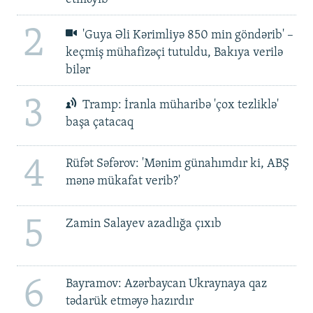
2
'Guya Əli Kərimliyə 850 min göndərib' –
keçmiş mühafizəçi tutuldu, Bakıya verilə
bilər
3
Tramp: İranla müharibə 'çox tezliklə'
başa çatacaq
4
Rüfət Səfərov: 'Mənim günahımdır ki, ABŞ
mənə mükafat verib?'
5
Zamin Salayev azadlığa çıxıb
6
Bayramov: Azərbaycan Ukraynaya qaz
tədarük etməyə hazırdır